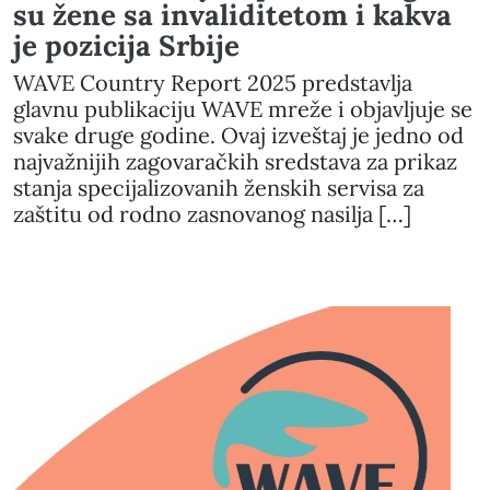
su žene sa invaliditetom i kakva
je pozicija Srbije
WAVE Country Report 2025 predstavlja
glavnu publikaciju WAVE mreže i objavljuje se
svake druge godine. Ovaj izveštaj je jedno od
najvažnijih zagovaračkih sredstava za prikaz
stanja specijalizovanih ženskih servisa za
zaštitu od rodno zasnovanog nasilja […]