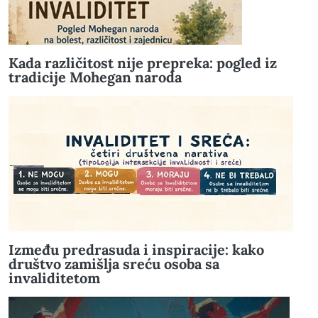
Kada različitost nije prepreka: pogled iz
tradicije Mohegan naroda
Između predrasuda i inspiracije: kako
društvo zamišlja sreću osoba sa
invaliditetom