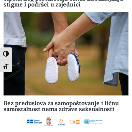
stigme i podršci u zajednici
Toggle High Contrast
Toggle Font size
Bez preduslova za samopoštovanje i ličnu
samostalnost nema zdrave seksualnosti