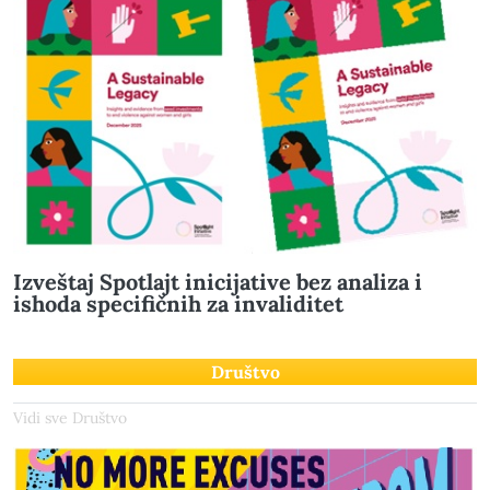
Izveštaj Spotlajt inicijative bez analiza i
ishoda specifičnih za invaliditet
Društvo
Vidi sve Društvo