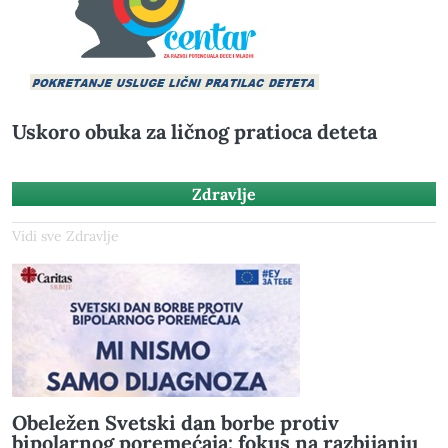
Uskoro obuka za ličnog pratioca deteta
Zdravlje
Vidi sve Zdravlje
Obeležen Svetski dan borbe protiv
bipolarnog poremećaja: fokus na razbijanju