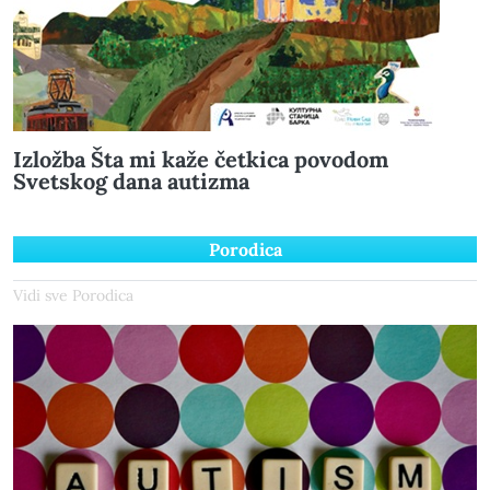
Izložba Šta mi kaže četkica povodom
Svetskog dana autizma
Porodica
Vidi sve Porodica