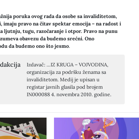
ažnija poruka ovog rada da osobe sa invaliditetom,
di, imaju pravo na čitav spektar emocija – na radost i
 na ljutnju, tugu, razočaranje i otpor. Pravo na punu
azumeva obavezu da budemo srećni. Ono
odu da budemo ono što jesmo
.
dakcija
Izdavač: …IZ KRUGA – VOJVODINA,
organizacija za podršku ženama sa
invaliditetom. Medij je upisan u
registar javnih glasila pod brojem
IN000088 4. novembra 2010. godine.