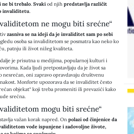
 ne bi trebalo
.
Svaki
od njih
predstavlja različit
 invaliditetu
.
validitetom ne mogu biti srećne“
ativ
zasniva se na ideji da je invaliditet sam po sebi
ogledu osoba sa invaliditetom se posmatra kao neko ko
, patnju ili život nižeg kvaliteta.
dalje je prisutna u medijima, popularnoj kulturi i
orima. Kada ljudi pretpostavljaju da je život sa
o nesrećan, oni zapravo opravdavaju društvenu
dnakost. Monforte upozorava da se invaliditet često
ećan objekat“ koji treba promeniti ili prevazići kako
bude srećna.
validitetom mogu biti srećne“
stavlja važan korak napred. On
polazi od činjenice da
aliditetom vode ispunjene i zadovoljne živote,
 sa kojima se suočavaju
.