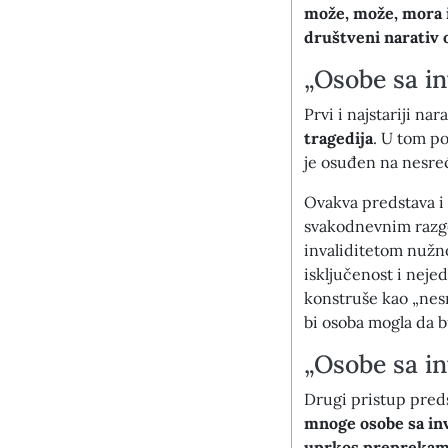
može, može, mora i
društveni narativ o
„Osobe sa in
Prvi i najstariji nar
tragedija
. U tom p
je osuđen na nesreću
Ovakva predstava i 
svakodnevnim razgov
invaliditetom nužn
isključenost i neje
konstruše kao „nesr
bi osoba mogla da 
„Osobe sa in
Drugi pristup pred
mnoge osobe sa inv
uprkos preprekama