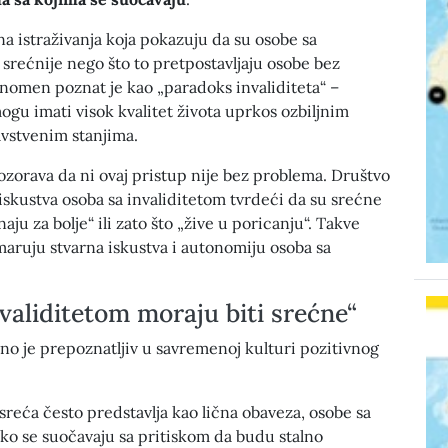
 istraživanja koja pokazuju da su osobe sa
 srećnije nego što to pretpostavljaju osobe bez
fenomen poznat je kao „paradoks invaliditeta“ –
mogu imati visok kvalitet života uprkos ozbiljnim
avstvenim stanjima.
zorava da ni ovaj pristup nije bez problema. Društvo
skustva osoba sa invaliditetom tvrdeći da su srećne
aju za bolje“ ili zato što „žive u poricanju“. Takve
aruju stvarna iskustva i autonomiju osoba sa
validitetom moraju biti srećne“
no je prepoznatljiv u savremenoj kulturi pozitivnog
sreća često predstavlja kao lična obaveza, osobe sa
ko se suočavaju sa pritiskom da budu stalno