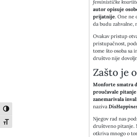
feminističke kvariit
autor opisuje osob
prijatnije
. One ne 
da budu zahvalne, n
Ovakav pristup otva
pristupačnost, pod
tome što osoba sa i
društvo nije dovolj
Zašto je 
Monforte smatra da
proučavale pitanje
zanemarivala inval
naziva
DisHappines
Toggle High Contrast
Njegov rad nas pods
Toggle Font size
društveno pitanje. 
otkriva mnogo o tom