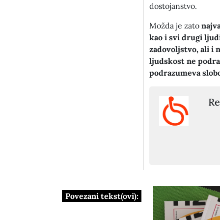
dostojanstvo.
Možda je zato
najv
kao i svi drugi lju
zadovoljstvo, ali i
ljudskost ne podr
podrazumeva slob
Re
Povezani tekst(ovi):