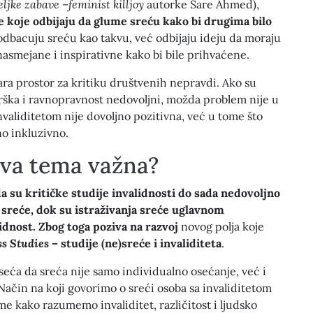
eljke zabave
–
feminist killjoy
autorke Sare Ahmed),
e koje odbijaju da glume sreću kako bi drugima bilo
odbacuju sreću kao takvu, već odbijaju ideju da moraju
asmejane i inspirativne kako bi bile prihvaćene.
ra prostor za kritiku društvenih nepravdi. Ako su
rška i ravnopravnost nedovoljni, možda problem nije u
nvaliditetom nije dovoljno pozitivna, već u tome što
no inkluzivno.
ova tema važna?
 su kritičke studije invalidnosti do sada nedovoljno
 sreće, dok su istraživanja sreće uglavnom
idnost. Zbog toga poziva na razvoj
novog polja koje
s Studies
– studije (ne)sreće i invaliditeta
.
eća da sreća nije samo individualno osećanje, već i
Način na koji govorimo o sreći osoba sa invaliditetom
e kako razumemo invaliditet, različitost i ljudsko