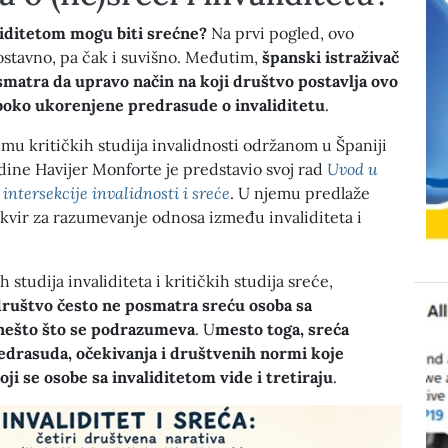
aliditetom mogu biti srećne?
Na prvi pogled, ovo
ostavno, pa čak i suvišno. Međutim,
španski istraživač
matra da upravo način na koji društvo postavlja ovo
boko ukorenjene predrasude o invaliditetu
.
mu kritičkih studija invalidnosti održanom u Španiji
dine Havijer Monforte je predstavio svoj rad
Uvod u
 intersekcije invalidnosti i sreće
. U njemu predlaže
 okvir za razumevanje odnosa između invaliditeta i
h studija invaliditeta i kritičkih studija sreće,
ruštvo često ne posmatra sreću osoba sa
 nešto što se podrazumeva
. U
mesto toga, sreća
edrasuda, očekivanja i društvenih normi koje
oji se osobe sa invaliditetom vide i tretiraju
.