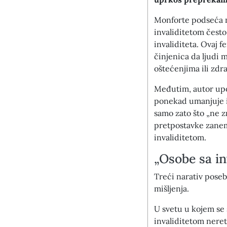
Monforte podseća na
invaliditetom često
invaliditeta. Ovaj 
činjenica da ljudi 
oštećenjima ili zdr
Međutim, autor upo
ponekad umanjuje i
samo zato što „ne zn
pretpostavke zanem
invaliditetom.
„Osobe sa in
Treći narativ poseb
mišljenja.
U svetu u kojem se 
invaliditetom neret