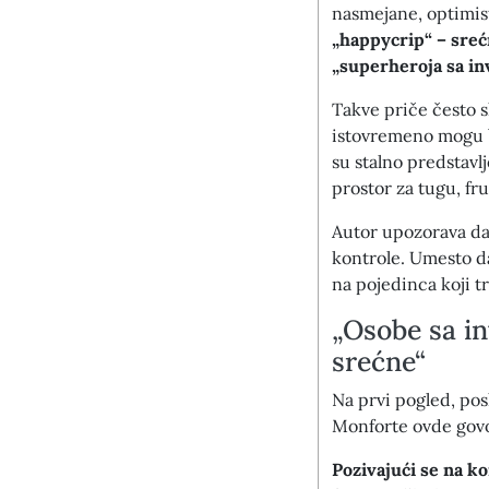
nasmejane, optimist
„happycrip“ – sreć
„superheroja sa in
Takve priče često s
istovremeno mogu b
su stalno predstavl
prostor za tugu, fru
Autor upozorava da i
kontrole. Umesto da
na pojedinca koji t
„Osobe sa in
srećne“
Na prvi pogled, pos
Monforte ovde gov
Pozivajući se na k