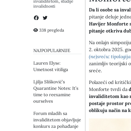
,
invaliditetom
studije
invalidnosti
Da li osobe sa inv
pitanje deluje jedn
Havijer Monforte s
338 pregleda
pitanje otkriva du
Na onlajn simpoziju
2. oktobra 2025. go
NAJPOPULARNIJE
(ne)sreću: tipologija
Lauren Elysе:
zanimljiv teorijski
Umetnost vitiliga
sreće.
Ljilja Slišković’s
Polazeći od kritički
Quarantine Notes: It’s
Monforte tvrdi da
d
time to reexamine
invaliditetom kao
ourselves
postaje prostor pr
oblikuju način na k
Forum mladih sa
invaliditetom objavljuje
konkurs za pohađanje