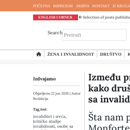
POČETNA
IMPRESUM
ARHIVA
KONTAKT
IZ KRUGA
ENGLISH CORNER
Selection of posts publishe
Search
Skip
ŽENA I INVALIDNOST
DRUŠTVO
to
content
Između pr
Izdvajamo
kako druš
Objavljeno
22 jun 2026
| Autor
sa invali
Redakcija
Tag/ovi:
Šta nam p
,
invaliditet i sreća
kritičke studije
Monfortea
,
invalidnosti
osobe sa