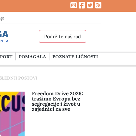
age
Podržite naš rad
SPORT
POMAGALA
POZNATE LIČNOSTI
SLEDNJI POSTOVI
Freedom Drive 2026:
tražimo Evropu bez
segregacije i život u
zajednici za sve