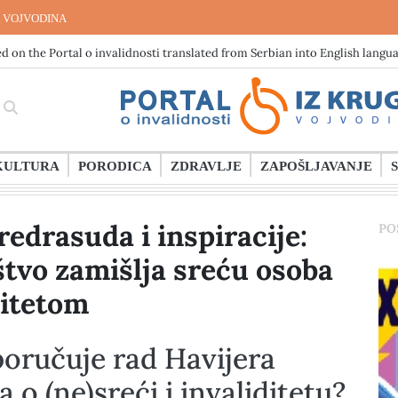
 VOJVODINA
d on the Portal o invalidnosti translated from Serbian into English langu
KULTURA
PORODICA
ZDRAVLJE
ZAPOŠLJAVANJE
edrasuda i inspiracije:
PO
tvo zamišlja sreću osoba
ditetom
oručuje rad Havijera
 o (ne)sreći i invaliditetu?