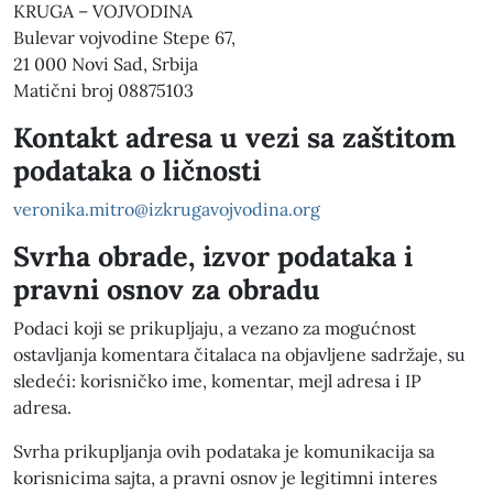
KRUGA – VOJVODINA
Bulevar vojvodine Stepe 67,
21 000 Novi Sad, Srbija
Matični broj 08875103
Kontakt adresa u vezi sa zaštitom
podataka o ličnosti
veronika.mitro@izkrugavojvodina.org
Svrha obrade, izvor podataka i
pravni osnov za obradu
Podaci koji se prikupljaju, a vezano za mogućnost
ostavljanja komentara čitalaca na objavljene sadržaje, su
sledeći: korisničko ime, komentar, mejl adresa i IP
adresa.
Svrha prikupljanja ovih podataka je komunikacija sa
korisnicima sajta, a pravni osnov je legitimni interes