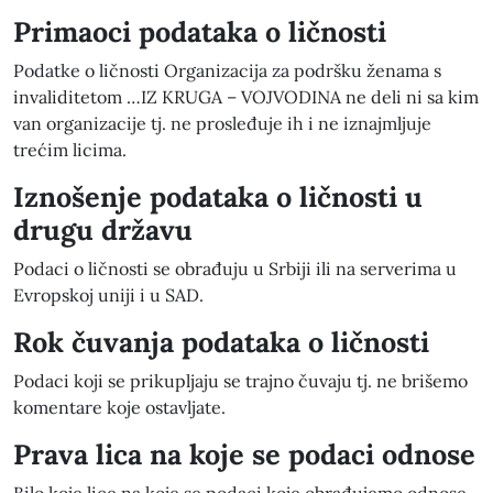
Primaoci podataka o ličnosti
Podatke o ličnosti Organizacija za podršku ženama s
invaliditetom …IZ KRUGA – VOJVODINA ne deli ni sa kim
van organizacije tj. ne prosleđuje ih i ne iznajmljuje
trećim licima.
Iznošenje podataka o ličnosti u
drugu državu
Podaci o ličnosti se obrađuju u Srbiji ili na serverima u
Evropskoj uniji i u SAD.
Rok čuvanja podataka o ličnosti
Podaci koji se prikupljaju se trajno čuvaju tj. ne brišemo
komentare koje ostavljate.
Prava lica na koje se podaci odnose