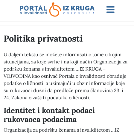
Politika privatnosti
U daljem tekstu se možete informisati o tome u kojim
situacijama, za koje svrhe i na koji način Organizacija za
podršku ženama s invaliditetom …IZ KRUGA –
VOJVODINA kao osnivač Portala o invalidnosti obrađuje
podatke o ličnosti, a uzimajući u obzir informacije koje
su rukovaoci dužni da predlože prema članovima 23. i
24. Zakona o zaštiti podataka o ličnosti.
Identitet i kontakt podaci
rukovaoca podacima
Organizacija za podršku ženama s invaliditetom …IZ