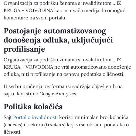
Organizacija za podršku ženama s invaliditetom …IZ
KRUGA – VOJVODINA kao osnivača medija da omogući
komentare na svom portalu.
Postojanje automatizovanog
donošenja odluka, uključujući
profilisanje
Organizacija za podršku ženama s invaliditetom …IZ
KRUGA – VOJVODINA ne vrši automatizovano donošenje
odluka, niti profilisanje na osnovu podataka o ličnosti.
U svrhu praćenja performansi sadržaja objavljenih na
sajtu, koristimo
Google Analytics
.
Politika kolačića
Sajt
Portal o invalidnosti
koristi minimalan broj kolačića
(
cookies
) i trekera (
trackers
) koji vrše obradu podataka o
ličnosti.