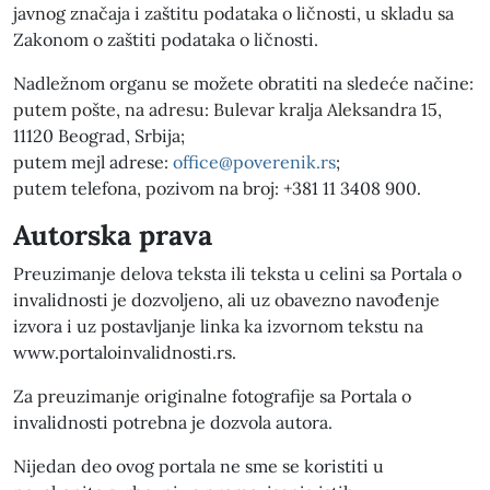
javnog značaja i zaštitu podataka o ličnosti, u skladu sa
Zakonom o zaštiti podataka o ličnosti.
Nadležnom organu se možete obratiti na sledeće načine:
putem pošte, na adresu: Bulevar kralja Aleksandra 15,
11120 Beograd, Srbija;
putem mejl adrese:
office@poverenik.rs
;
putem telefona, pozivom na broj: +381 11 3408 900.
Autorska prava
Preuzimanje delova teksta ili teksta u celini sa Portala o
invalidnosti je dozvoljeno, ali uz obavezno navođenje
izvora i uz postavljanje linka ka izvornom tekstu na
www.portaloinvalidnosti.rs.
Za preuzimanje originalne fotografije sa Portala o
invalidnosti potrebna je dozvola autora.
Nijedan deo ovog portala ne sme se koristiti u