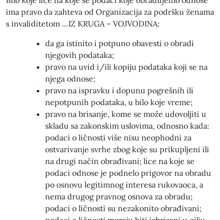
Bilo koje lice na koje se podaci koje obrađujemo odnose
ima pravo da zahteva od Organizacija za podršku ženama
s invaliditetom …IZ KRUGA – VOJVODINA:
da ga istinito i potpuno obavesti o obradi
njegovih podataka;
pravo na uvid i/ili kopiju podataka koji se na
njega odnose;
pravo na ispravku i dopunu pogrešnih ili
nepotpunih podataka, u bilo koje vreme;
pravo na brisanje, kome se može udovoljiti u
skladu sa zakonskim uslovima, odnosno kada:
podaci o ličnosti više nisu neophodni za
ostvarivanje svrhe zbog koje su prikupljeni ili
na drugi način obrađivani; lice na koje se
podaci odnose je podnelo prigovor na obradu
po osnovu legitimnog interesa rukovaoca, a
nema drugog pravnog osnova za obradu;
podaci o ličnosti su nezakonito obrađivani;