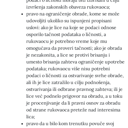
podaci o ličnosti moraju biti izbrisani u cilju
izvršenja zakonskih obaveza rukovaoca;
pravo na ograničenje obrade, kome se može
udovoljiti ukoliko su ispunjeni propisani
uslovi: ako je lice na koje se podaci odnose
osporilo tačnost podataka o ličnosti, a
rukovaocu je potrebno vreme koje mu
omogućava da proveri tačnosti; ako je obrada
je nezakonita, a lice se protivi brisanju i
umesto brisanja zahteva ograničenje upotrebe
podataka; rukovaocu više nisu potrebni
podaci o ličnosti za ostvarivanje svrhe obrade,
ali ih je lice zatražilo u cilju podnošenja,
ostvarivanja ili odbrane pravnog zahteva; ili je
lice već podnelo prigovor na obradu, a u toku
je procenjivanje da li pravni osnov za obradu
od strane rukovaoca preteže nad interesima
lica;
pravo da u bilo kom trenutku povuče svoj