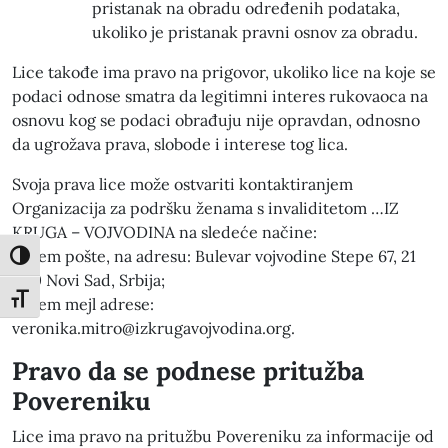
pristanak na obradu određenih podataka,
ukoliko je pristanak pravni osnov za obradu.
Lice takođe ima pravo na prigovor, ukoliko lice na koje se
podaci odnose smatra da legitimni interes rukovaoca na
osnovu kog se podaci obrađuju nije opravdan, odnosno
da ugrožava prava, slobode i interese tog lica.
Svoja prava lice može ostvariti kontaktiranjem
Organizacija za podršku ženama s invaliditetom …IZ
KRUGA – VOJVODINA na sledeće načine:
putem pošte, na adresu: Bulevar vojvodine Stepe 67, 21
Toggle High Contrast
000 Novi Sad, Srbija;
Toggle Font size
putem mejl adrese:
veronika.mitro@izkrugavojvodina.org.
Pravo da se podnese pritužba
Povereniku
Lice ima pravo na pritužbu Povereniku za informacije od