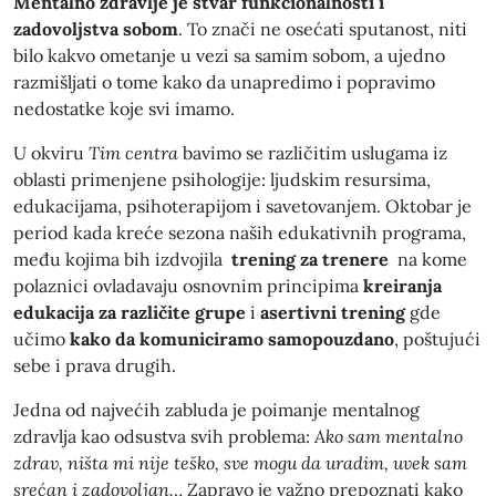
Mentalno zdravlje je stvar funkcionalnosti i
zadovoljstva sobom
. To znači ne osećati sputanost, niti
bilo kakvo ometanje u vezi sa samim sobom, a ujedno
razmišljati o tome kako da unapredimo i popravimo
nedostatke koje svi imamo.
U okviru
Tim centra
bavimo se različitim uslugama iz
oblasti primenjene psihologije: ljudskim resursima,
edukacijama, psihoterapijom i savetovanjem. Oktobar je
period kada kreće sezona naših edukativnih programa,
među kojima bih izdvojila
trening za trenere
na kome
polaznici ovladavaju osnovnim principima
kreiranja
edukacija za različite grupe
i
asertivni trening
gde
učimo
kako da komuniciramo samopouzdano
, poštujući
sebe i prava drugih.
Jedna od najvećih zabluda je poimanje mentalnog
zdravlja kao odsustva svih problema:
Ako sam mentalno
zdrav, ništa mi nije teško, sve mogu da uradim, uvek sam
srećan i zadovoljan…
Zapravo je važno prepoznati kako