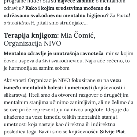
programe nude? Šta su
najveće zablude
o mentalnom
zdravlju?
Kako i kojim sredstvima možemo da
održavamo svakodnevnu mentalnu higijenu?
Za
Portal
o invalidnosti
, pitali smo stručnjake…
Terapija knjigom:
Mia Čomić,
Organizacija NIVO
Mentalno zdravlje je unutrašnja ravnoteža
, mir sa kojim
čovek uspeva da živi svakodnevicu. Najkraće rečeno, to
je harmonija sa samim sobom.
Aktivnosti Organizacije NIVO fokusirane su na
vezu
između mentalnih bolesti i umetnosti
(književnosti i
slikarstva). Hteli smo da otvoreni razgovor o drugačijim
mentalnim stanjima učinimo zanimljivim, ali ne želimo da
se ove priče reprezentuju na nivou angdote. Ideja je da
ukažemo na veze između teških mentalnih stanja i
umetnosti koja nastaje kao direktna ili indirektna
posledica toga. Bavili smo se književnošću
Silvije Plat
,