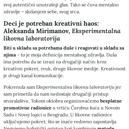
svoj autentični unutrašnji glas. Tako se čuva mentalno
zdravlje – slušanjem sebe, svog srca.
Deci je potreban kreativni haos:
Aleksanda Mirimanov,
Eksperimentalna
likovna laboratorija
Biti u skladu sa potrebama duše i reagovati u skladu sa
njima
– to je moja definicija mentalnog zdravlja. Duša
ima potrebu da se izrazi na drugačiji način: kroz
kreativni pokret, zvuk, druge likovne medije. Kreativnost
je drugi kanal komunikacije.
Pokrenula sam
Eksperimentalnu likovnu laboratoriju
jer
sam primetila da nam nedostaje drugačiji pristup
stvaralaštvu. Tokom oktobra organizovaćemo
besplatne
promotivne radionice
u vrtiću
Čarobna kuća
u Novom
Sadu i
Novoj logici
u Beogradu. U likovne radionice
uključujemo pokret, što se inače redovno zapostavlja.
Negujemo holistički pristup koji kombinuje
metode