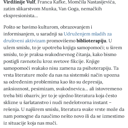
Virdžinije Vulf
, Franca Kafke, Momčila Nastasijevića,
zatim slikarstvom Munka, Van Goga, nemačkih
ekspresionista…
Pošto se bavimo kulturom, obrazovanjem i
informisanjem, u saradnji sa
Udruženjem mladih za
društveni aktivizam
promovišemo
biblioterapiju
. U
užem smislu, to je upotreba knjiga samopomoći; u širem
smislu, to je praksa svakodnevnog čitanja, kako bismo
postigli ravnotežu kroz svetove fikcije. Knjige
samopomoći svakako nisu zamena za psihoterapiju. Ta
vrsta literature može da nas na sistemski način upozna
sa određenim problemima kao što su depresija,
anksioznost, pesimizam, svakodnevica… ali istovremeno
treba biti obazriv, jer to je ujedno literatura koja često
sklizne u šarlatanstvo i nudi nedelotvorna instant –
rešenja. U najširem smislu, literatura svake vrste može da
nam pomogne da naučimo nešto novo ili da se izmestimo
iz situacije koja nas muči.