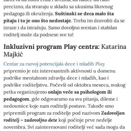
precizno, da stvaraju u skladu sa ukusima likovnog
pedagoga ili okruženja.
Suštinski se deca malo šta
pitaju i to je ono što nedostaje
. Treba im dozvoliti da se
izraze i da istražuju. Samo dovoljno svestan i stabilan
roditelj može da podnese sve to!
Inkluzivni program Play centra:
Katarina
Majkić
Centar za razvoj potencijala dece i mladih
Play
pripremio je niz interesantnih aktivnosti u domenu
podrške mentalnom zdravlju dece i mladih, kao i
podrške roditeljstvu. Počevši od oktobra meseca, svakog
petka organizujemo
onlajn veče sa psihologom ili
pedagogom
, gde odgovaramo na sva pitanja, dileme i
nedoumice koje nam roditelji postave. Takođe smo
pripremili program za roditelje pod nazivom
Zadovoljan
roditelj – zadovoljno dete
koji počinje prve nedelje
novembra. Svi zainteresovani roditelji već sada mogu da