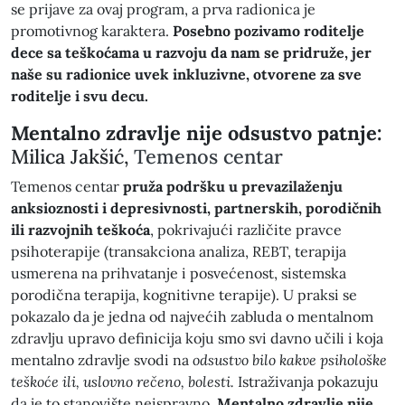
se prijave za ovaj program, a prva radionica je
promotivnog karaktera.
Posebno pozivamo roditelje
dece sa teškoćama u razvoju da nam se pridruže, jer
naše su radionice uvek inkluzivne, otvorene za sve
roditelje i svu decu.
Mentalno zdravlje nije odsustvo patnje:
Milica Jakšić,
Temenos centar
Temenos centar
pruža podršku u prevazilaženju
anksioznosti i depresivnosti, partnerskih, porodičnih
ili razvojnih teškoća
, pokrivajući različite pravce
psihoterapije (transakciona analiza, REBT, terapija
usmerena na prihvatanje i posvećenost, sistemska
porodična terapija, kognitivne terapije). U praksi se
pokazalo da je jedna od najvećih zabluda o mentalnom
zdravlju upravo definicija koju smo svi davno učili i koja
mentalno zdravlje svodi na
odsustvo bilo kakve psihološke
teškoće ili, uslovno rečeno, bolesti.
Istraživanja pokazuju
da je to stanovište neispravno.
Mentalno zdravlje nije