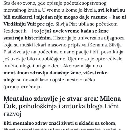
Stakleno zvono,
gde opisuje početak sopstvenog
mentalnog kraha. U vreme u kome je živela,
svi lekari su
bili muškarci i nijedan nije mogao da je razume – kao ni
Virdžiniju Vulf pre nje
. Silvija Plat ubila se početkom
šezdesetih – i
to je još uvek vreme kada se žene
smatraju histeričnim.
Histerija je univerzalna dijagnoza
koju su muški lekari masovno pripisivali ženama. Silvija
Plat živela je na počecima emancipacije i biti pesnikinja
još uvek je bilo neuobičajeno. Ujedno su je opterećivale
bračne uloge i briga o deci. Ako razmišljamo o
mentalnom zdravlju današnje žene, višestruke
uloge
su nezaobilazno opšte mesto – tačka
(pre)opterećenja.
Mentalno zdravlje je stvar srca:
Milena
Ćuk
, psihološkinja i autorka bloga
Lični
razvoj
Biti mentalno zdrav znači
živeti u skladu sa sobom
,