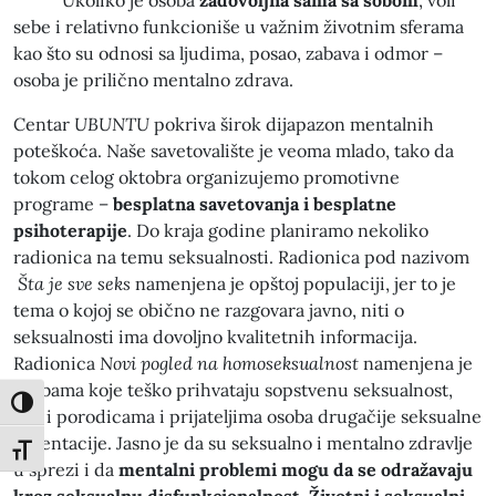
Ukoliko je osoba
zadovoljna sama sa sobom
, voli
sebe i relativno funkcioniše u važnim životnim sferama
kao što su odnosi sa ljudima, posao, zabava i odmor –
osoba je prilično mentalno zdrava.
Centar
UBUNTU
pokriva širok dijapazon mentalnih
poteškoća. Naše savetovalište je veoma mlado, tako da
tokom celog oktobra organizujemo promotivne
programe –
besplatna savetovanja i besplatne
psihoterapije
. Do kraja godine planiramo nekoliko
radionica na temu seksualnosti. Radionica pod nazivom
Šta je sve seks
namenjena je opštoj populaciji, jer to je
tema o kojoj se obično ne razgovara javno, niti o
seksualnosti ima dovoljno kvalitetnih informacija.
Radionica
Novi pogled na homoseksualnost
namenjena je
osobama koje teško prihvataju sopstvenu seksualnost,
Toggle High Contrast
kao i porodicama i prijateljima osoba drugačije seksualne
orijentacije. Jasno je da su seksualno i mentalno zdravlje
Toggle Font size
u sprezi i da
mentalni problemi mogu da se odražavaju