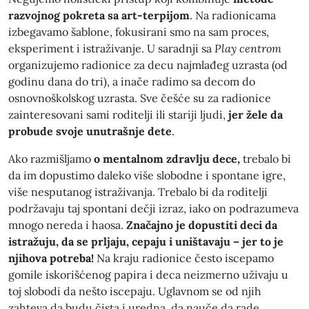
razvojnog pokreta sa art-terpijom
. Na radionicama
izbegavamo šablone, fokusirani smo na sam proces,
eksperiment i istraživanje. U saradnji sa
Play centrom
organizujemo radionice za decu najmlađeg uzrasta (od
godinu dana do tri), a inače radimo sa decom do
osnovnoškolskog uzrasta. Sve češće su za radionice
zainteresovani sami roditelji ili stariji ljudi,
jer žele da
probude svoje unutrašnje dete
.
Ako razmišljamo
o mentalnom zdravlju dece,
trebalo bi
da im dopustimo daleko više slobodne i spontane igre,
više nesputanog istraživanja. Trebalo bi da roditelji
podržavaju taj spontani dečji izraz, iako on podrazumeva
mnogo nereda i haosa.
Značajno je dopustiti deci da
istražuju, da se prljaju, cepaju i uništavaju – jer to je
njihova potreba!
Na kraju radionice često iscepamo
gomile iskorišćenog papira i deca neizmerno uživaju u
toj slobodi da nešto iscepaju. Uglavnom se od njih
zahteva da budu čista i uredna, da nauče da rade