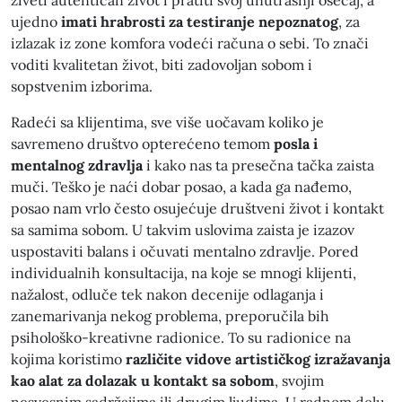
živeti autentičan život i pratiti svoj unutrašnji osećaj, a
ujedno
imati hrabrosti za testiranje nepoznatog
, za
izlazak iz zone komfora vodeći računa o sebi. To znači
voditi kvalitetan život, biti zadovoljan sobom i
sopstvenim izborima.
Radeći sa klijentima, sve više uočavam koliko je
savremeno društvo opterećeno temom
posla i
mentalnog
zdravlja
i kako nas ta presečna tačka zaista
muči. Teško je naći dobar posao, a kada ga nađemo,
posao nam vrlo često osujećuje društveni život i kontakt
sa samima sobom. U takvim uslovima zaista je izazov
uspostaviti balans i očuvati mentalno zdravlje. Pored
individualnih konsultacija, na koje se mnogi klijenti,
nažalost, odluče tek nakon decenije odlaganja i
zanemarivanja nekog problema, preporučila bih
psihološko-kreativne radionice. To su radionice na
kojima koristimo
različite vidove artističkog izražavanja
kao alat za dolazak u kontakt sa sobom
, svojim