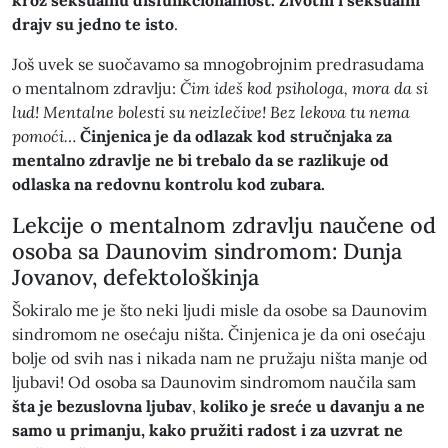
kroz seksualnu disfunkcionalnost. Životni i seksualni
drajv su jedno te isto
.
Još uvek se suočavamo sa mnogobrojnim predrasudama
o mentalnom zdravlju:
Čim ideš kod psihologa, mora da si
lud! Mentalne bolesti su neizlečive! Bez lekova tu nema
pomoći…
Činjenica je da odlazak kod stručnjaka za
mentalno zdravlje ne bi trebalo da se razlikuje od
odlaska na redovnu kontrolu kod zubara.
Lekcije o mentalnom zdravlju naučene od
osoba sa Daunovim sindromom: Dunja
Jovanov, defektološkinja
Šokiralo me je što neki ljudi misle da osobe sa Daunovim
sindromom ne osećaju ništa. Činjenica je da oni osećaju
bolje od svih nas i nikada nam ne pružaju ništa manje od
ljubavi! Od osoba sa Daunovim sindromom naučila sam
šta je bezuslovna ljubav
,
koliko je sreće u davanju a ne
samo u primanju, kako pružiti radost i za uzvrat ne