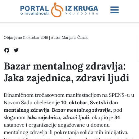
Objavljeno
11 oktobar 2016
| Autor
Marijana Čanak
Bazar mentalnog zdravlja:
Jaka zajednica, zdravi ljudi
Dinamičnom tročasovnom manifestacijom na SPENS-u u
Novom Sadu obeležen je
10. oktobar
,
Svetski dan
mentalnog zdravlja
.
Bazar mentalnog zdravlja,
pod
sloganom
Jaka zajednica, zdravi ljudi,
okupio je
34
ustanove i organizacije angažovane u domenu
mentalnog zdravlja ili pokretanja solidarnih inicijativa
.