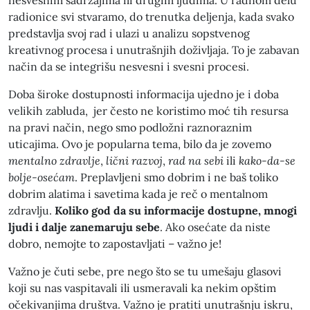
nesvesnim sadržajima ili drugim ljudima. U radnom delu
radionice svi stvaramo, do trenutka deljenja, kada svako
predstavlja svoj rad i ulazi u analizu sopstvenog
kreativnog procesa i unutrašnjih doživljaja. To je zabavan
način da se integrišu nesvesni i svesni procesi.
Doba široke dostupnosti informacija ujedno je i doba
velikih zabluda, jer često ne koristimo moć tih resursa
na pravi način, nego smo podložni raznoraznim
uticajima. Ovo je popularna tema, bilo da je zovemo
mentalno zdravlje
,
lični razvoj
,
rad na sebi
ili
kako-da-se
bolje-osećam
. Preplavljeni smo dobrim i ne baš toliko
dobrim alatima i savetima kada je reč o mentalnom
zdravlju.
Koliko god da su informacije dostupne, mnogi
ljudi i dalje zanemaruju sebe
. Ako osećate da niste
dobro, nemojte to zapostavljati – važno je!
Važno je čuti sebe, pre nego što se tu umešaju glasovi
koji su nas vaspitavali ili usmeravali ka nekim opštim
očekivanjima društva. Važno je pratiti unutrašnju iskru,