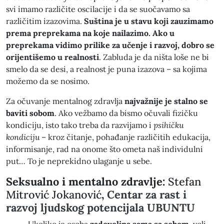
svi imamo različite oscilacije i da se suočavamo sa
različitim izazovima.
Suština je u stavu koji zauzimamo
prema preprekama na koje nailazimo. Ako u
preprekama vidimo prilike za učenje i razvoj, dobro se
orijentišemo u realnosti
. Zabluda je da ništa loše ne bi
smelo da se desi, a realnost je puna izazova – sa kojima
možemo da se nosimo.
Za očuvanje mentalnog zdravlja
najvažnije je stalno se
baviti sobom
. Ako vežbamo da bismo očuvali fizičku
kondiciju, isto tako treba da razvijamo i
psihičku
kondiciju
– kroz čitanje, pohađanje različitih edukacija,
informisanje, rad na onome što ometa naš individulni
put… To je neprekidno ulaganje u sebe.
Seksualno i mentalno zdravlje:
Stefan
Mitrović Jokanović
,
Centar za rast i
razvoj ljudskog potencijala UBUNTU