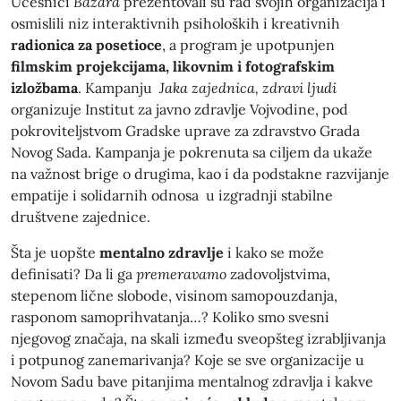
Učesnici
Bazara
prezentovali su rad svojih organizacija i
osmislili niz interaktivnih psiholoških i kreativnih
radionica za posetioce
, a program je upotpunjen
filmskim projekcijama, likovnim i fotografskim
izložbama
. Kampanju
Jaka zajednica, zdravi ljudi
organizuje Institut za javno zdravlje Vojvodine, pod
pokroviteljstvom Gradske uprave za zdravstvo Grada
Novog Sada. Kampanja je pokrenuta sa ciljem da ukaže
na važnost brige o drugima, kao i da podstakne razvijanje
empatije i solidarnih odnosa u izgradnji stabilne
društvene zajednice.
Šta je uopšte
mentalno zdravlje
i kako se može
definisati? Da li ga
premeravamo
zadovoljstvima,
stepenom lične slobode, visinom samopouzdanja,
rasponom samoprihvatanja…? Koliko smo svesni
njegovog značaja, na skali između sveopšteg izrabljivanja
i potpunog zanemarivanja? Koje se sve organizacije u
Novom Sadu bave pitanjima mentalnog zdravlja i kakve