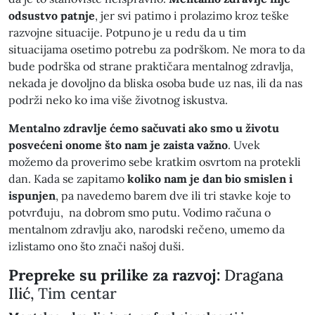
odsustvo patnje
, jer svi patimo i prolazimo kroz teške
razvojne situacije. Potpuno je u redu da u tim
situacijama osetimo potrebu za podrškom. Ne mora to da
bude podrška od strane praktičara mentalnog zdravlja,
nekada je dovoljno da bliska osoba bude uz nas, ili da nas
podrži neko ko ima više životnog iskustva.
Mentalno zdravlje ćemo sačuvati ako smo u životu
posvećeni onome što nam je zaista važno
. Uvek
možemo da proverimo sebe kratkim osvrtom na protekli
dan. Kada se zapitamo
koliko nam je dan bio smislen i
ispunjen
, pa navedemo barem dve ili tri stavke koje to
potvrđuju, na dobrom smo putu. Vodimo računa o
mentalnom zdravlju ako, narodski rečeno, umemo da
izlistamo ono što znači našoj duši.
Prepreke su prilike za razvoj:
Dragana
Ilić,
Tim centar