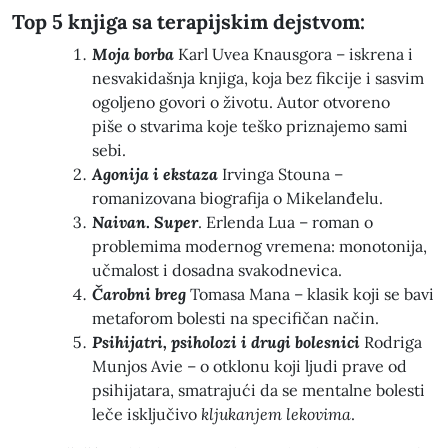
Top 5 knjiga sa terapijskim dejstvom:
Moja borba
Karl Uvea Knausgora – iskrena i
nesvakidašnja knjiga, koja bez fikcije i sasvim
ogoljeno govori o životu. Autor otvoreno
piše o stvarima koje teško priznajemo sami
sebi.
Agonija i ekstaza
Irvinga Stouna –
romanizovana biografija o Mikelanđelu.
Naivan
.
Super
. Erlenda Lua – roman o
problemima modernog vremena: monotonija,
učmalost i dosadna svakodnevica.
Čarobni breg
Tomasa Mana – klasik koji se bavi
metaforom bolesti na specifičan način.
Psihijatri, psiholozi i drugi bolesnici
Rodriga
Munjos Avie – o otklonu koji ljudi prave od
psihijatara, smatrajući da se mentalne bolesti
leče isključivo
kljukanjem lekovima
.