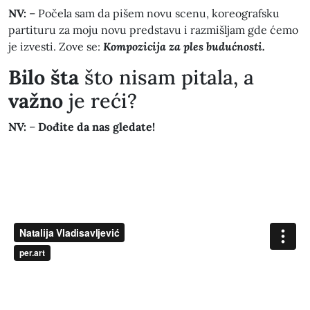
NV:
– Počela sam da pišem novu scenu, koreografsku
partituru za moju novu predstavu i razmišljam gde ćemo
je izvesti. Zove se:
Kompozicija za ples budućnosti.
Bilo šta
što nisam pitala, a
važno
je reći?
NV:
–
Dođite da nas gledate!