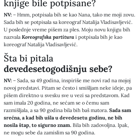
knjige bile potpisane?
NV:
– Hmm, potpisala bih se kao Nana, tako me moji zovu.
Sada bih se potpisala sa koreograf Natalija Vladisavljević.
U poslednje vreme pišem za ples. Moju novu knjigu bih
nazvala
Koreografska partitura
i potpisala bih je kao
koreograf Natalija Vladisavljević.
​Šta bi pitala
devedesetogodišnju sebe?
NV:
– Sada, sa 49 godina, inspiriše me novi rad na mojoj
novoj predstavi. Pitam se često i smišljam neke ideje, pa
pišem direktno u svesku sve u vezi sa predstavom. Kad
sam imala 20 godina, ne sećam se o čemu sam
razmišljala, a sa 90 godina bila bih baš matora.
Sada sam
srećna, a kad bih ušla u devedesetu godinu, ne bih
nosila štap, to sigurno znam.
Bila bih zadovoljna. Ipak,
ne mogu sebe da zamislim sa 90 godina.