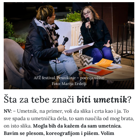
AFŽ
festival, Pesnikinje – poezija uživo
Foto: Marija Erdelji
​Šta za tebe znači
biti umetnik
?
NV:
– Umetnik, na primer, voli da slika i crta kao i ja. To
sve spada u umetnička dela, to sam naučila od mog brata,
on isto slika.
Mogla bih da kažem da sam umetnica.
Bavim se plesom, koreografijom i pišem. Volim