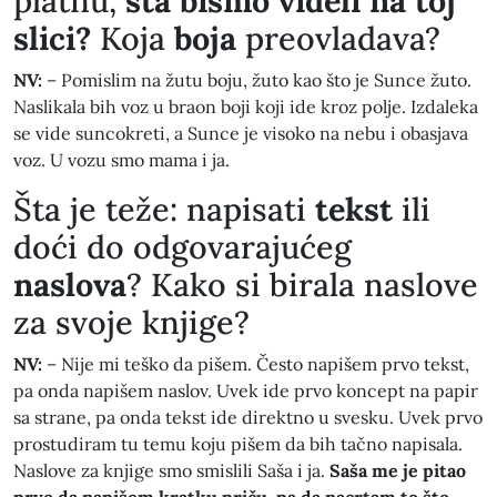
platnu,
šta bismo videli na toj
slici?
Koja
boja
preovladava?
NV:
– Pomislim na žutu boju, žuto kao što je Sunce žuto.
Naslikala bih voz u braon boji koji ide kroz polje. Izdaleka
se vide suncokreti, a Sunce je visoko na nebu i obasjava
voz. U vozu smo mama i ja.
​Šta je teže: napisati
tekst
ili
doći do odgovarajućeg
naslova
? Kako si birala naslove
za svoje knjige?
NV:
– Nije mi teško da pišem. Često napišem prvo tekst,
pa onda napišem naslov. Uvek ide prvo koncept na papir
sa strane, pa onda tekst ide direktno u svesku. Uvek prvo
prostudiram tu temu koju pišem da bih tačno napisala.
Naslove za knjige smo smislili Saša i ja.
Saša me je pitao
prvo da napišem kratku priču, pa da nacrtam to što