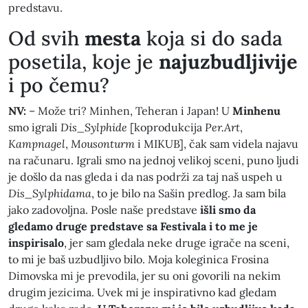
predstavu.
​Od svih
mesta
koja si do sada
posetila, koje je
najuzbudljivije
i po čemu?
NV:
– Može tri? Minhen, Teheran i Japan! U
Minhenu
smo igrali
Dis_Sylphide
[koprodukcija
Per.Art
,
Kampnagel
,
Mousonturm
i MIKUB], čak sam videla najavu
na računaru. Igrali smo na jednoj velikoj sceni, puno ljudi
je došlo da nas gleda i da nas podrži za taj naš uspeh u
Dis_Sylphidama
, to je bilo na Sašin predlog. Ja sam bila
jako zadovoljna. Posle naše predstave
išli smo da
gledamo druge predstave sa Festivala i to me je
inspirisalo
, jer sam gledala neke druge igrače na sceni,
to mi je baš uzbudljivo bilo. Moja koleginica Frosina
Dimovska mi je prevodila, jer su oni govorili na nekim
drugim jezicima. Uvek mi je inspirativno kad gledam