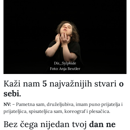
Dis_Sylphide
Foto: Anja Beutler
​Kaži nam
5
najvažnijih stvari
o
sebi.
NV:
– Pametna sam, druželjubiva, imam puno prijatelja i
prijateljica, spisateljica sam, koreograf i plesačica.
​Bez čega nijedan tvoj
dan ne