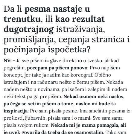
​Da li
pesma nastaje u
trenutku
, ili
kao rezultat
dugotrajnog
istraživanja,
promišljanja, cepanja stranica i
počinjanja ispočetka?
NV:
– Ja sve pišem iz glave direktno u svesku, ali kad
pogrešim,
pocepam pa pišem ponovo
. Prvo napišem
koncept, jer tako ja radim kao koreograf. Obično
istražujem i na računaru nešto o čemu pišem. Nekada
nađem nešto u novinama, pa isečem i zalepim ili nađem
neki tekst pa ga prepišem.
Nekad uzmem neki naslov,
pa čega se setim pišem o tome, naslov mi bude ta
inspiracija
. Pre sam pisala pesme. Ima smešnih pesama iz
prošlosti, ljubavnih, pisala sam i o mami. Sve sam sama
pisala svojom rukom.
Nekada mi je mama pomagala, ali
je uvek govorila da treba da se osamostalim.
Tako sam