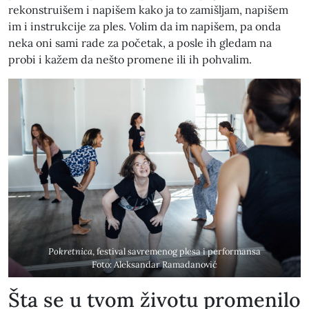
rekonstruišem i napišem kako ja to zamišljam, napišem
im i instrukcije za ples. Volim da im napišem, pa onda
neka oni sami rade za početak, a posle ih gledam na
probi i kažem da nešto promene ili ih pohvalim.
Pokretnica
, festival savremenog plesa i performansa
Foto: Aleksandar Ramadanović
​Šta se u tvom životu promenilo