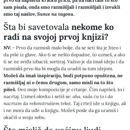
sam pisala, onda smo razmišljali i razmišljali i izvukli
smo taj naslov,
Sunce na vagonu
.
​Šta bi savetovala
nekome ko
radi na svojoj prvoj knjizi?
NV:
– Prvo da razmisli malo bolje, da se seti šta je hteo i
da piše iz glave. Ako ti se nešto dopadne, to uzmeš, a ako
ti se ne sviđa izbaciš; sortiraj. Važno je da imaš ideju i da
razmisliš prvo šta bi mogla da uradiš sa tom idejom.
Možeš da imaš inspiraciju, budi potpuno opuštena, ne
razmišljaj ni o čemu drugom, samo misli na to što
pišeš.
Deo moje kompozicije je crtanje. Čim napišeš, to i
nacrtaj. Uzmeš olovku i setiš se:
aha, sada ću to i da
nacrtam da rekonstruišem tekst
. Taj crtež ide u knjigu, ali
i ne mora da uđe u knjigu. Možeš posle da ga uramiš i
okačiš u svoju sobu.