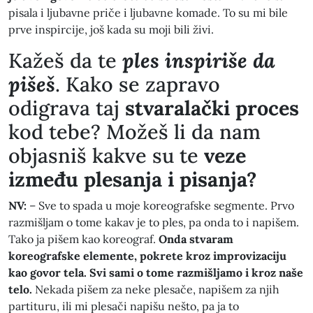
pisala i ljubavne priče i ljubavne komade. To su mi bile
prve inspircije, još kada su moji bili živi.
​Kažeš da te
ples inspiriše da
pišeš
. Kako se zapravo
odigrava taj
stvaralački proces
kod tebe? Možeš li da nam
objasniš kakve su te
veze
između plesanja i pisanja?
NV:
– Sve to spada u moje koreografske segmente. Prvo
razmišljam o tome kakav je to ples, pa onda to i napišem.
Tako ja pišem kao koreograf.
Onda stvaram
koreografske elemente, pokrete kroz improvizaciju
kao govor tela. Svi sami o tome razmišljamo i kroz naše
telo.
Nekada pišem za neke plesače, napišem za njih
partituru, ili mi plesači napišu nešto, pa ja to