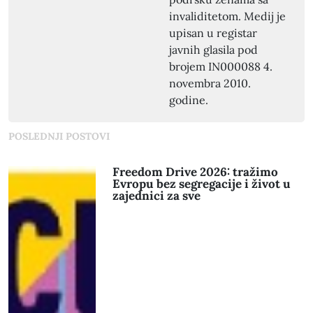
invaliditetom. Medij je
upisan u registar
javnih glasila pod
brojem IN000088 4.
novembra 2010.
godine.
POSLEDNJI POSTOVI
Freedom Drive 2026: tražimo
Evropu bez segregacije i život u
zajednici za sve