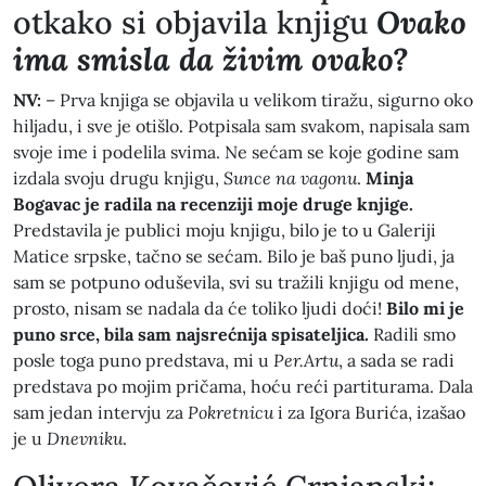
otkako si objavila knjigu
Ovako
ima smisla da živim ovako?
NV:
– Prva knjiga se objavila u velikom tiražu, sigurno oko
hiljadu, i sve je otišlo. Potpisala sam svakom, napisala sam
svoje ime i podelila svima. Ne sećam se koje godine sam
izdala svoju drugu knjigu,
Sunce na vagonu
.
Minja
Bogavac je radila na recenziji moje druge knjige.
Predstavila je publici moju knjigu, bilo je to u Galeriji
Matice srpske, tačno se sećam. Bilo je baš puno ljudi, ja
sam se potpuno oduševila, svi su tražili knjigu od mene,
prosto, nisam se nadala da će toliko ljudi doći!
Bilo mi je
puno srce, bila sam najsrećnija spisateljica.
Radili smo
posle toga puno predstava, mi u
Per.Artu
, a sada se radi
predstava po mojim pričama, hoću reći partiturama. Dala
sam jedan intervju za
Pokretnicu
i za Igora Burića, izašao
je u
Dnevniku
.