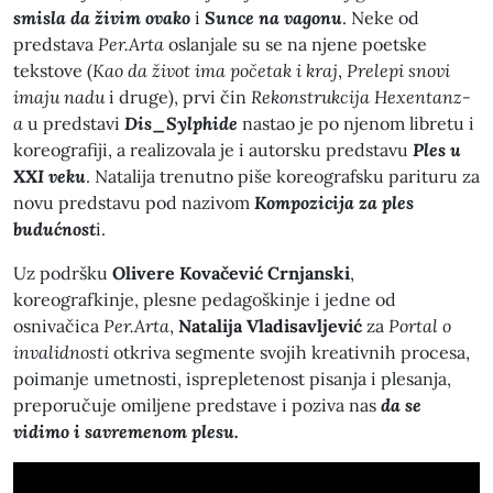
smisla da živim ovako
i
Sunce na vagonu
. Neke od
predstava
Per.Arta
oslanjale su se na njene poetske
tekstove (
Kao da život ima početak i kraj
,
Prelepi snovi
imaju nadu
i druge), prvi čin
Rekonstrukcija Hexentanz-
a
u predstavi
Dis_Sylphide
nastao je po njenom libretu i
koreografiji, a realizovala je i autorsku predstavu
Ples u
XXI veku
. Natalija trenutno piše koreografsku parituru za
novu predstavu pod nazivom
Kompozicija za ples
budućnost
i.
Uz podršku
Olivere Kovačević Crnjanski
,
koreografkinje, plesne pedagoškinje i jedne od
osnivačica
Per.Arta
,
Natalija Vladisavljević
za
Portal o
invalidnosti
otkriva segmente svojih kreativnih procesa,
poimanje umetnosti, isprepletenost pisanja i plesanja,
preporučuje omiljene predstave i poziva nas
da se
vidimo i savremenom plesu.