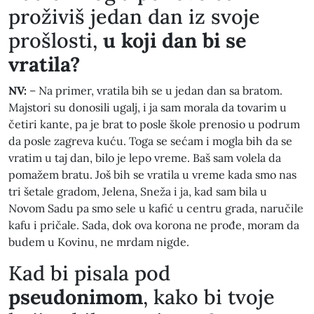
proživiš jedan dan iz svoje
prošlosti,
u koji dan bi se
vratila?
NV:
– Na primer, vratila bih se u jedan dan sa bratom.
Majstori su donosili ugalj, i ja sam morala da tovarim u
četiri kante, pa je brat to posle škole prenosio u podrum
da posle zagreva kuću. Toga se sećam i mogla bih da se
vratim u taj dan, bilo je lepo vreme. Baš sam volela da
pomažem bratu. Još bih se vratila u vreme kada smo nas
tri šetale gradom, Jelena, Sneža i ja, kad sam bila u
Novom Sadu pa smo sele u kafić u centru grada, naručile
kafu i pričale. Sada, dok ova korona ne prođe, moram da
budem u Kovinu, ne mrdam nigde.
​Kad bi pisala pod
pseudonimom
, kako bi tvoje