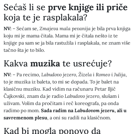
​Sećaš li se
prve knjige ili priče
koja te je rasplakala?
NV:
– Sećam se,
Zmajeva mala pevanija
je bila prva knjiga
koju mi je mama čitala. Mama mi je čitala nešto iz te
knjige pa sam se ja bila rastužila i rasplakala, ne znam više
tačno šta je to bilo.
​Kakva
muzika
te usrećuje?
NV:
– Pa recimo,
Labudovo jezero
,
Žizela
i
Romeo i Julija
,
to je muzika iz baleta, to mi se dopada. To je balet na
klasičnu muziku. Kad vidim na računaru Petar Iljič
Čajkovski, znam da je radio
Labudovo jezero
, slušam i
uživam. Volim da pročitam i reč koreografa, pa onda
radimo po mom.
Sada radim na
Labudovom jezeru
, ali u
savremenom plesu
, a oni su radili na klasičnom.
​Kad bi mogla ponovo da