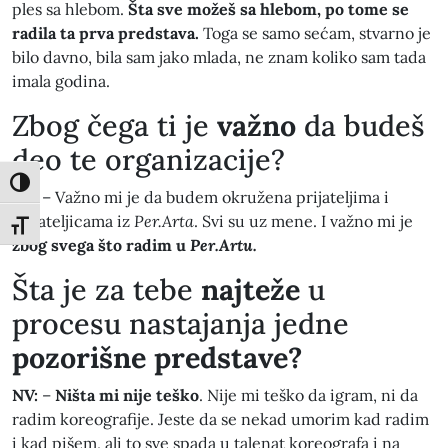
ples sa hlebom.
Šta sve možeš sa hlebom, po tome se
radila ta prva predstava.
Toga se samo sećam, stvarno je
bilo davno, bila sam jako mlada, ne znam koliko sam tada
imala godina.
​Zbog čega ti je
važno
da budeš
deo te organizacije?
Toggle High Contrast
NV:
– Važno mi je da budem okružena prijateljima i
prijateljicama iz
Per.Arta
. Svi su uz mene. I važno mi je
Toggle Font size
zbog svega što radim u
Per.Artu.
​Šta je za tebe
najteže
u
procesu nastajanja jedne
pozorišne predstave?
NV:
–
Ništa mi nije teško
. Nije mi teško da igram, ni da
radim koreografije. Jeste da se nekad umorim kad radim
i kad pišem, ali to sve spada u talenat koreografa i na