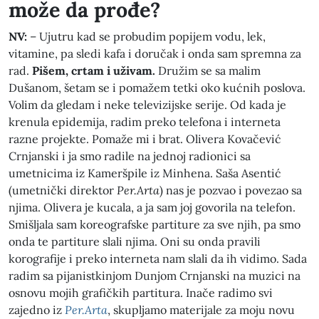
može da prođe?
NV:
– Ujutru kad se probudim popijem vodu, lek,
vitamine, pa sledi kafa i doručak i onda sam spremna za
rad.
Pišem, crtam i uživam.
Družim se sa malim
Dušanom, šetam se i pomažem tetki oko kućnih poslova.
Volim da gledam i neke televizijske serije. Od kada je
krenula epidemija, radim preko telefona i interneta
razne projekte. Pomaže mi i brat. Olivera Kovačević
Crnjanski i ja smo radile na jednoj radionici sa
umetnicima iz Kameršpile iz Minhena. Saša Asentić
(umetnički direktor
Per.Arta
) nas je pozvao i povezao sa
njima. Olivera je kucala, a ja sam joj govorila na telefon.
Smišljala sam koreografske partiture za sve njih, pa smo
onda te partiture slali njima. Oni su onda pravili
korografije i preko interneta nam slali da ih vidimo. Sada
radim sa pijanistkinjom Dunjom Crnjanski na muzici na
osnovu mojih grafičkih partitura. Inače radimo svi
zajedno iz
Per.Arta
, skupljamo materijale za moju novu