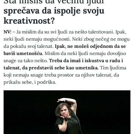
​Šta misliš da većinu ljudi
sprečava da ispolje svoju
kreativnost?
NV:
– Ja mislim da su svi ljudi za nešto talentovani. Ipak,
neki ljudi nemaju mogućnosti. Neki zbog nečeg ne mogu
da pokažu svoj talenat.
Ipak, ne možeš odjednom da se
baviš umetnošću.
Mislim da neki ljudi nemaju dovoljno
snage za tako nešto.
Treba da imaš i iskustva u radu i
talenat, da predstaviš sebe kao umetnika.
Tim ljudima
koji nemaju snage treba prostor za njihov talenat, da
prikažu sebe, i podrška.