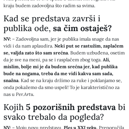
kraju budem zadovoljna što radim sa svima.
​Kad se predstava završi i
publika ode,
sa čim ostaješ?
NV:
– Zadovoljna sam, jer je publika imala snage da nas
vidi i da nam aplaudira.
Neki put se rastužim, zaplačem
se, valjda zato što sam srećna
. Budem uzbuđena, osetim
da je sve na meni, pa se i rasplačem zbog toga.
Ali,
mislim, bolje mi je da budem srećna jer, kad publika
bude na nogama, treba da me vidi kakva sam sada,
snažna
. Kad se na kraju držimo za ruke i poklanjamo se,
onda pokažemo da smo uspeli! To je karakteristično za
nas u
Per.Artu
.
​Kojih
5 pozorišnih predstava
bi
svako trebalo da pogleda?
NV:
– Moju novu predstavu,
Ples u XXI veku.
Preporučila