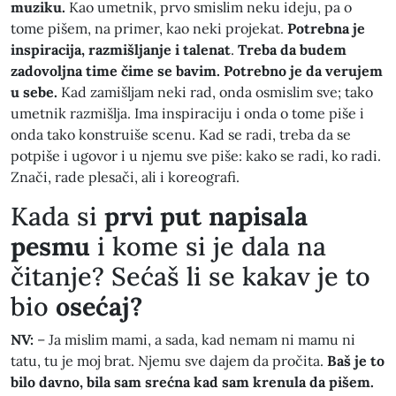
muziku.
Kao umetnik, prvo smislim neku ideju, pa o
tome pišem, na primer, kao neki projekat.
Potrebna je
inspiracija, razmišljanje i talenat
.
Treba da budem
zadovoljna time čime se bavim. Potrebno je da verujem
u sebe.
Kad zamišljam neki rad, onda osmislim sve; tako
umetnik razmišlja. Ima inspiraciju i onda o tome piše i
onda tako konstruiše scenu. Kad se radi, treba da se
potpiše i ugovor i u njemu sve piše: kako se radi, ko radi.
Znači, rade plesači, ali i koreografi.
​Kada si
prvi put napisala
pesmu
i kome si je dala na
čitanje? Sećaš li se kakav je to
bio
osećaj?
NV:
– Ja mislim mami, a sada, kad nemam ni mamu ni
tatu, tu je moj brat. Njemu sve dajem da pročita.
Baš je to
bilo davno, bila sam srećna kad sam krenula da pišem.