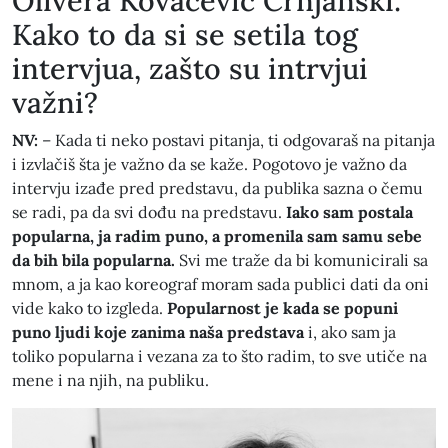
​Olivera Kovačević Crnjanski:
Kako to da si se setila tog
intervjua, zašto su intrvjui
važni?
NV:
– Kada ti neko postavi pitanja, ti odgovaraš na pitanja
i izvlačiš šta je važno da se kaže. Pogotovo je važno da
intervju izađe pred predstavu, da publika sazna o čemu
se radi, pa da svi dođu na predstavu.
Iako sam postala
popularna, ja radim puno, a promenila sam samu sebe
da bih bila popularna.
Svi me traže da bi komunicirali sa
mnom, a ja kao koreograf moram sada publici dati da oni
vide kako to izgleda.
Popularnost je kada se popuni
puno ljudi koje zanima naša predstava
i, ako sam ja
toliko popularna i vezana za to što radim, to sve utiče na
mene i na njih, na publiku.