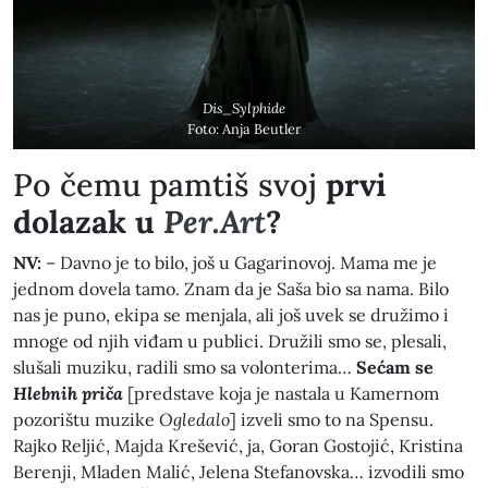
Dis_Sylphide
Foto: Anja Beutler
​Po čemu pamtiš svoj
prvi
dolazak u
Per.Art
?
NV:
– Davno je to bilo, još u Gagarinovoj. Mama me je
jednom dovela tamo. Znam da je Saša bio sa nama. Bilo
nas je puno, ekipa se menjala, ali još uvek se družimo i
mnoge od njih viđam u publici. Družili smo se, plesali,
slušali muziku, radili smo sa volonterima…
Sećam se
Hlebnih priča
[predstave koja je nastala u Kamernom
pozorištu muzike
Ogledalo
] izveli smo to na Spensu.
Rajko Reljić, Majda Krešević, ja, Goran Gostojić, Kristina
Berenji, Mladen Malić, Jelena Stefanovska… izvodili smo