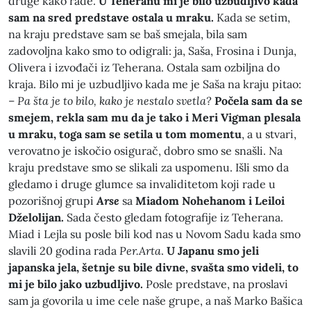
druge kako rade.
U Teheranu mi je bilo uzbudljivo kada
sam na sred predstave ostala u mraku.
Kada se setim,
na kraju predstave sam se baš smejala, bila sam
zadovoljna kako smo to odigrali: ja, Saša, Frosina i Dunja,
Olivera i izvođači iz Teherana. Ostala sam ozbiljna do
kraja. Bilo mi je uzbudljivo kada me je Saša na kraju pitao:
–
Pa šta je to bilo, kako je nestalo svetla?
Počela sam da se
smejem, rekla sam mu da je tako i Meri Vigman plesala
u mraku, toga sam se setila u tom momentu
, a u stvari,
verovatno je iskočio osigurač, dobro smo se snašli. Na
kraju predstave smo se slikali za uspomenu. Išli smo da
gledamo i druge glumce sa invaliditetom koji rade u
pozorišnoj grupi
Arse
sa
Miadom Nohehanom i Leiloi
Dželolijan.
Sada često gledam fotografije iz Teherana.
Miad i Lejla su posle bili kod nas u Novom Sadu kada smo
slavili 20 godina rada
Per.Arta
.
U Japanu smo jeli
japanska jela, šetnje su bile divne, svašta smo videli, to
mi je bilo jako uzbudljivo.
Posle predstave, na proslavi
sam ja govorila u ime cele naše grupe, a naš Marko Bašica