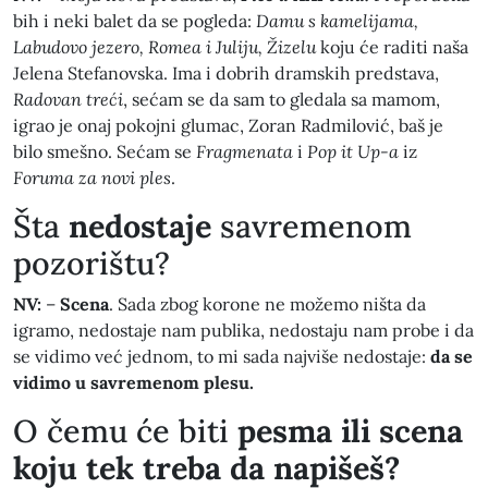
bih i neki balet da se pogleda:
Damu s kamelijama,
Labudovo jezero, Romea i Juliju, Žizelu
koju će raditi naša
Jelena Stefanovska. Ima i dobrih dramskih predstava,
Radovan treći
, sećam se da sam to gledala sa mamom,
igrao je onaj pokojni glumac, Zoran Radmilović, baš je
bilo smešno. Sećam se
Fragmenata
i
Pop it Up-a
iz
Foruma za novi
ples
.
​Šta
nedostaje
savremenom
pozorištu?
NV:
–
Scena
. Sada zbog korone ne možemo ništa da
igramo, nedostaje nam publika, nedostaju nam probe i da
se vidimo već jednom, to mi sada najviše nedostaje:
da se
vidimo u savremenom plesu.
​O čemu će biti
pesma ili scena
koju tek treba da napišeš?