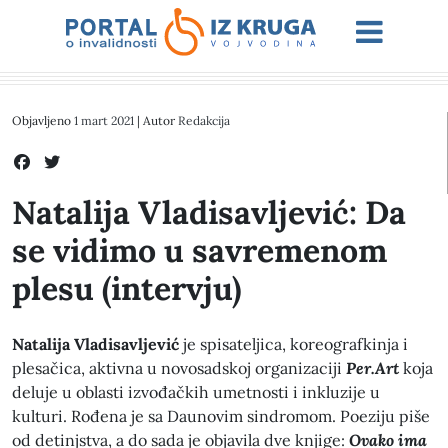
Objavljeno
1 mart 2021
| Autor
Redakcija
Natalija Vladisavljević: Da
se vidimo u savremenom
plesu (intervju)
Natalija Vladisavljević
je spisateljica, koreografkinja i
plesačica, aktivna u novosadskoj organizaciji
Per.Art
koja
deluje u oblasti izvođačkih umetnosti i inkluzije u
kulturi. Rođena je sa Daunovim sindromom. Poeziju piše
od detinjstva, a do sada je objavila dve knjige:
Ovako ima