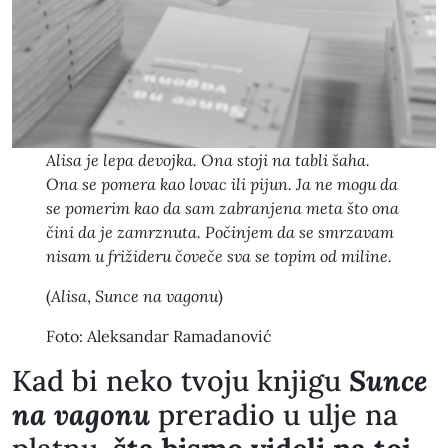
Alisa je lepa devojka. Ona stoji na tabli šaha.
Ona se pomera kao lovac ili pijun. Ja ne mogu da
se pomerim kao da sam zabranjena meta što ona
čini da je zamrznuta. Počinjem da se smrzavam
nisam u frižideru čoveče sva se topim od miline.
(
Alisa
,
Sunce na vagonu
)
Foto: Aleksandar Ramadanović
​Kad bi neko tvoju knjigu
Sunce
na vagonu
preradio u ulje na