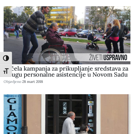
Toggle High Contrast
Počela kampanja za prikupljanje sredstava za
Toggle Font size
uslugu personalne asistencije u Novom Sadu
Objavljeno
28 mart 2018