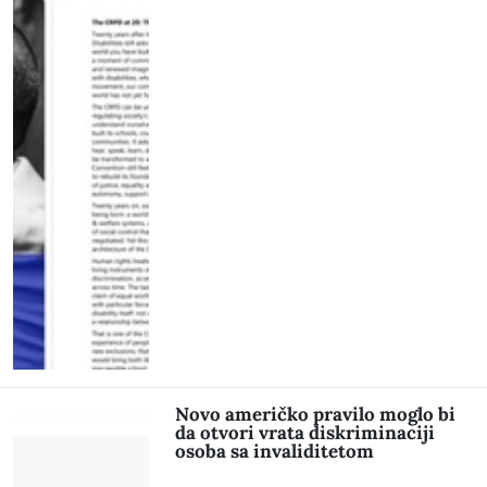
Novo američko pravilo moglo bi
da otvori vrata diskriminaciji
osoba sa invaliditetom