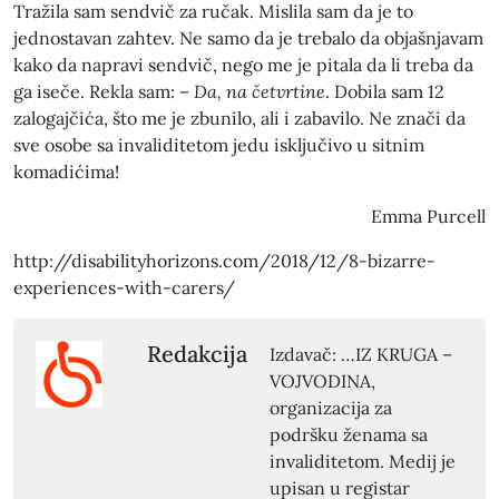
Tražila sam sendvič za ručak. Mislila sam da je to
jednostavan zahtev. Ne samo da je trebalo da objašnjavam
kako da napravi sendvič, nego me je pitala da li treba da
ga iseče. Rekla sam: –
Da, na četvrtine
. Dobila sam 12
zalogajčića, što me je zbunilo, ali i zabavilo. Ne znači da
sve osobe sa invaliditetom jedu isključivo u sitnim
komadićima!
Emma Purcell
http://disabilityhorizons.com/2018/12/8-bizarre-
experiences-with-carers/
Redakcija
Izdavač: …IZ KRUGA –
VOJVODINA,
organizacija za
podršku ženama sa
invaliditetom. Medij je
upisan u registar