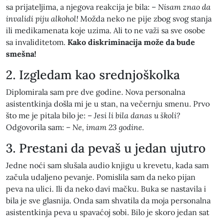
sa prijateljima, a njegova reakcija je bila: –
Nisam znao da
invalidi piju alkohol!
Možda neko ne pije zbog svog stanja
ili medikamenata koje uzima. Ali to ne važi sa sve osobe
sa invaliditetom.
Kako diskriminacija može da bude
smešna!
2. Izgledam kao srednjoškolka
Diplomirala sam pre dve godine. Nova personalna
asistentkinja došla mi je u stan, na večernju smenu. Prvo
što me je pitala bilo je: –
Jesi li bila danas u školi?
Odgovorila sam: –
Ne, imam 23 godine.
3. Prestani da pevaš u jedan ujutro
Jedne noći sam slušala audio knjigu u krevetu, kada sam
začula udaljeno pevanje. Pomislila sam da neko pijan
peva na ulici. Ili da neko davi mačku. Buka se nastavila i
bila je sve glasnija. Onda sam shvatila da moja personalna
asistentkinja peva u spavaćoj sobi. Bilo je skoro jedan sat