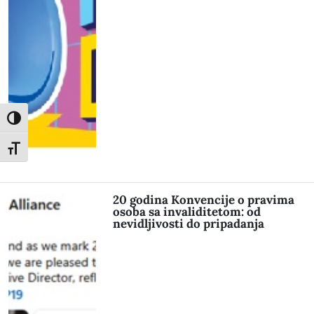
Toggle High Contrast
Toggle Font size
20 godina Konvencije o pravima
osoba sa invaliditetom: od
nevidljivosti do pripadanja