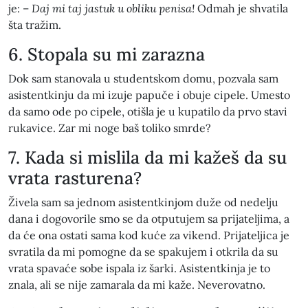
je: –
Daj mi taj jastuk u obliku penisa!
Odmah je shvatila
šta tražim.
6. Stopala su mi zarazna
Dok sam stanovala u studentskom domu, pozvala sam
asistentkinju da mi izuje papuče i obuje cipele. Umesto
da samo ode po cipele, otišla je u kupatilo da prvo stavi
rukavice. Zar mi noge baš toliko smrde?
7. Kada si mislila da mi kažeš da su
vrata rasturena?
Živela sam sa jednom asistentkinjom duže od nedelju
dana i dogovorile smo se da otputujem sa prijateljima, a
da će ona ostati sama kod kuće za vikend. Prijateljica je
svratila da mi pomogne da se spakujem i otkrila da su
vrata spavaće sobe ispala iz šarki. Asistentkinja je to
znala, ali se nije zamarala da mi kaže. Neverovatno.