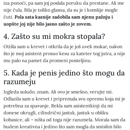
iza ponoći, pa sam joj poslala poruku da prestane. Ali me
nije čula. Bila je toliko glasna, da su je i komšije mogle
čuti.
Pola sata kasnije zadobila sam njenu pažnju i
uopšte joj nije bilo jasno zašto je zovem.
4. Zašto su mi mokra stopala?
Otišla sam u krevet i otkrila da je još uvek mokar, nakon
što je moj asistent prosuo kesu za kateter tog jutra, a nije
mu palo na pamet da promeni posteljinu.
5. Kada je penis jedino što mogu da
razumeju
Izgleda suludo, znam. Ali ovo je smešno, verujte mi.
Odlazila sam u krevet i pripremala svu opremu koja mi je
potrebna za spavanje. Rekla sam asistentkinji da mi
donese okrugli, cilindrični jastuk, jastuk u obliku
kobasice, ali – ništa od toga nije razumela. Morala sam da
budem kreativna i jedino što sam mogla da smislim bilo