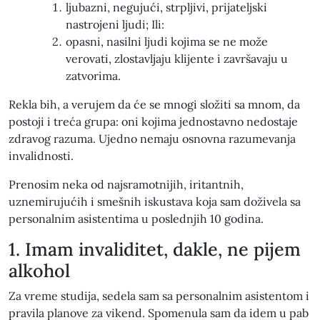
ljubazni, negujući, strpljivi, prijateljski
nastrojeni ljudi; Ili:
opasni, nasilni ljudi kojima se ne može
verovati, zlostavljaju klijente i završavaju u
zatvorima.
Rekla bih, a verujem da će se mnogi složiti sa mnom, da
postoji i treća grupa: oni kojima jednostavno nedostaje
zdravog razuma. Ujedno nemaju osnovna razumevanja
invalidnosti.
Prenosim neka od najsramotnijih, iritantnih,
uznemirujućih i smešnih iskustava koja sam doživela sa
personalnim asistentima u poslednjih 10 godina.
1. Imam invaliditet, dakle, ne pijem
alkohol
Za vreme studija, sedela sam sa personalnim asistentom i
pravila planove za vikend. Spomenula sam da idem u pab