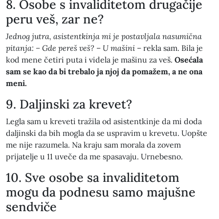
8. Osobe s invaliditetom drugačije
peru veš, zar ne?
Jednog jutra, asistentkinja mi je postavljala nasumična
pitanja: – Gde pereš veš?
–
U mašini
– rekla sam. Bila je
kod mene četiri puta i videla je mašinu za veš.
Osećala
sam se kao da bi trebalo ja njoj da pomažem, a ne ona
meni.
9. Daljinski za krevet?
Legla sam u kreveti tražila od asistentkinje da mi doda
daljinski da bih mogla da se uspravim u krevetu. Uopšte
me nije razumela. Na kraju sam morala da zovem
prijatelje u 11 uveče da me spasavaju. Urnebesno.
10. Sve osobe sa invaliditetom
mogu da podnesu samo majušne
sendviče