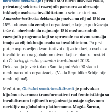
berlinske deklaracije
i preko 800 novih obaveza vlada,
privatnog sektora i razvojnih partnera za ubrzanje
inkluzije osoba sa invaliditetom
u svim sektorima.
Amansko-berlinska deklaracija
poziva na cilj od 15% za
15
%, odnosno
da zemlje
i organizacije koje je podržavaju
teže da
obezbede da najmanje 15% međunarodnih
razvojnih programa koji se sprovode na nivou zemalja
imaju za cilj inkluziju osoba sa invaliditetom
. Po prvi
put je uspostavljen kvantitativni cilj za inkluziju osoba sa
invaliditetom na globalnom nivou koji se planira postići
do
Četvrtog globalnog samita invalidnosti
2028.
Deklaraciju je već tokom Samita podržalo 90 vlada i
međunarodnih organizacija (Vlada Republike Srbije nije
među njima!).
Međutim,
Globalni samit invalidinosti
je podvukao
ključnu stvarnost: transformativni rad feministkinja sa
invaliditetom i njihovih organizacija ostaje uglavnom
nevidljiv na globalnim platformama
.
Magda Šarota
,