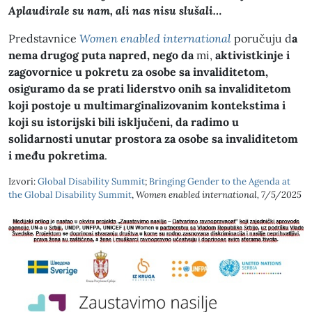
Aplaudirale su nam, ali nas nisu slušali…
Predstavnice
Women enabled international
poručuju d
a
nema drugog puta napred, nego da
mi,
aktivistkinje i
zagovornice u pokretu za osobe sa invaliditetom,
osiguramo da se prati liderstvo onih sa invaliditetom
koji postoje u multimarginalizovanim kontekstima i
koji su istorijski bili isključeni, da radimo u
solidarnosti unutar prostora za osobe sa invaliditetom
i među pokretima
.
Izvori:
Global Disability Summit
;
Bringing Gender to the Agenda at
the Global Disability Summit
,
Women enabled international, 7/5/2025