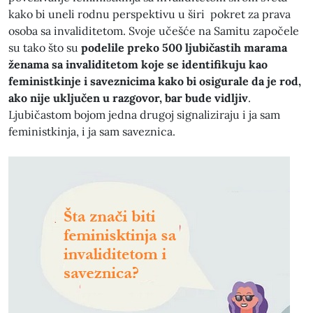
kako bi uneli rodnu perspektivu u širi pokret za prava
osoba sa invaliditetom. Svoje učešće na Samitu započele
su tako što su
podelile preko 500 ljubičastih marama
ženama sa invaliditetom koje se identifikuju kao
feministkinje i saveznicima kako bi osigurale da je rod,
ako nije uključen u razgovor, bar bude vidljiv
.
Ljubičastom bojom jedna drugoj signaliziraju i ja sam
feministkinja, i ja sam saveznica.