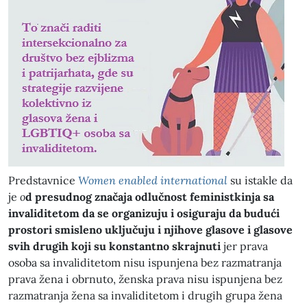
Predstavnice
Women enabled international
su istakle da
je
o
d presudnog značaja odlučnost feministkinja sa
invaliditetom da se organizuju i osiguraju da budući
prostori smisleno uključuju i njihove glasove i glasove
svih drugih koji su konstantno skrajnuti
jer prava
osoba sa invaliditetom nisu ispunjena bez razmatranja
prava žena i obrnuto, ženska prava nisu ispunjena bez
razmatranja žena sa invaliditetom i drugih grupa žena