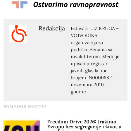
Redakcija
Izdavač: …IZ KRUGA –
VOJVODINA,
organizacija za
podršku ženama sa
invaliditetom. Medij je
upisan u registar
javnih glasila pod
brojem IN000088 4.
novembra 2010.
godine.
POSLEDNJI POSTOVI
Freedom Drive 2026: tražimo
Evropu bez segregacije i život u