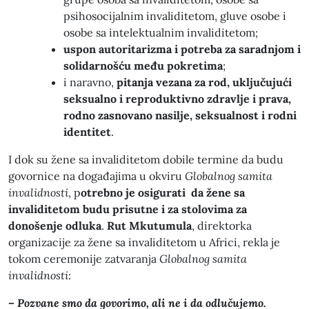
psihosocijalnim invaliditetom, gluve osobe i
osobe sa intelektualnim invaliditetom;
uspon autoritarizma i potreba za saradnjom i
solidarnošću među pokretima
;
i naravno,
pitanja vezana za rod, uključujući
seksualno i reproduktivno zdravlje i prava,
rodno zasnovano nasilje, seksualnost i rodni
identitet
.
I dok su žene sa invaliditetom dobile termine da budu
govornice na događajima u okviru
Globalnog samita
invalidnosti
, p
otrebno je osigurati da žene sa
invaliditetom budu prisutne i za stolovima za
donošenje odluka
.
Rut Mkutumula
, direktorka
organizacije za žene sa invaliditetom u Africi, rekla je
tokom ceremonije zatvaranja
Globalnog samita
invalidnosti
:
– Pozvane smo da govorimo, ali ne i da odlučujemo.