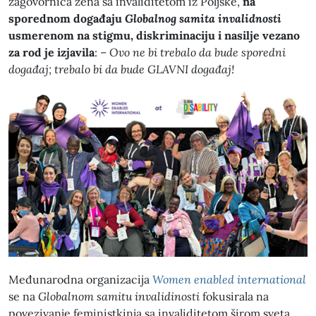
zagovornica žena sa invaliditetom iz Poljske,
na
sporednom događaju
Globalnog samita invalidnosti
usmerenom na stigmu, diskriminaciju i nasilje vezano
za rod je izjavila
: –
Ovo ne bi trebalo da bude sporedni
događaj; trebalo bi da bude GLAVNI događaj!
Međunarodna organizacija
Women enabled international
se na
Globalnom samitu invalidinosti
fokusirala na
povezivanje feministkinja sa invaliditetom širom sveta