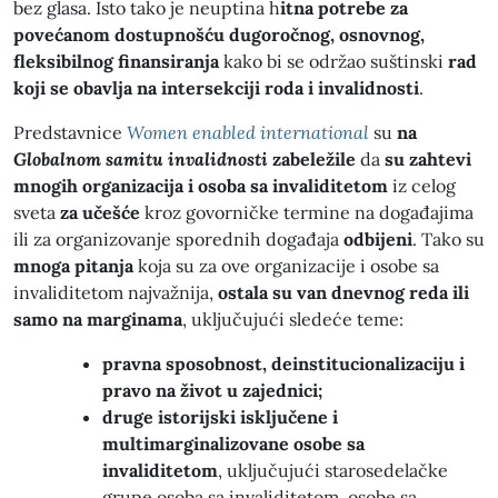
bez glasa. Isto tako je neuptina h
itna potrebe za
povećanom dostupnošću dugoročnog, osnovnog,
fleksibilnog finansiranja
kako bi se održao suštinski
rad
koji se obavlja na intersekciji roda i invalidnosti
.
Predstavnice
Women enabled international
su
na
Globalnom samitu invalidnosti
zabeležile
da
su zahtevi
mnogih organizacija i osoba sa invaliditetom
iz celog
sveta
za učešće
kroz govorničke termine na događajima
ili za organizovanje sporednih događaja
odbijeni
. Tako su
mnoga pitanja
koja su za ove organizacije i osobe sa
invaliditetom najvažnija,
ostala su van dnevnog reda ili
samo na marginama
, uključujući sledeće teme:
pravna sposobnost, deinstitucionalizaciju i
pravo na život u zajednici;
druge istorijski isključene i
multimarginalizovane osobe sa
invaliditetom
, uključujući starosedelačke
grupe osoba sa invaliditetom, osobe sa