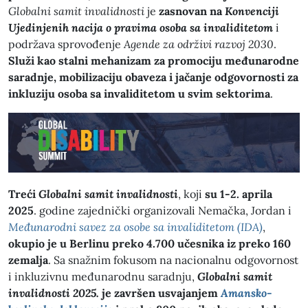
Globalni samit invalidnosti
je
zasnovan na
Konvenciji
Ujedinjenih nacija o pravima osoba sa invaliditetom
i
podržava sprovođenje
Agende za održivi razvoj 2030
.
Služi kao stalni mehanizam za promociju međunarodne
saradnje, mobilizaciju obaveza i jačanje odgovornosti za
inkluziju osoba sa invaliditetom u svim sektorima
.
Treći
Globalni samit invalidnosti
, koji
su 1-2. aprila
2025
. godine zajednički organizovali Nemačka, Jordan i
Međunarodni savez za osobe sa invaliditetom (IDA)
,
okupio je u Berlinu preko 4.700 učesnika iz preko 160
zemalja
. Sa snažnim fokusom na nacionalnu odgovornost
i inkluzivnu međunarodnu saradnju,
Globalni samit
invalidnosti 2025.
je završen usvajanjem
Amansko-