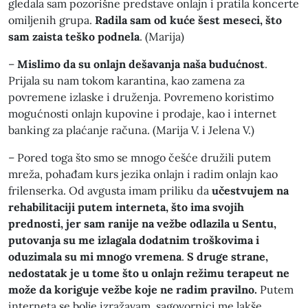
gledala sam pozorišne predstave onlajn i pratila koncerte
omiljenih grupa.
Radila sam od kuće šest meseci, što
sam zaista teško podnela
. (Marija)
–
Mislimo da su onlajn dešavanja naša budućnost
.
Prijala su nam tokom karantina, kao zamena za
povremene izlaske i druženja. Povremeno koristimo
mogućnosti onlajn kupovine i prodaje, kao i internet
banking za plaćanje računa. (Marija V. i Jelena V.)
– Pored toga što smo se mnogo češće družili putem
mreža, pohađam kurs jezika onlajn i radim onlajn kao
frilenserka. Od avgusta imam priliku da
učestvujem na
rehabilitaciji putem interneta, što ima svojih
prednosti, jer sam ranije na vežbe odlazila u Sentu,
putovanja su me izlagala dodatnim troškovima i
oduzimala su mi mnogo vremena
.
S druge strane,
nedostatak je u tome što u onlajn režimu terapeut ne
može da koriguje vežbe koje ne radim pravilno.
Putem
interneta se bolje izražavam, sagovornici me lakše