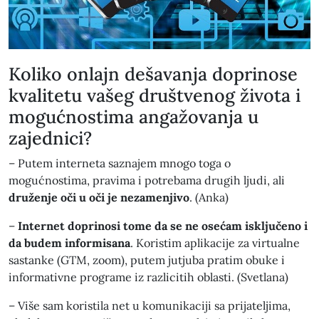
Koliko onlajn dešavanja doprinose
kvalitetu vašeg društvenog života i
mogućnostima angažovanja u
zajednici?
– Putem interneta saznajem mnogo toga o
mogućnostima, pravima i potrebama drugih ljudi, ali
druženje oči u oči je nezamenjivo
. (Anka)
–
Internet doprinosi tome da se ne osećam isključeno i
da budem informisana
. Koristim aplikacije za virtualne
sastanke (GTM, zoom), putem jutjuba pratim obuke i
informativne programe iz razlicitih oblasti. (Svetlana)
– Više sam koristila net u komunikaciji sa prijateljima,