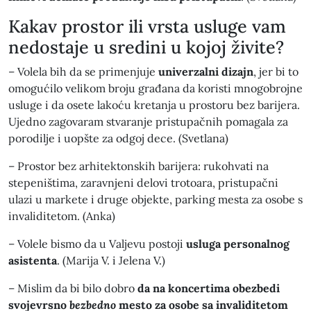
Kakav prostor ili vrsta usluge vam
nedostaje u sredini u kojoj živite?
– Volela bih da se primenjuje
univerzalni dizajn
, jer bi to
omogućilo velikom broju građana da koristi mnogobrojne
usluge i da osete lakoću kretanja u prostoru bez barijera.
Ujedno zagovaram stvaranje pristupačnih pomagala za
porodilje i uopšte za odgoj dece. (Svetlana)
– Prostor bez arhitektonskih barijera: rukohvati na
stepeništima, zaravnjeni delovi trotoara, pristupačni
ulazi u markete i druge objekte, parking mesta za osobe s
invaliditetom. (Anka)
– Volele bismo da u Valjevu postoji
usluga personalnog
asistenta
. (Marija V. i Jelena V.)
– Mislim da bi bilo dobro
da na koncertima obezbedi
svojevrsno
bezbedno
mesto za osobe sa invaliditetom