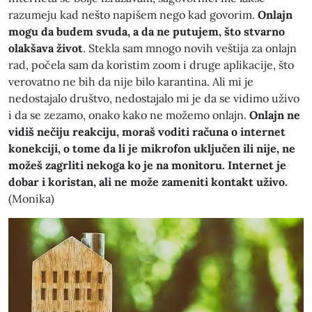
razumeju kad nešto napišem nego kad govorim.
Onlajn
mogu da budem svuda, a da ne putujem, što stvarno
olakšava život
. Stekla sam mnogo novih veštija za onlajn
rad, počela sam da koristim zoom i druge aplikacije, što
verovatno ne bih da nije bilo karantina. Ali mi je
nedostajalo društvo, nedostajalo mi je da se vidimo uživo
i da se zezamo, onako kako ne možemo onlajn.
Onlajn ne
vidiš nečiju reakciju, moraš voditi računa o internet
konekciji, o tome da li je mikrofon uključen ili nije, ne
možeš zagrliti nekoga ko je na monitoru. Internet je
dobar i koristan, ali ne može zameniti kontakt uživo.
(Monika)