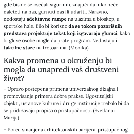
gde bismo se osećali sigurnim, znajući da niko neće
naleteti na nas, gurnuti nas ili udariti. Naravno,
nedostaju
adektavne rampe
na ulazima u bioskop, u
sportske hale. Bilo bi korisno
da se tokom pozorišnih
predstava projektuje tekst koji izgovaraju glumci
, kako
bi gluve osobe mogle da prate program. Nedostaju i
taktilne staze
na trotoarima. (Monika)
Kakva promena u okruženju bi
mogla da unapredi vaš društveni
život?
– Upravo postepena primena univerzalnog dizajna i
promovisanje primera dobre prakse. Ugostiteljski
objekti, ustanove kulture i druge institucije trebalo bi da
se pridržavaju propisa o pristupačnosti. (Svetlana i
Marija)
– Pored smanjena arhitektonskih barijera, pristupačnog