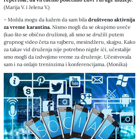
(Marija V. i Jelena V.)
– Možda mogu da kažem da sam bila
društveno aktivnija
za vreme karantina.
Nismo mogli da se okupimo uveče
(kao što se obično družimo), ali smo se
družili
putem
grupnog video četa na vajberu, mesindžeru, skajpu. Kako
za takav vid druženja nije potrebno nigde ići, učestalije
smo mogli da izdvojimo vreme za druženje. Učestvovala
sam i na onlajn treninzima i konferencijama. (Monika)