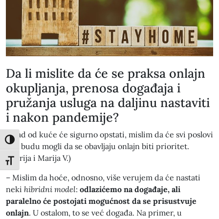
Da li mislite da će se praksa onlajn
okupljanja, prenosa događaja i
pružanja usluga na daljinu nastaviti
i nakon pandemije?
– Rad od kuće će sigurno opstati, mislim da će svi poslovi
Toggle High Contrast
koji budu mogli da se obavljaju onlajn biti prioritet.
(Marija i Marija V.)
Toggle Font size
– Mislim da hoće, odnosno, više verujem da će nastati
neki
hibridni model
:
odlazićemo na događaje, ali
paralelno će postojati mogućnost da se prisustvuje
onlajn
. U ostalom, to se već događa. Na primer, u