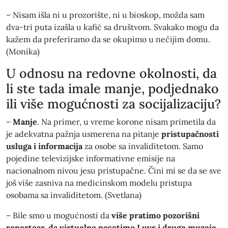
– Nisam išla ni u prozorište, ni u bioskop, možda sam
dva-tri puta izašla u kafić sa društvom. Svakako mogu da
kažem da preferiramo da se okupimo u nečijim domu.
(Monika)
U odnosu na redovne okolnosti, da
li ste tada imale manje, podjednako
ili više mogućnosti za socijalizaciju?
–
Manje
. Na primer, u vreme korone nisam primetila da
je adekvatna pažnja usmerena na pitanje
pristupačnosti
usluga i informacija
za osobe sa invaliditetom. Samo
pojedine televizijske informativne emisije na
nacionalnom nivou jesu pristupačne. Čini mi se da se sve
još više zasniva na medicinskom modelu pristupa
osobama sa invaliditetom. (Svetlana)
– Bile smo u mogućnosti da
više pratimo pozorišni
repertoar, da virtuelno posetimo Luvr i druge muzeje
.