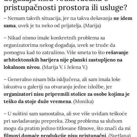
pristupačnosti prostora ili usluge?
– Nemam takvih situacija, jer na takva dešavanja
ne idem
sama
, uvek je tu neko od prijatelja. (Marija)
– Nikad nismo imale konkretnih problema sa
organizatorima nekog događaja, uvek se trude da
pomognu kad to zatražimo. Više smeta to što
rešavanje
arhitektonskih barijera nije planski zastupljeno na
lokalnom nivou
. (Marija V. i Jelena V.)
– Generalno nisam bila isključena, ali sam imala loše
iskustva u galeriji na otvaranju jedne izložbe, jer
organizatori nisu pripremili stolice za osobe kojima je
teško da stoje duže vremena
. (Monika)
– U suštini sam samostalna, ali sve više uviđam teškoće
pri savladavanju prepreka. Zbog problema sa sluhom
mogu da pratim jedino titlovane filmove, što znači da mi
filmovi domaće produkcije nisu pristupačni
. (Svetlana)