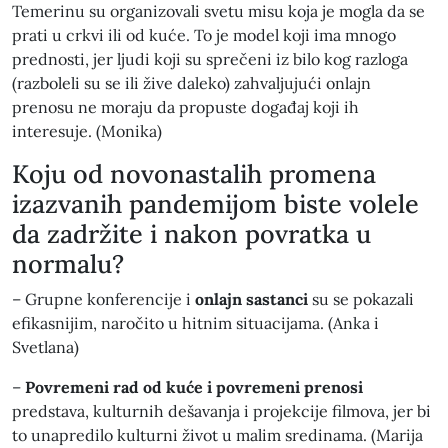
Temerinu su organizovali svetu misu koja je mogla da se
prati u crkvi ili od kuće. To je model koji ima mnogo
prednosti, jer ljudi koji su sprečeni iz bilo kog razloga
(razboleli su se ili žive daleko) zahvaljujući onlajn
prenosu ne moraju da propuste događaj koji ih
interesuje. (Monika)
Koju od novonastalih promena
izazvanih pandemijom biste volele
da zadržite i nakon povratka u
normalu?
– Grupne konferencije i
onlajn sastanci
su se pokazali
efikasnijim, naročito u hitnim situacijama. (Anka i
Svetlana)
–
Povremeni rad od kuće i povremeni prenosi
predstava, kulturnih dešavanja i projekcije filmova, jer bi
to unapredilo kulturni život u malim sredinama. (Marija