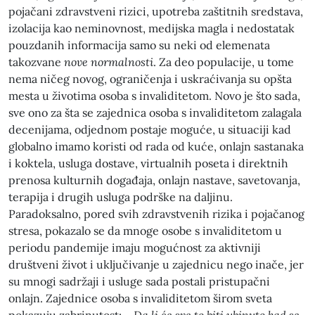
pojačani zdravstveni rizici, upotreba zaštitnih sredstava,
izolacija kao neminovnost, medijska magla i nedostatak
pouzdanih informacija samo su neki od elemenata
takozvane
nove normalnosti
. Za deo populacije, u tome
nema ničeg novog, ograničenja i uskraćivanja su opšta
mesta u životima osoba s invaliditetom. Novo je što sada,
sve ono za šta se zajednica osoba s invaliditetom zalagala
decenijama, odjednom postaje moguće, u situaciji kad
globalno imamo koristi od rada od kuće, onlajn sastanaka
i koktela, usluga dostave, virtualnih poseta i direktnih
prenosa kulturnih događaja, onlajn nastave, savetovanja,
terapija i drugih usluga podrške na daljinu.
Paradoksalno, pored svih zdravstvenih rizika i pojačanog
stresa, pokazalo se da mnoge osobe s invaliditetom u
periodu pandemije imaju mogućnost za aktivniji
društveni život i uključivanje u zajednicu nego inače, jer
su mnogi sadržaji i usluge sada postali pristupačni
onlajn. Zajednice osoba s invaliditetom širom sveta