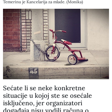
Temerinu je Kancelarija za mlade. (Monika)
Sećate li se neke konkretne
situacije u kojoj ste se osećale
isključeno, jer organizatori
događaja nisu vodili računa o