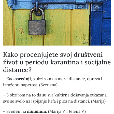
Kako procenjujete svoj društveni
život u periodu karantina i socijalne
distance?
– Kao
osrednji
, s obzirom na mere distance, opreza i
izraženu napetost. (Svetlana)
– S obzirom na to da su sva kultirna dešavanja otkazana,
sve se svelo na ispijanje kafa i pića na distanci. (Marija)
– Sveden na
minimum
. (Marija V. i Jelena V.)