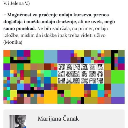
V. i Jelena V.)
–
Mogućnost za praćenje onlajn kurseva, prenos
događaja i možda onlajn druženje, ali ne uvek, nego
samo ponekad
. Ne bih zadržala, na primer, onlajn
izložbe, mislim da izložbe ipak treba videti uživo.
(Monika)
Marijana Čanak