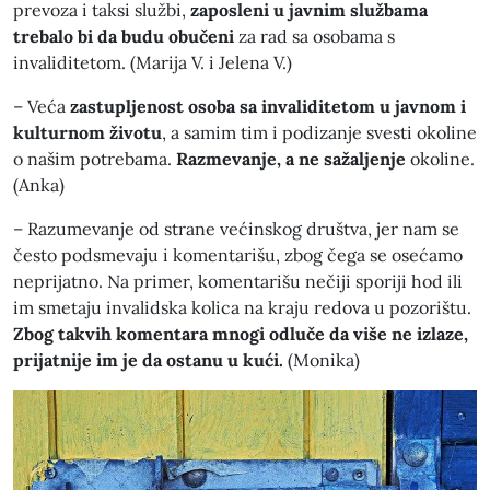
prevoza i taksi službi,
zaposleni u javnim službama
trebalo bi da budu obučeni
za rad sa osobama s
invaliditetom. (Marija V. i Jelena V.)
– Veća
zastupljenost osoba sa invaliditetom u javnom i
kulturnom životu
, a samim tim i podizanje svesti okoline
o našim potrebama.
Razmevanje, a ne sažaljenje
okoline.
(Anka)
– Razumevanje od strane većinskog društva, jer nam se
često podsmevaju i komentarišu, zbog čega se osećamo
neprijatno. Na primer, komentarišu nečiji sporiji hod ili
im smetaju invalidska kolica na kraju redova u pozorištu.
Zbog takvih komentara mnogi odluče da više ne izlaze,
prijatnije im je da ostanu u kući.
(Monika)