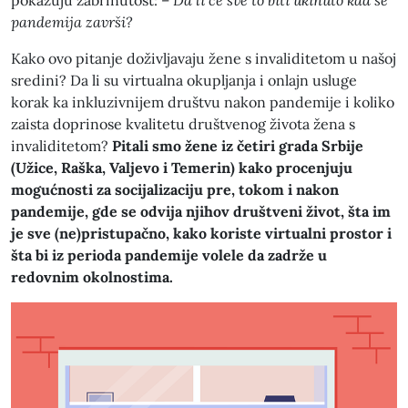
pokazuju zabrinutost: –
Da li će sve to biti ukinuto kad se
pandemija završi?
Kako ovo pitanje doživljavaju žene s invaliditetom u našoj
sredini? Da li su virtualna okupljanja i onlajn usluge
korak ka inkluzivnijem društvu nakon pandemije i koliko
zaista doprinose kvalitetu društvenog života žena s
invaliditetom?
Pitali smo žene iz četiri grada Srbije
(Užice, Raška, Valjevo i Temerin) kako procenjuju
mogućnosti za socijalizaciju pre, tokom i nakon
pandemije, gde se odvija njihov društveni život, šta im
je sve (ne)pristupačno, kako koriste virtualni prostor i
šta bi iz perioda pandemije volele da zadrže u
redovnim okolnostima.