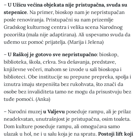
–
U Užicu većina objekata nije pristupačna,
svuda su
stepenice
. Na primer, bioskop nam je nepristupačan
posle renoviranja. Pristupačni su nam prizemlje
Gradskog kulturnog centra i velika scena Narodnog
pozorišta (mala nije adaptirana). Ali uspevamo svuda da
uđemo uz pomoć prijatelja. (Marija i Jelena)
–
U Raškoj je gotovo sve nepristupačno
: bioskop,
biblioteka, škola, crkva. Sva dešavanja, predstave,
književne večeri, mahom se izvode u sali bioskopa i
biblioteci. Obe institucije su prepune prepreka, spolja i
iznutra imaju stepeništa bez rukohvata, što znači da
osobe bez invaliditeta tamo ne mogu da prisustvuju bez
tuđe pomoći. (Anka)
– Narodni muzej
u Valjevu
poseduje rampu, ali je prilaz
neadekvatan, unutrašnjost je pristupačna, osim toaleta.
Dom kulture poseduje rampu, ali omogućava samo
ulazak u hol, ne i u salu koja je na spratu.
Postoji lift koji