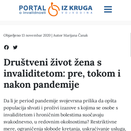
Objavljeno
13 novembar 2020
| Autor
Marijana Čanak
Društveni život žena s
invaliditetom: pre, tokom i
nakon pandemije
Da li je period pandemije svojevrsna prilika da opšta
populacija shvati i proživi izazove s kojima se osobe s
invaliditetom i hroničnim bolestima suočavaju
svakodnevno, u redovnim okolnostima? Restriktivne
mere, ograničenja slobode kretanja, uskraćivanje usluga,