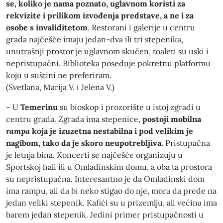
se, koliko je nama poznato, uglavnom koristi za
rekvizite i prilikom izvođenja predstave, a ne i za
osobe s invaliditetom
. Restorani i galerije u centru
grada najčešće imaju jedan-dva ili tri stepenika,
unutrašnji prostor je uglavnom skučen, toaleti su uski i
nepristupačni. Biblioteka poseduje pokretnu platformu
koju u suštini ne preferiram.
(Svetlana, Marija V. i Jelena V.)
– U
Temerinu
su bioskop i prozorište u istoj zgradi u
centru grada. Zgrada ima stepenice,
postoji mobilna
rampa
koja je izuzetna nestabilna i pod velikim je
nagibom, tako da je skoro neupotrebljiva.
Pristupačna
je letnja bina. Koncerti se najčešće organizuju u
Sportskoj hali ili u Omladinskim domu, a oba ta prostora
su nepristupačna. Interesantno je da Omladinski dom
ima rampu, ali da bi neko stigao do nje, mora da pređe na
jedan veliki stepenik. Kafići su u prizemlju, ali većina ima
barem jedan stepenik. Jedini primer pristupačnosti u