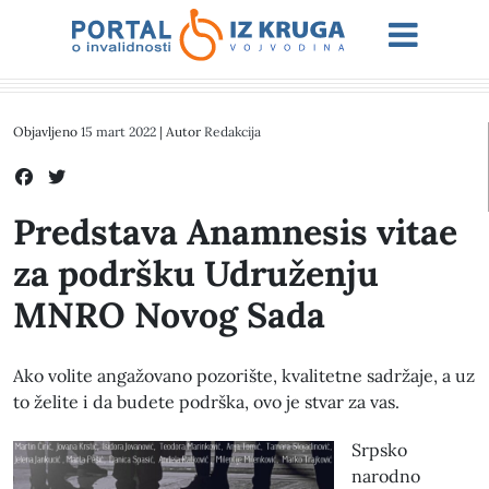
Objavljeno
15 mart 2022
| Autor
Redakcija
Predstava Anamnesis vitae
za podršku Udruženju
MNRO Novog Sada
Ako volite angažovano pozorište, kvalitetne sadržaje, a uz
to želite i da budete podrška, ovo je stvar za vas.
Srpsko
narodno