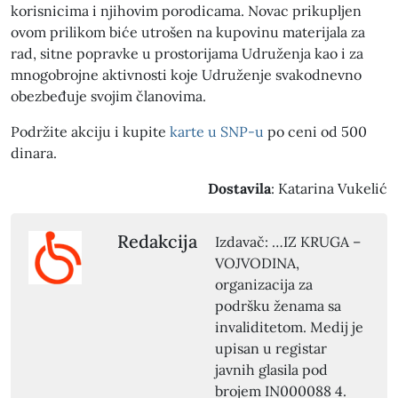
korisnicima i njihovim porodicama. Novac prikupljen
ovom prilikom biće utrošen na kupovinu materijala za
rad, sitne popravke u prostorijama Udruženja kao i za
mnogobrojne aktivnosti koje Udruženje svakodnevno
obezbeđuje svojim članovima.
Podržite akciju i kupite
karte u SNP-u
po ceni od 500
dinara.
Dostavila
: Katarina Vukelić
Redakcija
Izdavač: …IZ KRUGA –
VOJVODINA,
organizacija za
podršku ženama sa
invaliditetom. Medij je
upisan u registar
javnih glasila pod
brojem IN000088 4.