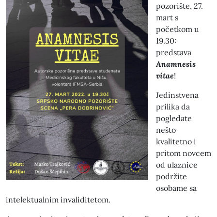
pozorište, 27.
mart s
početkom u
19.30:
predstava
Anamnesis
vitae
!
Jedinstvena
prilika da
pogledate
nešto
kvalitetno i
pritom novcem
od ulaznice
podržite
osobame sa
intelektualnim invaliditetom.