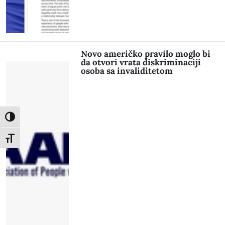
Novo američko pravilo moglo bi
da otvori vrata diskriminaciji
osoba sa invaliditetom
Toggle High Contrast
Toggle Font size