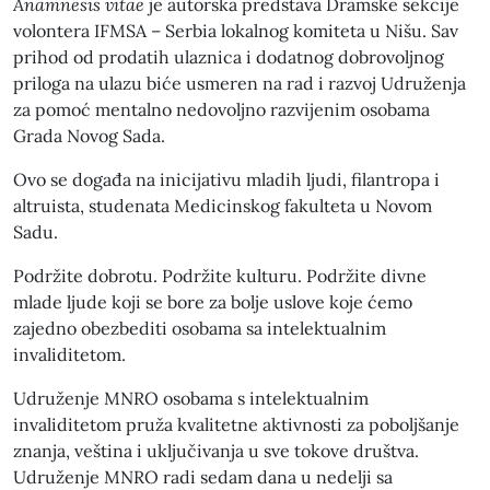
Anamnesis vitae
je autorska predstava Dramske sekcije
volontera IFMSA – Serbia lokalnog komiteta u Nišu. Sav
prihod od prodatih ulaznica i dodatnog dobrovoljnog
priloga na ulazu biće usmeren na rad i razvoj Udruženja
za pomoć mentalno nedovoljno razvijenim osobama
Grada Novog Sada.
Ovo se događa na inicijativu mladih ljudi, filantropa i
altruista, studenata Medicinskog fakulteta u Novom
Sadu.
Podržite dobrotu. Podržite kulturu. Podržite divne
mlade ljude koji se bore za bolje uslove koje ćemo
zajedno obezbediti osobama sa intelektualnim
invaliditetom.
Udruženje MNRO osobama s intelektualnim
invaliditetom pruža kvalitetne aktivnosti za poboljšanje
znanja, veština i uključivanja u sve tokove društva.
Udruženje MNRO radi sedam dana u nedelji sa