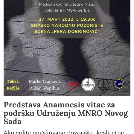
Predstava Anamnesis vitae za
podršku Udruženju MNRO Novog
Sada
Ako volite angažovano pozorište, kvalitetne