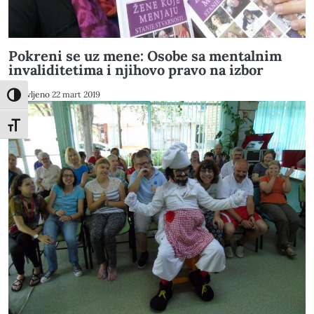
Pokreni se uz mene: Osobe sa mentalnim
invaliditetima i njihovo pravo na izbor
Objavljeno
22 mart 2019
Toggle High Contrast
Toggle Font size