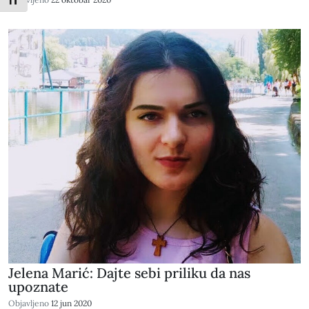
Toggle Font size
Jelena Marić: Dajte sebi priliku da nas
upoznate
Objavljeno
12 jun 2020