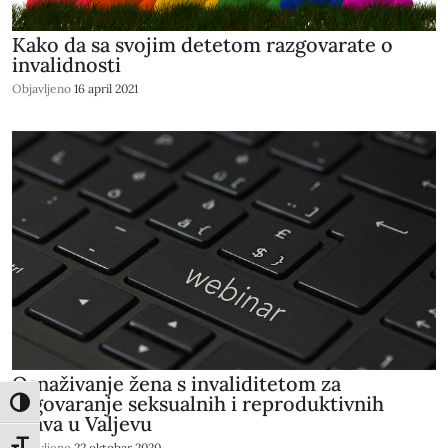
Kako da sa svojim detetom razgovarate o
invalidnosti
Objavljeno
16 april 2021
Osnaživanje žena s invaliditetom za
zagovaranje seksualnih i reproduktivnih
Toggle High Contrast
prava u Valjevu
Objavljeno
22 oktobar 2020