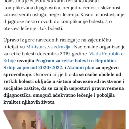
bolestima je zajednička karakteristika kasna i
komplikovana dijagnostika, neujednačenost i složenost
zdravstvenih usluga, nege i lečenja. Kasno uspostavljanje
dijagnoze često dovodi do komplikacije bolesti, što
otežava lečenje i tok bolesti.
Upravo iz gore navedenih razloga je na zajedničku
inicijativu
Ministarstva zdravlja
i Nacionalne organizacije
za retke bolesti decembra 2019. godine
Vlada Republike
Srbije
usvojila
Program za retke bolesti u Republici
Srbiji za period 2020-2022
. i
Akcioni plan
za njegovo
sprovođenje
. Osnovni cilj je bio
da se osobe obolele od
retkih bolesti uključe u sistem obavezne zdravstvene i
socijalne zaštite, da se za njih uspostavi pravovremena
dijagnostika, omogući adekvatno lečenje i poboljša
kvalitet njihovih života
.