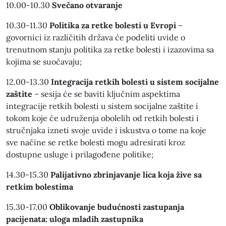
10.00-10.30
Svečano otvaranje
10.30-11.30
Politika za retke bolesti u Evropi
–
govornici iz različitih država će podeliti uvide o
trenutnom stanju politika za retke bolesti i izazovima sa
kojima se suočavaju;
12.00-13.30
Integracija retkih bolesti u sistem socijalne
zaštite
– sesija će se baviti ključnim aspektima
integracije retkih bolesti u sistem socijalne zaštite i
tokom koje će udruženja obolelih od retkih bolesti i
stručnjaka izneti svoje uvide i iskustva o tome na koje
sve načine se retke bolesti mogu adresirati kroz
dostupne usluge i prilagođene politike;
14.30-15.30
Palijativno zbrinjavanje lica koja žive sa
retkim bolestima
15.30-17.00
Oblikovanje budućnosti zastupanja
pacijenata: uloga mladih zastupnika