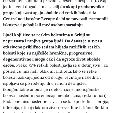
obezbeđen simultani prevod. Učešće je besplatno. Ovaj
jedinstveni događaj ima za
cilj da okupi predstavnike
grupa koje zastupaju obolele od retkih bolesti iz
Centralne i Istočne Evrope da bi se povezali, razmenili
iskustva i poboljšali međusobnu saradnju
.
Ljudi koji žive sa retkim bolestima u Srbiji su
nepriznata i ranjiva grupa ljudi
.
Do danas je u svetu
otkriveno približno sedam hiljada različitih retkih
bolesti koje su najčešće hronične, progresivne,
degenerativne i mogu čak i da ugroze život obolele
osobe
. Preko 75% retkih bolesti javlja se u detinjstvu i za
posledicu ima neki oblik invaliditeta. Iako se retke
bolesti razlikuju jedna od druge, većina je nasledna i
ispoljava se po rođenju ili u ranom detinjstvu
(kongenitalne anomalije i deformacije, monogenske
bolesti, nasledni poremećaji metabolizma, retki tumori).
Kada one nisu nasledne, javljaju se kao posledica alergija,
infekcija, uticaja faktora životne sredine i slično. Retkim