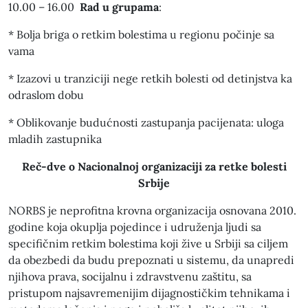
10.00 – 16.00
Rad u grupama
:
* Bolja briga o retkim bolestima u regionu počinje sa
vama
* Izazovi u tranziciji nege retkih bolesti od detinjstva ka
odraslom dobu
* Oblikovanje budućnosti zastupanja pacijenata: uloga
mladih zastupnika
Reč-dve o Nacionalnoj organizaciji za retke bolesti
Srbije
NORBS je neprofitna krovna organizacija osnovana 2010.
godine koja okuplja pojedince i udruženja ljudi sa
specifičnim retkim bolestima koji žive u Srbiji sa ciljem
da obezbedi da budu prepoznati u sistemu, da unapredi
njihova prava, socijalnu i zdravstvenu zaštitu, sa
pristupom najsavremenijim dijagnostičkim tehnikama i