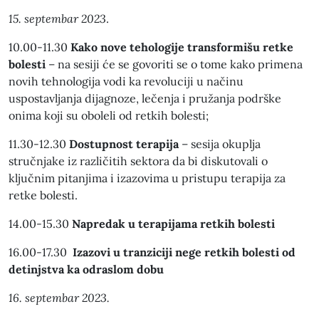
15. septembar 2023
.
10.00-11.30
Kako nove tehologije transformišu retke
bolesti
– na sesiji će se govoriti se o tome kako primena
novih tehnologija vodi ka revoluciji u načinu
uspostavljanja dijagnoze, lečenja i pružanja podrške
onima koji su oboleli od retkih bolesti;
11.30-12.30
Dostupnost terapija
– sesija okuplja
stručnjake iz različitih sektora da bi diskutovali o
ključnim pitanjima i izazovima u pristupu terapija za
retke bolesti.
14.00-15.30
Napredak u terapijama retkih bolesti
16.00-17.30
Izazovi u tranziciji nege retkih bolesti od
detinjstva ka odraslom dobu
16. septembar 2023.