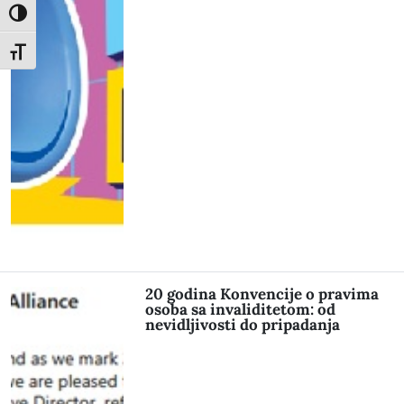
Toggle High Contrast
Toggle Font size
20 godina Konvencije o pravima
osoba sa invaliditetom: od
nevidljivosti do pripadanja