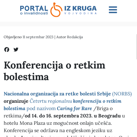
Objavljeno
11 septembar 2023
| Autor
Redakcija
Konferencija o retkim
bolestima
Nacionalna organizacija za retke bolesti Srbije
(NORBS)
organizuje
Četvrtu regionalnu
konferenciju o retkim
bolestima
pod nazivom
Caring for Rare
/Briga o
retkima/
od 14. do 16. septembra 2023. u Beogradu
u
hotelu Mona Plaza uz mogućnost onlajn učešća.
Konferencija se održava na engleskom jeziku uz