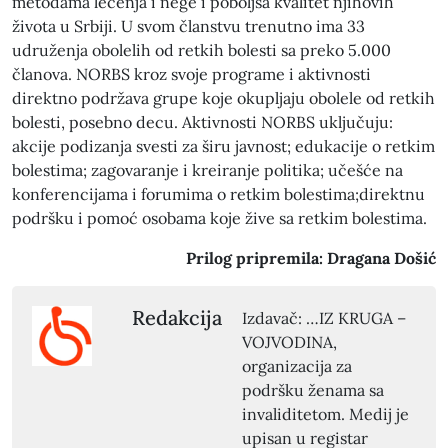
metodama lečenja i nege i poboljša kvalitet njihovih
života u Srbiji. U svom članstvu trenutno ima 33
udruženja obolelih od retkih bolesti sa preko 5.000
članova. NORBS kroz svoje programe i aktivnosti
direktno podržava grupe koje okupljaju obolele od retkih
bolesti, posebno decu. Aktivnosti NORBS uključuju:
akcije podizanja svesti za širu javnost; edukacije o retkim
bolestima; zagovaranje i kreiranje politika; učešće na
konferencijama i forumima o retkim bolestima;direktnu
podršku i pomoć osobama koje žive sa retkim bolestima.
Prilog pripremila: Dragana Došić
Redakcija
Izdavač: …IZ KRUGA –
VOJVODINA,
organizacija za
podršku ženama sa
invaliditetom. Medij je
upisan u registar