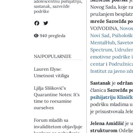
,
adolescentnu psihijatriju
,
sastanak
sazvežđe
Novog Sada, koje r
podrške
pružanjem besplatn
mreže
Sazvežđa po
VOJVODINA,
Novos
Novi Sad
,
Psihološk
940 pregleda
MentalHub
,
Savetov
Spectrum
,
Udružen
NAJPOPULARNIJE
emotivne podrške i
centar
i
Podružnica
Lauren Elysе:
Institut za javno zd
Umetnost vitiliga
Sastanak
je
održan
Ljilja Slišković’s
članica
Sazvežđa p
Quarantine Notes: It’s
psihijatriju Klini
time to reexamine
podršku mladima u 
ourselves
je prisustvovala Je
Forum mladih sa
Jelena Amidžić
je 
invaliditetom objavljuje
strukturom
Odelje