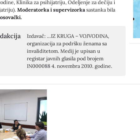
odine, Klinika za psihijatriju, Odeljenje za dečiju i
atriju).
Moderatorka i supervizorka
sastanka bila
osovački.
dakcija
Izdavač: …IZ KRUGA – VOJVODINA,
organizacija za podršku ženama sa
invaliditetom. Medij je upisan u
registar javnih glasila pod brojem
IN000088 4. novembra 2010. godine.