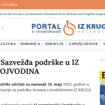
 VOJVODINA
d on the Portal o invalidnosti translated from Serbian into English langu
KULTURA
PORODICA
ZDRAVLJE
ZAPOŠLJAVANJE
 Sazvežđa podrške u IZ
PO
VOJVODINA
odrške
održale su sastanak 26. maja
2022. godine u
izacije za podršku ženama s invaliditetom IZ KRUGA
e neformalna mreža
14 organizacija i institucija
iz