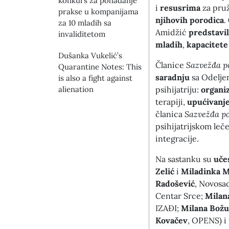
konkurs za pohađanje
i
resusrima
za pru
prakse u kompanijama
njihovih porodica
.
za 10 mladih sa
Amidžić
predstavil
invaliditetom
mladih
,
kapacitete
Dušanka Vukelić’s
Članice
Sazvežđa p
Quarantine Notes: This
saradnju
sa Odelje
is also a fight against
alienation
psihijatriju:
organi
terapiji,
upućivanj
članica
Sazvežđa p
psihijatrijskom leče
integracije.
Na sastanku su
uče
Zelić
i
Miladinka M
Radošević
, Novosa
Centar Srce;
Milan
IZAĐI;
Milana Božu
Kovačev
, OPENS) i