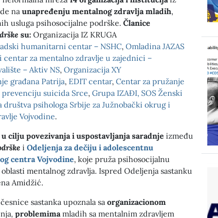
ade na
unapređenju mentalnog zdravlja mladih
,
ih usluga psihosocijalne podrške.
Članice
drške
su:
Organizacija
IZ KRUGA
adski humanitarni centar – NSHC
,
Omladina JAZAS
i centar za mentalno zdravlje u zajednici –
alište – Aktiv NS
,
Organizacija XY
je građana Patrija
,
EDIT centar
,
Centar za pružanje
 prevenciju suicida Srce
,
Grupa IZAĐI,
SOS Ženski
 društva psihologa Srbije za Južnobački okrug i
ravlje Vojvodine
.
 u
cilju povezivanja i uspostavljanja saradnje
između
odrške
i
Odeljenja za dečiju i adolescentnu
čkog centra Vojvodine
, koje pruža psihosocijalnu
oblasti mentalnog zdravlja. Ispred Odeljenja sastanku
lena Amidžić.
učesnice
sastanka upoznala sa
organizacionom
nja
,
problemima
mladih sa mentalnim zdravljem