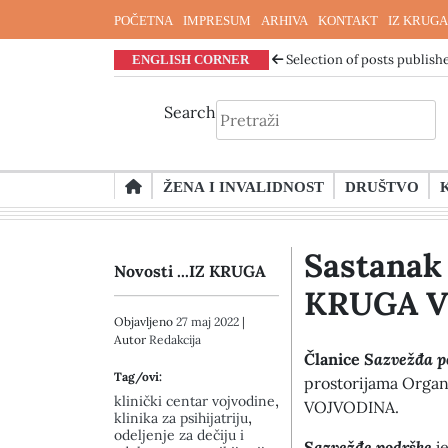
POČETNA
IMPRESUM
ARHIVA
KONTAKT
IZ KRUGA
ENGLISH CORNER
Selection of posts publishe
Search
Skip
ŽENA I INVALIDNOST
DRUŠTVO
to
content
Sastanak
Novosti ...IZ KRUGA
KRUGA 
Objavljeno
27 maj 2022
|
Autor
Redakcija
Članice
Sazvežđa p
Tag/ovi:
prostorijama Organ
,
klinički centar vojvodine
VOJVODINA.
,
klinika za psihijatriju
odeljenje za dečiju i
Sazvežđe podrške
j