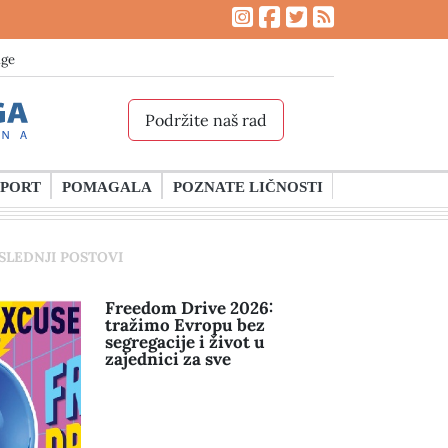
age
Podržite naš rad
SPORT
POMAGALA
POZNATE LIČNOSTI
SLEDNJI POSTOVI
Freedom Drive 2026:
tražimo Evropu bez
segregacije i život u
zajednici za sve