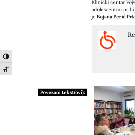
Klinički centar Vojv
adolescentnu psihij
je
Bojana Perić Prk
Re
Toggle High Contrast
Toggle Font size
Povezani tekst(ovi):