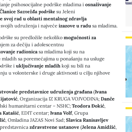
žanje psihosocijalne podrške mladima i
osnaživanje
Članice
Sazvežđa podrške
su Jeleni
e svoj rad u oblasti mentalnog zdravlja
svojih udruženja i najveće
izazove u radu
sa mladima.
odrške
su predložile nekoliko
mogućnosti za
njem za dečiju i adolescentnu
zovanje radionica
sa mladima koji su na
e
mladih sa poremećajima u ponašanju na usluge
odrške
i
uključivanje mladih
koji su bili na
nju u volonterske i druge aktivnosti u cilju njihove
stvovale
predstavnice
udruženja građana
(
Ivana
ijatović
, Organizacija IZ KRUGA VOJVODINA;
Danče
dski humanitarni centar – NSHC;
Teodora Đokić
,
a Katašić
, EDIT centar;
Ivana Volf
, Grupa
lić
, Omladina JAZAS Novi Sad;
Slavica Ranisavljev
 predstavnica
zdravstvene ustanove
(
Jelena Amidžić
,