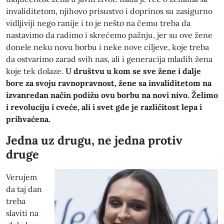
invaliditetom, njihovo prisustvo i doprinos su zasigurno
vidljiviji nego ranije i to je nešto na čemu treba da
nastavimo da radimo i skrećemo pažnju, jer su ove žene
donele neku novu borbu i neke nove ciljeve, koje treba
da ostvarimo zarad svih nas, ali i generacija mladih žena
koje tek dolaze.
U društvu u kom se sve žene i dalje
bore za svoju ravnopravnost, žene sa invaliditetom na
izvanredan način podižu ovu borbu na novi nivo. Želimo
i revoluciju i cveće, ali i svet gde je različitost lepa i
prihvaćena.
Jedna uz drugu, ne jedna protiv
druge
Verujem
da taj dan
treba
slaviti na