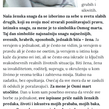
grubih i
silovitih.
Naša ženska snaga da se izborimo za sebe u svetu slabih
drugih, koji su svoju moć stvarali poništavajući pravu,
istinsku snagu, za mene je to simbolika Osmog marta.
Taj dan simboliše najsnažniju snagu najnežnijih,
svesnih, hrabrih, sposobnih, jednakih bića – žena.
Ja
verujem u jednakost, ali je često ne vidim, ja verujem u
pravdu ali je često ne osetim, ja verujem u istinu koja
kaže da jesmo svi isti, ali se često ona iskrade iz ključnih
svakodnevnih realnih životnih situacija. Biti žena, žena
sa invaliditetom, roditelj, supruga, u okruženju u kom
živimo je veoma teška i zahtevna misija. Stalno na
zadatku, bez opuštanja. Osećaj da sve mora da se zasluži
ili odsluži je poražavajući.
Za mene je Osmi mart
utočište
. Dan u kom sam posebno svesna da vrede sve
borbe za jednakost,
sve ispisane priče naših ženskih
predaka, životi i iskustva mojih prababa, mojih baka,