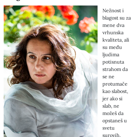
Nežnost i
blagost su za
mene dva
vrhunska
kvaliteta, ali
su među
ljudima
potisnuta
strahom da
se ne
protumače
kao slabost,
jer ako si
slab, ne
možeš da
opstaneš u
svetu
surovih,