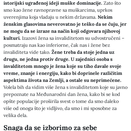
istorijski ugrađenoj ideji muške dominacije.
Zato što
smo kao žene ravnopravne sa muškarcima, uprkos
uverenjima koja vladaju u nekim državama.
Nekim
ženskim glasovima neverovatno je teško da se čuju, jer
ne mogu da se izraze na način koji odgovara njihovoj
kulturi.
Izazovi žena sa invaliditetom su udvostručeni –
posmatraju nas kao inferiorne, čak nas i žene bez
invaliditeta vide tako.
Žene treba da stoje jedna uz
drugu, ne jedna protiv druge. U zajednici osoba s
invalditetom mnogo je žena koje su tiho davale svoje
vreme, znanje i energiju, kako bi doprinele različitim
aspektima života na Zemlji, a ostale su neprimećene.
Volela bih da vidim više žena s invaliditetom koje su javno
prepoznate na Međunarodni dan žena, kako bi se kod
opšte populacije proširila svest o tome da smo daleko
više od onoga što je vidljivo, da smo i mi sposobne za
velika dela.
Snaga da se izborimo za sebe