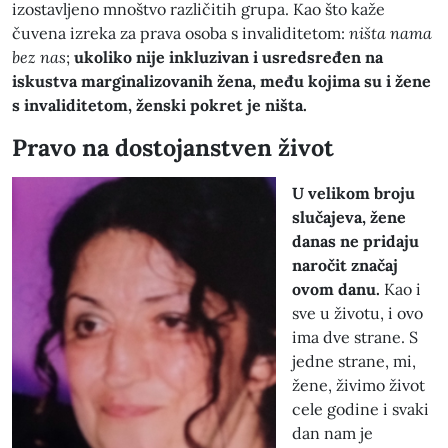
izostavljeno mnoštvo različitih grupa. Kao što kaže
čuvena izreka za prava osoba s invaliditetom:
ništa nama
bez nas
;
ukoliko nije inkluzivan i usredsređen na
iskustva marginalizovanih žena, među kojima su i žene
s invaliditetom, ženski pokret je ništa.
Pravo na dostojanstven život
U velikom broju
slučajeva, žene
danas ne pridaju
naročit značaj
ovom danu.
Kao i
sve u životu, i ovo
ima dve strane. S
jedne strane, mi,
žene, živimo život
cele godine i svaki
dan nam je