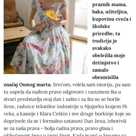
praznik mama,
baka, učiteljica,
kupovinu cveća i
školske
priredbe, ta
tradicija
je
svakako
obeležila moje
detinjstvo i
zamalo
obesmislila
značaj Osmog marta.
Srećom, volela sam istoriju, pa sam
tu uspela da nađem prave odgovore i razumem šta u
stvari predstavlja ovaj dan i zašto i za šta su se borile
žene, radnice tekstilne industrije u Njujorku krajem 19.
veka, a kasnije i Klara Cetkin i sve druge borkinje koje su
doprinele da se i formalno ustanovi Dan žena, izborivši
se za naša prava – bolja radna prava, pravo glasa i
uključenost žena u javni život. Kada je reč o ženama sa