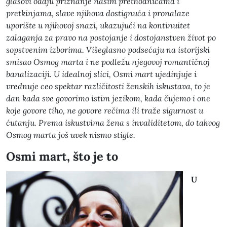
glasovi odaju priznanje našim prethodnicama i
pretkinjama, slave njihova dostignuća i pronalaze
uporište u njihovoj snazi, ukazujući na kontinuitet
zalaganja za pravo na postojanje i dostojanstven život po
sopstvenim izborima. Višeglasno podsećaju na istorijski
smisao Osmog marta i ne podležu njegovoj romantičnoj
banalizaciji. U idealnoj slici, Osmi mart ujedinjuje i
vrednuje ceo spektar različitosti ženskih iskustava, to je
dan kada sve govorimo istim jezikom, kada čujemo i one
koje govore tiho, ne govore rečima ili traže sigurnost u
ćutanju. Prema iskustvima žena s invaliditetom, do takvog
Osmog marta još uvek nismo stigle.
Osmi mart, što je to
U