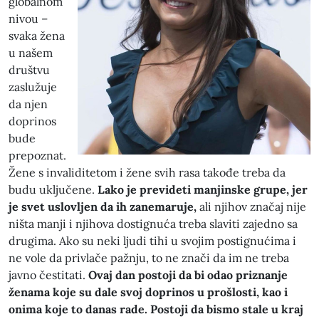
globalnom
nivou –
svaka žena
u našem
društvu
zaslužuje
da njen
doprinos
bude
prepoznat.
Žene s invaliditetom i žene svih rasa takođe treba da
budu uključene.
Lako je prevideti manjinske grupe, jer
je svet uslovljen da ih zanemaruje,
ali njihov značaj nije
ništa manji i njihova dostignuća treba slaviti zajedno sa
drugima. Ako su neki ljudi tihi u svojim postignućima i
ne vole da privlače pažnju, to ne znači da im ne treba
javno čestitati.
Ovaj dan postoji da bi odao priznanje
ženama koje su dale svoj doprinos u prošlosti, kao i
onima koje to danas rade. Postoji da bismo stale u kraj