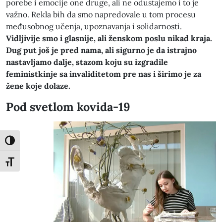
porebe i emocije one druge, ali ne odustajemo i to je
važno. Rekla bih da smo napredovale u tom procesu
međusobnog učenja, upoznavanja i solidarnosti.
Vidljivije smo i glasnije, ali ženskom poslu nikad kraja.
Dug put još je pred nama, ali sigurno je da istrajno
nastavljamo dalje, stazom koju su izgradile
feministkinje sa invaliditetom pre nas i širimo je za
žene koje dolaze.
Pod svetlom kovida-19
Toggle High Contrast
Toggle Font size