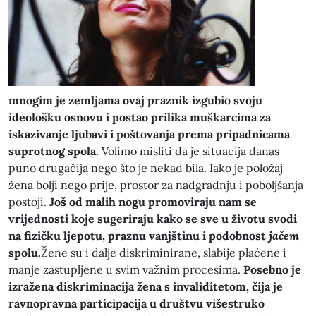
mnogim je zemljama ovaj praznik izgubio svoju
ideološku osnovu i postao prilika muškarcima za
iskazivanje ljubavi i poštovanja prema pripadnicama
suprotnog spola.
Volimo misliti da je situacija danas
puno drugačija nego što je nekad bila. Iako je položaj
žena bolji nego prije, prostor za nadgradnju i poboljšanja
postoji.
Još od malih nogu promoviraju nam se
vrijednosti koje sugeriraju kako se sve u životu svodi
na fizičku ljepotu, praznu vanjštinu i podobnost
jačem
spolu.
Žene su i dalje diskriminirane, slabije plaćene i
manje zastupljene u svim važnim procesima.
Posebno je
izražena diskriminacija žena s invaliditetom, čija je
ravnopravna participacija u društvu višestruko