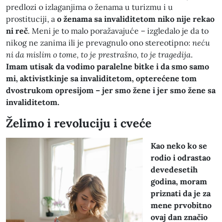
predlozi o izlaganjima o ženama u turizmu i u
prostituciji, a
o ženama sa invaliditetom niko nije rekao
ni reč
. Meni je to malo poražavajuće – izgledalo je da to
nikog ne zanima ili je prevagnulo ono stereotipno:
neću
ni da mislim o tome, to je prestrašno, to je tragedija
.
Imam utisak da vodimo paralelne bitke i da smo samo
mi, aktivistkinje sa invaliditetom, opterećene tom
dvostrukom opresijom – jer smo žene i jer smo žene sa
invaliditetom.
Želimo i revoluciju i cveće
Kao neko ko se
rodio i odrastao
devedesetih
godina, moram
priznati da je za
mene prvobitno
ovaj dan značio