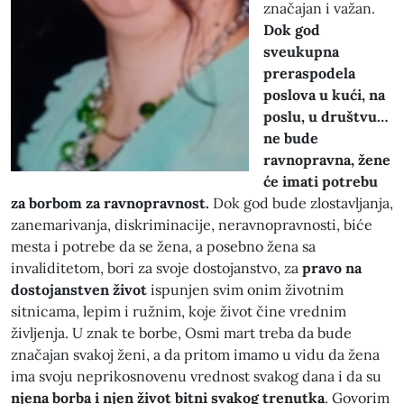
značajan i važan.
Dok god
sveukupna
preraspodela
poslova u kući, na
poslu, u društvu…
ne bude
ravnopravna, žene
će imati potrebu
za borbom za ravnopravnost.
Dok god bude zlostavljanja,
zanemarivanja, diskriminacije, neravnopravnosti, biće
mesta i potrebe da se žena, a posebno žena sa
invaliditetom, bori za svoje dostojanstvo, za
pravo na
dostojanstven život
ispunjen svim onim životnim
sitnicama, lepim i ružnim, koje život čine vrednim
življenja. U znak te borbe, Osmi mart treba da bude
značajan svakoj ženi, a da pritom imamo u vidu da žena
ima svoju neprikosnovenu vrednost svakog dana i da su
njena borba i njen život bitni svakog trenutka
. Govorim