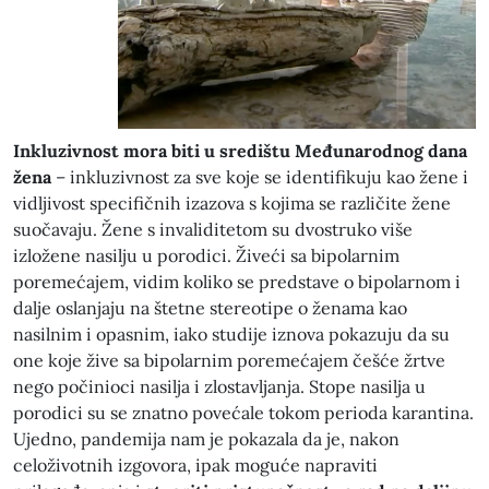
Inkluzivnost mora biti u središtu Međunarodnog dana
žena
– inkluzivnost za sve koje se identifikuju kao žene i
vidljivost specifičnih izazova s kojima se različite žene
suočavaju. Žene s invaliditetom su dvostruko više
izložene nasilju u porodici. Živeći sa bipolarnim
poremećajem, vidim koliko se predstave o bipolarnom i
dalje oslanjaju na štetne stereotipe o ženama kao
nasilnim i opasnim, iako studije iznova pokazuju da su
one koje žive sa bipolarnim poremećajem češće žrtve
nego počinioci nasilja i zlostavljanja. Stope nasilja u
porodici su se znatno povećale tokom perioda karantina.
Ujedno, pandemija nam je pokazala da je, nakon
celoživotnih izgovora, ipak moguće napraviti