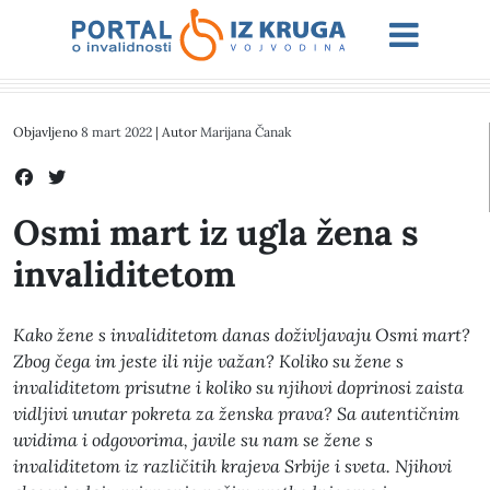
Objavljeno
8 mart 2022
| Autor
Marijana Čanak
Osmi mart iz ugla žena s
invaliditetom
Kako žene s invaliditetom danas doživljavaju Osmi mart?
Zbog čega im jeste ili nije važan? Koliko su žene s
invaliditetom prisutne i koliko su njihovi doprinosi zaista
vidljivi unutar pokreta za ženska prava? Sa autentičnim
uvidima i odgovorima, javile su nam se žene s
invaliditetom iz različitih krajeva Srbije i sveta. Njihovi