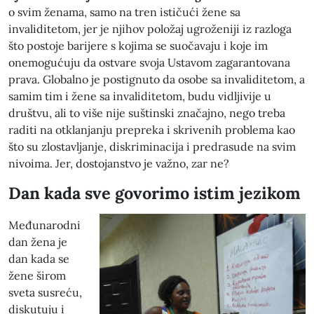
o svim ženama, samo na tren ističući žene sa
invaliditetom, jer je njihov položaj ugroženiji iz razloga
što postoje barijere s kojima se suočavaju i koje im
onemogućuju da ostvare svoja Ustavom zagarantovana
prava. Globalno je postignuto da osobe sa invaliditetom, a
samim tim i žene sa invaliditetom, budu vidljivije u
društvu, ali to više nije suštinski značajno, nego treba
raditi na otklanjanju prepreka i skrivenih problema kao
što su zlostavljanje, diskriminacija i predrasude na svim
nivoima. Jer, dostojanstvo je važno, zar ne?
Dan kada sve govorimo istim jezikom
Međunarodni
dan žena je
dan kada se
žene širom
sveta susreću,
diskutuju i