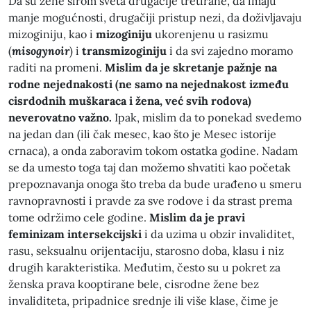
Da su žene širom sveta drugačije tretirane, da imaju
manje mogućnosti, drugačiji pristup nezi, da doživljavaju
mizoginiju, kao i
mizoginiju
ukorenjenu u rasizmu
(
misogynoir
) i
transmizoginiju
i da svi zajedno moramo
raditi na promeni.
Mislim da je skretanje pažnje na
rodne nejednakosti (ne samo na nejednakost između
cisrdodnih muškaraca i žena, već svih rodova)
neverovatno važno.
Ipak, mislim da to ponekad svedemo
na jedan dan (ili čak mesec, kao što je Mesec istorije
crnaca), a onda zaboravim tokom ostatka godine. Nadam
se da umesto toga taj dan možemo shvatiti kao početak
prepoznavanja onoga što treba da bude urađeno u smeru
ravnopravnosti i pravde za sve rodove i da strast prema
tome održimo cele godine.
Mislim da je pravi
feminizam intersekcijski
i da uzima u obzir invaliditet,
rasu, seksualnu orijentaciju, starosno doba, klasu i niz
drugih karakteristika. Međutim, često su u pokret za
ženska prava kooptirane bele, cisrodne žene bez
invaliditeta, pripadnice srednje ili više klase, čime je