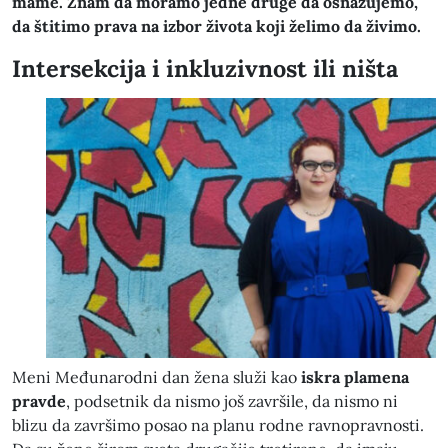
mame. Znam da moramo jedne druge da osnažujemo,
da štitimo prava na izbor života koji želimo da živimo.
Intersekcija i inkluzivnost ili ništa
Meni Međunarodni dan žena služi kao
iskra plamena
pravde
, podsetnik da nismo još završile, da nismo ni
blizu da završimo posao na planu rodne ravnopravnosti.