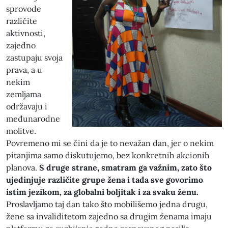
sprovode
različite
aktivnosti,
zajedno
zastupaju svoja
prava, a u
nekim
zemljama
održavaju i
međunarodne
molitve.
Povremeno mi se čini da je to nevažan dan, jer o nekim
pitanjima samo diskutujemo, bez konkretnih akcionih
planova.
S druge strane, smatram ga važnim, zato što
ujedinjuje različite grupe žena i tada sve govorimo
istim jezikom, za globalni boljitak i za svaku ženu.
Proslavljamo taj dan tako što mobilišemo jedna drugu,
žene sa invaliditetom zajedno sa drugim ženama imaju