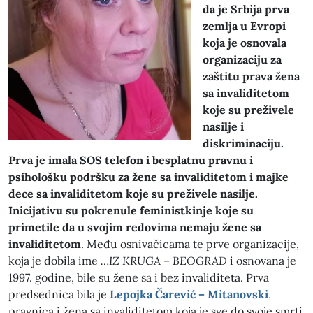
da je Srbija prva
zemlja u Evropi
koja je osnovala
organizaciju za
zaštitu prava žena
sa invaliditetom
koje su preživele
nasilje i
diskriminaciju.
Prva je imala SOS telefon i besplatnu pravnu i
psihološku podršku za žene sa invaliditetom i majke
dece sa invaliditetom koje su preživele nasilje.
Inicijativu su pokrenule feministkinje koje su
primetile da u svojim redovima nemaju žene sa
invaliditetom
. Među osnivačicama te prve organizacije,
koja je dobila ime
…IZ KRUGA – BEOGRAD
i osnovana je
1997. godine, bile su žene sa i bez invaliditeta. Prva
predsednica bila je
Lepojka Čarević – Mitanovski
,
pravnica i žena sa invaliditetom koja je sve do svoje smrti