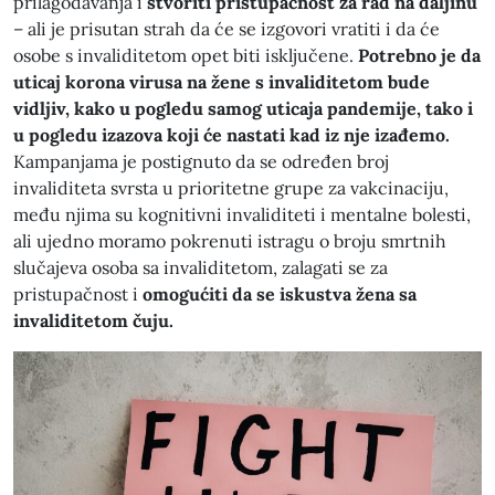
prilagođavanja i
stvoriti pristupačnost za rad na daljinu
– ali je prisutan strah da će se izgovori vratiti i da će
osobe s invaliditetom opet biti isključene.
Potrebno je da
uticaj korona virusa na žene s invaliditetom bude
vidljiv, kako u pogledu samog uticaja pandemije, tako i
u pogledu izazova koji će nastati kad iz nje izađemo.
Kampanjama je postignuto da se određen broj
invaliditeta svrsta u prioritetne grupe za vakcinaciju,
među njima su kognitivni invaliditeti i mentalne bolesti,
ali ujedno moramo pokrenuti istragu o broju smrtnih
slučajeva osoba sa invaliditetom, zalagati se za
pristupačnost i
omogućiti da se iskustva žena sa
invaliditetom čuju.