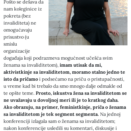
Pošto se dešava da
nam koleginice iz
pokreta (bez
invaliditeta) ne
omogućavaju
prisustvo (u
smislu
organizacije
događaja koji podrazmeva mogućnost učešća svim
ženama sa invaliditetom),
imam utisak da mi,
aktivistkinje sa invaliditetom, moramo stalno jedno te
isto da pričamo
i podsećamo na priču o pristupačnosti,
u vreme kad bi trebalo da smo mnogo dalje odmakle od
te opšte teme.
Prosto, iskustva žena sa invaliditetom se
ne uvažavaju u dovoljnoj meri ili je to kratkog daha.
Ako obrazuju, na primer, feministkinje, priča o ženama
sa invaliditetom je tek segment segmenta.
Na jednoj
konferenciji izlagala sam o ženama sa invaliditetom;
nakon konferencije usledili su komentari, diskusije i