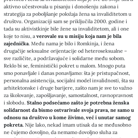
aktivno učestvovala u pisanju i donošenju zakona i
strategija za poboljšanje položaja žena sa invaliditetom u
društvu. Organizaciji sam se priključila 2000. godine i
tada su aktivistkinje bile žene sa invaliditetom, ali i one
koje to nisu, a
verovale su u misiju koja nam je bila
zajednička
. Među nama je bilo i Romkinja, i žena
drugačije seksualne orijentacije od heteroseksualne –
sve različite, a podržavajuće i solidarne među sobom.
Reklo bi se, feministički pokret u malom. Mnogo puta
smo ponavljale i danas ponavljamo: šta je pristupačnost,
personalna asistencija, socijalni model invalidnosti, šta su
arhitektonske i druge barijere, zašto nam je sve to važno
za školovanje, zapošljavanje, samostalnost, ravnopravnost
i slobodu.
Stalno podsećamo zašto je potrebna ženska
solidarnost da bismo ostvarivale svoja prava, ne samo u
odnosu na društvo u kome živimo, već i unutar samog
pokreta.
Nije lako, nekad imam utisak da se međusobno
ne čujemo dovoljno, da nemamo dovoljno sluha za