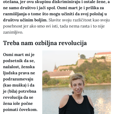
otežana, jer ovu skupinu diskriminiraju i ostale žene, a
ne samo društvo i
jači
spol. Osmi mart je i prilika za
razmišljanja o tome što mogu učiniti da svoj položaj u
društvu učinim boljim.
Slavite svoju različitost kao svoju
posebnost jer ako smo svi isti, tada nema rasta i to nije
zanimljivo.
Treba nam ozbiljna revolucija
Osmi mart mi je
podsetnik da se,
nažalost, ženska
ljudska prava ne
podrazumevaju
(kao muška) i da
je (bila) potrebna
revolucija da se
žena iole počne
poimati čovekom.