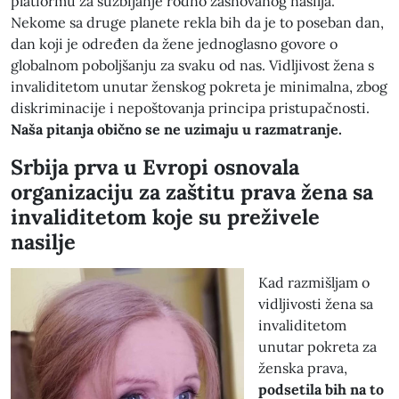
platformu za suzbijanje rodno zasnovanog nasilja.
Nekome sa druge planete rekla bih da je to poseban dan,
dan koji je određen da žene jednoglasno govore o
globalnom poboljšanju za svaku od nas. Vidljivost žena s
invaliditetom unutar ženskog pokreta je minimalna, zbog
diskriminacije i nepoštovanja principa pristupačnosti.
Naša pitanja obično se ne uzimaju u razmatranje.
Srbija prva u Evropi osnovala
organizaciju za zaštitu prava žena sa
invaliditetom koje su preživele
nasilje
Kad razmišljam o
vidljivosti žena sa
invaliditetom
unutar pokreta za
ženska prava,
podsetila bih na to