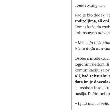
Tomas Mangrum
Kad je bio dečak, 
roditeljima, ali on
Tomas kaže da osoba
jednostavno ne ver
–
Misle da to što i
istinu ili
da ne znam
Osobe s intelektua
logičnim sledom ili
komunikaciju sa pr
Ali, kad seksualni
data im je dozvola
su osobe s intelek
nasilja. Počinioci 
–
Ljudi nas ne vide. 