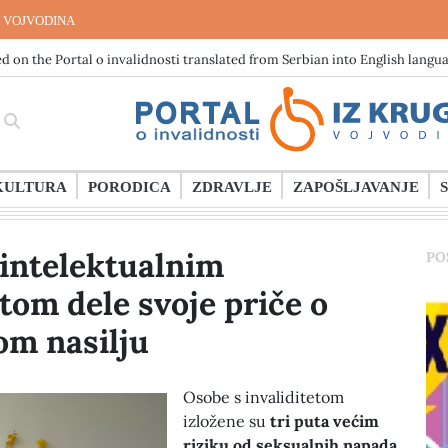
 VOJVODINA
d on the Portal o invalidnosti translated from Serbian into English langu
KULTURA
PORODICA
ZDRAVLJE
ZAPOŠLJAVANJE
intelektualnim
PO
etom dele svoje priče o
om nasilju
Osobe s invaliditetom
izložene su
tri puta većim
riziku od seksualnih napada