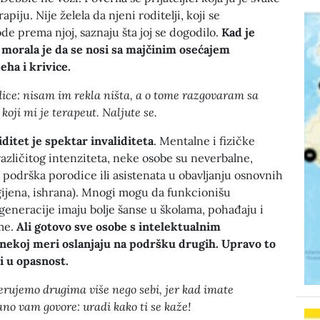
apiju. Nije želela da njeni roditelji, koji se
de prema njoj, saznaju šta joj se dogodilo.
Kad je
, morala je da se nosi sa majčinim osećajem
eha i krivice.
dice: nisam im rekla ništa, a o tome razgovaram sa
oji mi je terapeut. Naljute se.
iditet je spektar invaliditeta
. Mentalne i fizičke
azličitog intenziteta, neke osobe su neverbalne,
podrška porodice ili asistenata u obavljanju osnovnih
igijena, ishrana). Mnogi mogu da funkcionišu
generacije imaju bolje šanse u školama, pohađaju i
me.
Ali gotovo sve osobe s intelektualnim
 nekoj meri oslanjaju na podršku drugih. Upravo to
i u opasnost.
rujemo drugima više nego sebi, jer kad imate
ano vam govore: uradi kako ti se kaže!