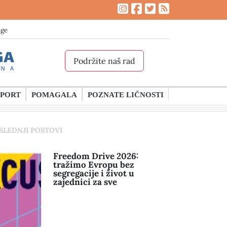
age
Podržite naš rad
SPORT
POMAGALA
POZNATE LIČNOSTI
SLEDNJI POSTOVI
Freedom Drive 2026:
tražimo Evropu bez
segregacije i život u
zajednici za sve