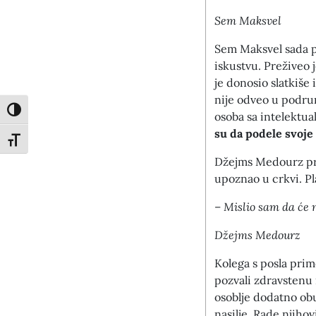
Sem Maksvel
Sem Maksvel sada p
iskustvu. Preživeo j
je donosio slatkiše 
nije odveo u podrum
Toggle High Contrast
osoba sa intelektua
su da podele svoje
Toggle Font size
Džejms Medourz pre
upoznao u crkvi. Pla
–
Mislio sam da će m
Džejms Medourz
Kolega s posla prim
pozvali zdravstenu i
osoblje dodatno ob
nasilje. Rade njiho