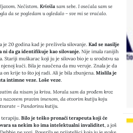
rljavom. Nečistom.
Krivila
sam sebe. I osećala sam se
la da se pogledam u ogledalo – sve mi se vraćalo.
.
 je 20 godina kad je preživela silovanje.
Kad se nasilje
a ni da ga identifikuje kao silovanje.
Nije imala ranijih
. Stariji muškarac koji ju je silovao bio je u srodstvu sa
 njenoj kući. Bila je naučena da mu veruje. Znala je da
da on krije to što joj radi. Ali je bila zbunjena.
Mislila je
rsta intimne veze. Loše veze
.
vatim da nisam ja kriva. Morala sam da prođem kroz
ga nazovem pravim imenom, da otvorim kutiju koju
otvarate – Pandorinu kutiju.
 terapiju.
Bilo je teško pronaći terapeuta koji će
ovara sa nekim ko ima intelektualni invaliditet
, a još
Debbie ne vozi. Poverila se prijateljici koja ju je svake