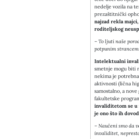
nedelje vozila na ter
prezaštitnički opho
najzad rekla majci
roditeljskog neusp
–
To ljuti naše poro
potpunim strancem k
Intelektualni inval
smetnje mogu biti r
nekima je potrebna 
aktivnosti (lična h
samostalno, a nove 
fakultetske progra
invaliditetom se u
je ono što ih dovod
–
Naučeni smo da ve
invaliditet, neprest