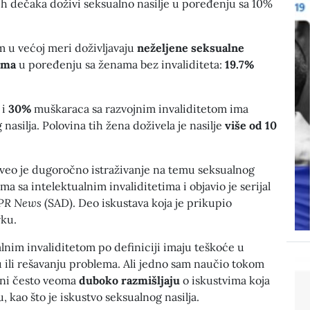
h dečaka doživi seksualno nasilje u poređenju sa 10%
m u većoj meri doživljavaju
neželjene seksualne
ima
u poređenju sa ženama bez invaliditeta:
19.7%
 i
30%
muškaraca sa razvojnim invaliditetom ima
nasilja. Polovina tih žena doživela je nasilje
više od 10
veo je dugoročno istraživanje na temu seksualnog
a sa intelektualnim invaliditetima i objavio je serijal
PR News
(SAD). Deo iskustava koja je prikupio
ku.
lnim invaliditetom po definiciji imaju teškoće u
 ili rešavanju problema. Ali jedno sam naučio tokom
 oni često veoma
duboko razmišljaju
o iskustvima koja
u, kao što je iskustvo seksualnog nasilja.