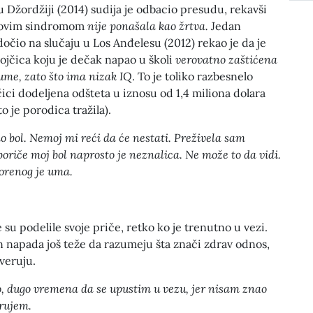
 Džordžiji (2014) sudija je odbacio presudu, rekavši
novim sindromom
nije ponašala kao žrtva.
Jedan
dočio na slučaju u Los Anđelesu (2012) rekao je da je
ojčica koju je dečak napao u školi
verovatno zaštićena
me, zato što ima nizak IQ
. To je toliko razbesnelo
čici dodeljena odšteta u iznosu od 1,4 miliona dolara
o je porodica tražila).
 bol. Nemoj mi reći da će nestati. Preživela sam
poriče moj bol naprosto je neznalica. Ne može to da vidi.
vorenog je uma.
u podelile svoje priče, retko ko je trenutno u vezi.
 napada još teže da razumeju šta znači zdrav odnos,
veruju.
o, dugo vremena da se upustim u vezu, jer nisam znao
rujem.