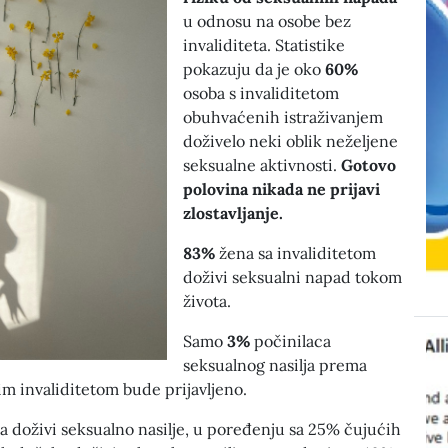
u odnosu na osobe bez
invaliditeta. Statistike
pokazuju da je oko
60%
osoba s invaliditetom
obuhvaćenih istraživanjem
doživelo neki oblik neželjene
seksualne aktivnosti.
Gotovo
polovina nikada ne prijavi
zlostavljanje.
83%
žena sa invaliditetom
doživi seksualni napad tokom
života.
Samo
3%
počinilaca
seksualnog nasilja prema
m invaliditetom bude prijavljeno.
a doživi seksualno nasilje, u poređenju sa 25% čujućih