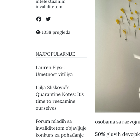
intelektualnim
invaliditetom
1038 pregleda
NAJPOPULARNIJE
Lauren Elysе:
Umetnost vitiliga
Ljilja Slišković’s
Quarantine Notes: It’s
time to reexamine
ourselves
Forum mladih sa
osobama sa razvojni
invaliditetom objavljuje
50%
gluvih devojak
konkurs za pohađanje