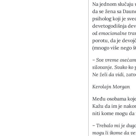
Na jednom slučaju u
da se žena sa Dau
psiholog koji je sve
devetogodišnja dev
od emocionalne trau
porotu, da je devoj
(mnogo više nego št
–
Sve vreme osećamo
silovanje. Svako ko 
Ne želi da vidi, zat
Kerolajn Morgan
Među osobama koje s
Kažu da im je nakon
niti kome mogu da 
–
Trebalo mi je dug
mogu li ikome da ve