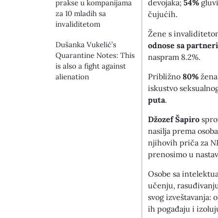
devojaka;
54%
gluvi
prakse u kompanijama
za 10 mladih sa
čujućih.
invaliditetom
Žene s invaliditeto
Dušanka Vukelić’s
odnose sa partner
Quarantine Notes: This
naspram 8.2%.
is also a fight against
Približno
80%
žena
alienation
iskustvo seksualnog 
puta
.
Džozef Šapiro
spro
nasilja prema osobam
njihovih priča za
N
prenosimo u nastav
Osobe sa intelektua
učenju, rasuđivanju
svog izveštavanja:
ih pogađaju i izoluj