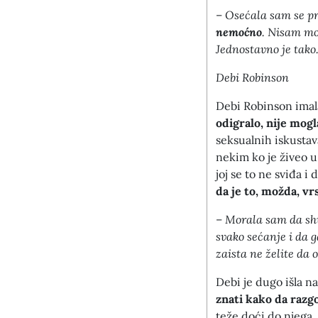
–
Osećala sam se p
nemoćno
.
Nisam mog
Jednostavno je tako
Debi Robinson
Debi Robinson imala
odigralo, nije mogl
seksualnih iskustava
nekim ko je živeo u
joj se to ne sviđa i 
da je to, možda, v
–
Morala sam da sh
svako sećanje i da 
zaista ne želite da 
Debi je dugo išla na
znati kako da razg
teže doći do njega. 