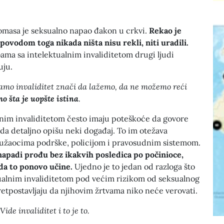
Tomasa je seksualno napao đakon u crkvi.
Rekao je
i povodom toga nikada ništa nisu rekli, niti uradili.
ma sa intelektualnim invaliditetom drugi ljudi
uju.
mamo invaliditet znači da lažemo, da ne možemo reći
o šta je uopšte istina
.
lnim invaliditetom često imaju poteškoće da govore
 da detaljno opišu neki događaj. To im otežava
užaocima podrške, policijom i pravosudnim sistemom.
 napadi prođu bez ikakvih posledica po počinioce,
 da to ponovo učine.
Ujedno je to jedan od razloga što
tualnim invaliditetom pod većim rizikom od seksualnog
pretpostavljaju da njihovim žrtvama niko neće verovati.
Vide invaliditet i to je to.