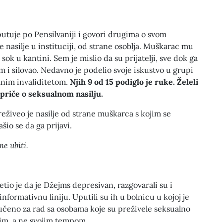
utuje po Pensilvaniji i govori drugima o svom
e nasilje u instituciji, od strane osoblja. Muškarac mu
i sok u kantini. Sem je mislio da su prijatelji, sve dok ga
 i silovao. Nedavno je podelio svoje iskustvo u grupi
lnim invaliditetom.
Njih 9 od 15 podiglo je ruke. Želeli
 priče o seksualnom nasilju.
živeo je nasilje od strane muškarca s kojim se
šio se da ga prijavi.
e ubiti.
etio je da je Džejms depresivan, razgovarali su i
nformativnu liniju. Uputili su ih u bolnicu u kojoj je
učeno za rad sa osobama koje su preživele seksualno
vim, a ne svojim tempom.