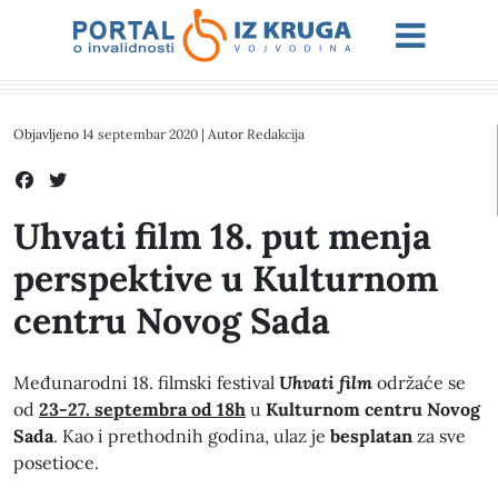
Objavljeno
14 septembar 2020
| Autor
Redakcija
Uhvati film 18. put menja
perspektive u Kulturnom
centru Novog Sada
Međunarodni 18. filmski festival
Uhvati film
održaće se
od
23-27. septembra od 18h
u
Kulturnom centru Novog
Sada
. Kao i prethodnih godina, ulaz je
besplatan
za sve
posetioce.