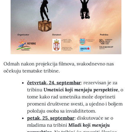
Odmah nakon projekcija filmova, svakodnevno nas
očekuju tematske tribine.
četvrtak, 24. septembar
: rezervisan je za
tribinu
Umetnici koji menjaju perspektive
, o
tome kako rad umetnika može doprineti
promeni društvene svesti, a ujedno i boljem
položaju osoba sa invaliditetom.
petak, 25. septembar
: diskutovaće se o
mladima na tribini
Mladi koji menjaju