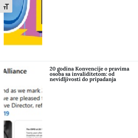
Toggle Font size
20 godina Konvencije o pravima
osoba sa invaliditetom: od
nevidljivosti do pripadanja