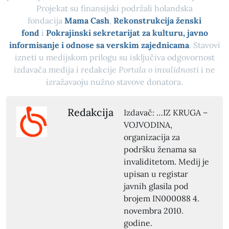
Projekat su finansijski podržali holandska
fondacija
Mama Cash
,
Rekonstrukcija ženski
fond
i
Pokrajinski sekretarijat za kulturu, javno
informisanje i odnose sa verskim zajednicama
. Stavovi
izneti u medijskom prilogu su isključiva odgovornost
izdavača medija i redakcije
Portala o invalidnosti
i ne
izražavaoju nužno stavove donatora.
Redakcija
Izdavač: …IZ KRUGA –
VOJVODINA,
organizacija za
podršku ženama sa
invaliditetom. Medij je
upisan u registar
javnih glasila pod
brojem IN000088 4.
novembra 2010.
godine.