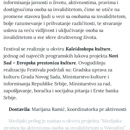
informisanja javnosti o životu, aktivnostima, pravima i
dostignućima osoba sa invaliditetom, čime se utiče na
promene stavova ljudi u vezi sa osobama sa invaliditetom,
bolje razumevanje i prihvatanje različitosti, te stvaranje
uslova za veću vidljivost i uključivanje osoba sa
invaliditetom u sve sfere društvenog života.
Festival se realizuje u okviru
Kaleidoskopa kulture
,
jednog od najvećih programskih lukova projekta
Novi
Sad – Evropska prestonica kulture
.
Ovogodišnju
realizaciju Festivala podržali su: Gradska uprava za
kulturu Grada Novog Sada, Ministarstvo kulture i
informisanja Republike Srbije, Ministarstvo za rad,
zapošljavanje, boračka i socijalna pitanja i Erste banka
Srbije.
Dostavila:
Marijana Ramić, koordinatorka pr aktivnosti
Medijski prilog je nastao u okviru projekta “Medijska
promocija aktivnizma osoba sa invaliditetom u Vojvodini”.