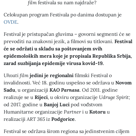
film
festivala su nam najdraže?
Celokupan program Festivala po danima dostupan je
OVDE
.
Festival je pristupačan gluvima – govorni segmenti će se
prevoditi na znakovni jezik, a filmovi su titlovani.
Festival
će se održati u skladu sa poštovanjem svih
epidemoloških mera koje je propisala Republika Srbija,
zarad suzbijanja epidemije virusa kovid-19.
Uhvati film
jedini je
regionalni
filmski Festival o
invalidnosti. Već 18. godinu uspešno se održava u
Novom
Sadu
, u organizaciji
KAO Parnasa
. Od 2011. godine
realizuje se u
Rijeci
, u okviru organizacije
Udruge Spirit;
od 2017. godine u
Banjoj Luci
pod vođstvom
Humanitarne organizacije
Partner
i u
Kotoru
u
realizaciji
ART 365
iz
Podgorice
.
Festival se održava širom regiona sa jedinstvenim ciljem