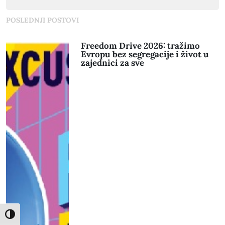
POSLEDNJI POSTOVI
Freedom Drive 2026: tražimo
Evropu bez segregacije i život u
zajednici za sve
Toggle High Contrast