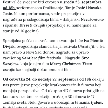
Festival će svečano biti otvoren
u sredu 23. septembra
od 18h
performansom
Prožimanje
,
Tanje Josić
i
Novaka
Josić
. Nakon performansa, slede projekcije dva
nagrađena prošlogodišnja filma – italijanski
Nezaboravno
i španski
Kreveti drugih
(projekcije su namenjene za
starije od 16 godina).
Specijalna gošća na svečanom otvaranju biće
Iva Plemić
Divjak
, ovogodišnja članica žirija festivala
Uhvati film
. Iva
nam pravo u Novi Sad donosi nagradu sa upravo
završenog
Sarajevo film
festivala – Nagradu
Srce
Sarajeva
, koju je njen film
Merry Christmas, Yiwu
osvojio kao najbolji dokumentarni film.
Od četvrtka 24. do nedelje 27. septembra od 18h
čekaju
nas premijerne projekcije kratkometražnih filmova koji
menjaju perspektive. Od ukupno 417 filmova pristiglih na
konkurs, stručnu selekciju prošlo je 30 filmova iz 17
zemalja sveta. Neki govore o uobičajnim temama:
ljubav,