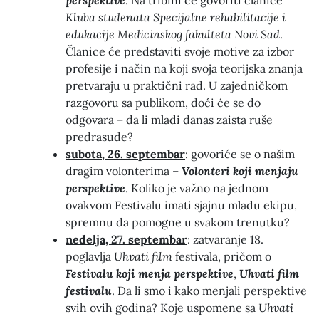
perspektive
. Na tribini će govoriti članice
Kluba studenata Specijalne rehabilitacije i
edukacije Medicinskog fakulteta Novi Sad
.
Članice će predstaviti svoje motive za izbor
profesije i način na koji svoja teorijska znanja
pretvaraju u praktični rad. U zajedničkom
razgovoru sa publikom, doći će se do
odgovara – da li mladi danas zaista ruše
predrasude?
subota, 26. septembar
: govoriće se o našim
dragim volonterima –
Volonteri koji menjaju
perspektive
. Koliko je važno na jednom
ovakvom Festivalu imati sjajnu mladu ekipu,
spremnu da pomogne u svakom trenutku?
nedelja, 27. septembar
: zatvaranje 18.
poglavlja
Uhvati film
festivala, pričom o
Festivalu koji menja perspektive
,
Uhvati film
festivalu
. Da li smo i kako menjali perspektive
svih ovih godina? Koje uspomene sa
Uhvati