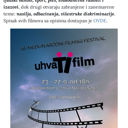
ljudski odnosi, sport, ples, svakodnevne radosti i
izazovi
, dok drugi otvaraju zabranjene i zanemarene
teme:
nasilja, odbacivanja, višestruke diskriminacije
.
Spisak svih filmova sa opisima dostupan je
OVDE
.