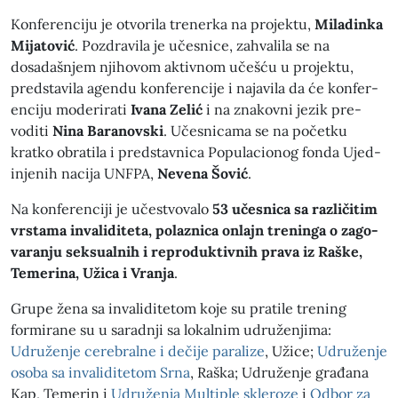
Kon­fer­en­ci­ju je otvo­rila tren­er­ka na pro­jek­tu,
Miladin­ka
Mija­tović
. Poz­drav­i­la je učes­nice, zah­valila se na
dosadašn­jem nji­hovom aktivnom učešću u pro­jek­tu,
pred­stavi­la agen­du kon­fer­en­ci­je i najav­i­la da će kon­fer­
en­ci­ju mod­eri­rati
Ivana Zelić
i na znakovni jezik pre­
vodi­ti
Nina Bara­novs­ki
. Učes­ni­ca­ma se na početku
kratko obrati­la i pred­stavni­ca Pop­u­la­cionog fon­da Ujed­
in­jenih naci­ja UNFPA,
Neve­na Šović
.
Na kon­fer­en­ci­ji je učestvo­va­lo
53 učes­ni­ca sa različitim
vrsta­ma inva­lidite­ta, polazni­ca onla­jn treninga o zago­
varan­ju sek­su­al­nih i repro­duk­tivnih pra­va iz Raške,
Teme­ri­na, Uži­ca i Vran­ja
.
Grupe žena sa inva­lidite­tom koje su pratile tren­ing
formi­rane su u sarad­nji sa lokalnim udružen­ji­ma:
Udružen­je cere­bralne i deči­je par­al­ize
, Užice;
Udružen­je
oso­ba sa inva­lidite­tom Srna
, Raš­ka; Udružen­je građana
Kap, Temerin i
Udružen­ja Mul­ti­ple skleroze
i
Odbor za