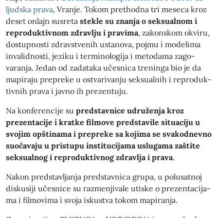
ljud­s­ka pra­va
, Vran­je. Tokom prethod­na tri mese­ca kroz
deset onla­jn sus­re­ta
stek­le su znan­ja o sek­su­al­nom i
repro­duk­tivnom zdravlju i prav­i­ma
, zakon­skom okviru,
dos­tup­nos­ti zdravstvenih ustano­va, poj­mu i mod­e­li­ma
invalid­nos­ti, jeziku i ter­mi­nologi­ja i meto­dama zago­
varan­ja. Jedan od zadata­ka učes­ni­ca treninga bio je da
mapi­ra­ju prepreke u ost­vari­van­ju sek­su­al­nih i repro­duk­
tivnih pra­va i javno ih prezen­tu­ju.
Na kon­fer­en­ci­je su
pred­stavnice udružen­ja kroz
prezentaci­je i kratke fil­move pred­stavile situaci­ju u
svo­jim opšti­na­ma i prepreke sa koji­ma se svakod­nevno
suočava­ju u pris­tupu insti­tu­ci­ja­ma usluga­ma zaštite
sek­su­alnog i repro­duk­tivnog zdravl­ja i pra­va
.
Nakon pred­stavl­jan­ja pred­stavni­ca gru­pa, u polusat­noj
diskusi­ji učes­nice su raz­men­ji­vale utiske o prezentaci­ja­
ma i fil­movi­ma i svo­ja iskust­va tokom mapi­ran­ja.