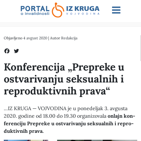
Objavljeno
4 avgust 2020
| Autor
Redakcija
Konferencija „Prepreke u
ostvarivanju seksualnih i
reproduktivnih prava“
…IZ KRUGA — VOJVODINA je u ponedel­jak 3. avgus­ta
2020. godine od 18.00 do 19.30 orga­ni­zo­vala
onla­jn kon­
fer­en­ci­ju Prepreke u ost­vari­van­ju sek­su­al­nih i repro­
duk­tivnih pra­va.