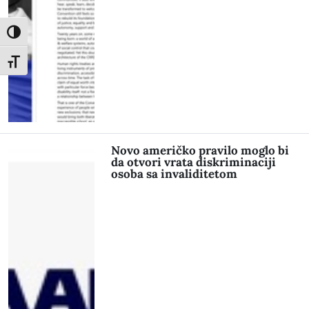
Toggle High Contrast
Toggle Font size
Novo američko pravilo moglo bi
da otvori vrata diskriminaciji
osoba sa invaliditetom