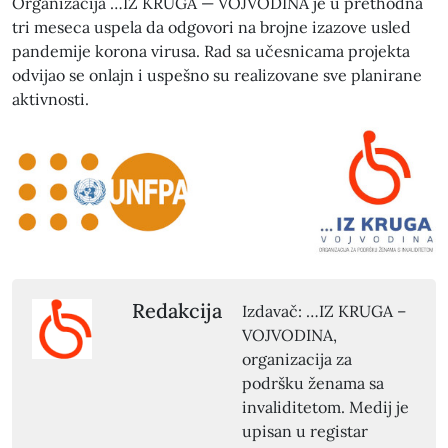
Orga­ni­zaci­ja …IZ KRUGA — VOJVODINA je u prethod­na
tri mese­ca uspela da odgov­ori na bro­jne iza­zove usled
pan­demi­je korona virusa. Rad sa učes­ni­ca­ma pro­jek­ta
odvi­jao se onla­jn i uspešno su real­i­zo­vane sve plani­rane
aktivnos­ti.
Redakcija
Izdavač: …IZ KRUGA –
VOJVODINA,
organizacija za
podršku ženama sa
invaliditetom. Medij je
upisan u registar