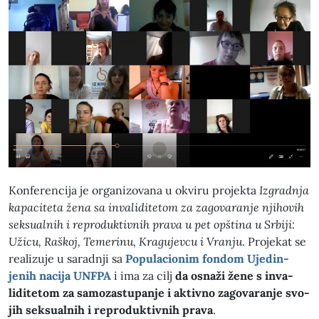
Kon­fer­en­ci­ja je orga­ni­zo­vana u okviru pro­jek­ta
Izgrad­n­ja
kapacite­ta žena sa inva­lidite­tom za zago­varan­je nji­hovih
sek­su­al­nih i repro­duk­tivnih pra­va u pet opšti­na u Srbi­ji:
Užicu, Raškoj, Temer­inu, Kragu­jevcu i Vran­ju
. Pro­jekat se
real­izu­je u sarad­nji sa
Pop­u­la­cionim fon­dom Ujed­in­
jenih naci­ja UNFPA
i ima za cilj
da osnaži žene s inva­
lidite­tom za samoza­s­tu­pan­je i aktivno zago­varan­je svo­
jih sek­su­al­nih i repro­duk­tivnih pra­va
.