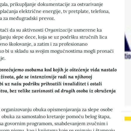
ala, prikupljanje dokumentacije za ostvarivanje
plaćanja električne energije, tv pretplate, telefona,
ca za međugradski prevoz.
staći da su aktivnosti
Organizacije
usmerene ka
ljanju slepe dece, koja se uz podršku stručnih lica
no školovanje, a zatim i za profesionano
ako bi u skladu sa svojim mogućnostima mogli pronaći
je.
svećujemo osobama kod kojih je oštećenje vida nastalo
života, gde se intenzivnije radi na njihovoj
 bi uz našu podršku prihvatili invaliditet i ostali
tva, bez velike zavisnosti od drugih osoba iz okruženja
u organizovanju obuka opismenjavanja za slepe osobe
 obuka za samostalno kretanje pomoću belog štapa,
 sa govornim programom, snabdevanjem zvučnim i
vom pismu, kao i knjigama koje se snimaju i štampaju