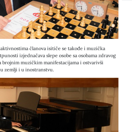
ktivnostima članova isitiče se takođe i muzička
otpunosti izjednačava slepe osobe sa osobama zdravog
a brojnim muzičkim manifestacijama i ostvarivši
u zemlji i u inostranstvu.