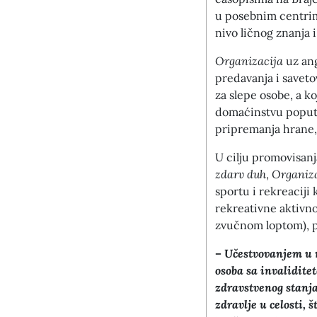
u posebnim centrima
nivo ličnog znanja 
Organizacija
uz an
predavanja i savetov
za slepe osobe, a k
domaćinstvu poput o
pripremanja hrane, 
U cilju promovisan
zdarv duh
,
Organiz
sportu i rekreaciji
rekreativne aktivno
zvučnom loptom), pl
–
Učestvovanjem u 
osoba sa invalidite
zdravstvenog stanja
zdravlje u celosti,