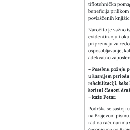
tiflotehnička pomag
beneficija prilikom 
povlaščenih knjiži
Naročito je važno i
evidentiranju i oku
pripremaju za redov
osposobljavanje, k
adekvatno zaposlen
–
Posebnu pažnju po
u kasnijem periodu 
rehabilitaciji, kako
korisni članovi druš
–
kaže Petar.
Podrška se sastoji 
na Brajevom pismu,
rad na računarima
časopisima na Braje