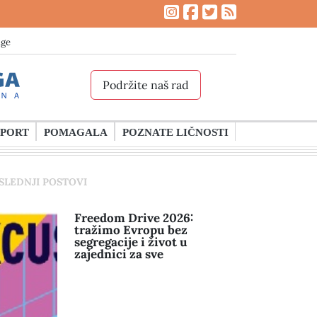
age
Podržite naš rad
SPORT
POMAGALA
POZNATE LIČNOSTI
SLEDNJI POSTOVI
Freedom Drive 2026:
tražimo Evropu bez
segregacije i život u
zajednici za sve