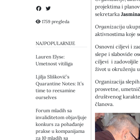
projektima i plano
sekretarka
Jasmina
1759 pregleda
Organizacija
ukupno
aktivnostima koje se
NAJPOPULARNIJE
Osnovni ciljevi i z
slepe i slabovide os
Lauren Elysе:
ciljevi i zadovolji
Umetnost vitiliga
život u okruženju u
Ljilja Slišković’s
Organizacija slepih
Quarantine Notes: It’s
prosvetne, umetničk
time to reexamine
društvenog karakte
ourselves
članova.
Forum mladih sa
invaliditetom objavljuje
konkurs za pohađanje
prakse u kompanijama
za 10 mladih sa