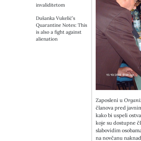
invaliditetom
Dušanka Vukelić’s
Quarantine Notes: This
is also a fight against
alienation
Zaposleni u
Organiz
članova pred javni
kako bi uspeli ostv
koje su dostupne č
slabovidim osobama
na novčanu naknadu