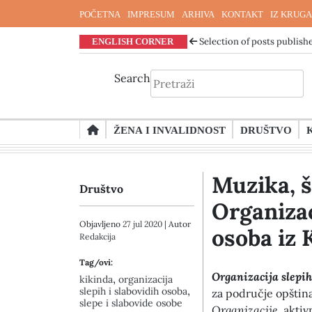
POČETNA
IMPRESUM
ARHIVA
KONTAKT
IZ KRUGA
ENGLISH CORNER
Selection of posts publishe
Search
Skip
ŽENA I INVALIDNOST
DRUŠTVO
to
content
Muzika, š
Društvo
Organizac
Objavljeno
27 jul 2020
| Autor
osoba iz 
Redakcija
Tag/ovi:
Organizacija slepih
,
kikinda
organizacija
,
slepih i slabovidih osoba
za područje opštin
slepe i slabovide osobe
Organizacije
, akti