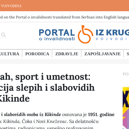
 VOJVODINA
d on the Portal o invalidnosti translated from Serbian into English langu
KULTURA
PORODICA
ZDRAVLJE
ZAPOŠLJAVANJE
ah, sport i umetnost:
PO
ija slepih i slabovidih
Kikinde
 i slabovidih osoba iz Kikinde
osnovana je
1951. godine
a:
Kikinda, Čoka i Novi Kneževac
. Sa delatnošću
vnostima, radionicama, uspešno realizovanim