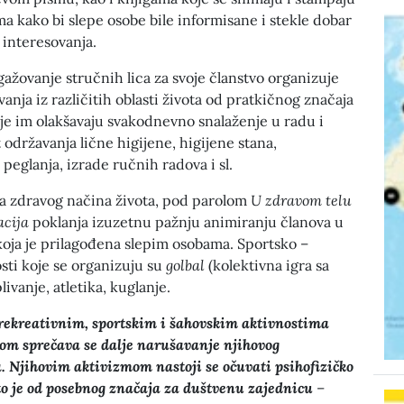
 kako bi slepe osobe bile informisane i stekle dobar
i interesovanja.
gažovanje stručnih lica za svoje članstvo organizuje
anja iz različitih oblasti života od pratkičnog značaja
oje im olakšavaju svakodnevno snalaženje u radu i
državanja lične higijene, higijene stana,
peglanja, izrade ručnih radova i sl.
ja zdravog načina života, pod parolom
U zdravom telu
acija
poklanja izuzetnu pažnju animiranju članova u
 koja je prilagođena slepim osobama. Sportsko –
sti koje se organizuju su
golbal
(kolektivna igra sa
ivanje, atletika, kuglanje.
rekreativnim, sportskim i šahovskim aktivnostima
tom sprečava se dalje narušavanje njihovog
. Njihovim aktivizmom nastoji se očuvati psihofizičko
 što je od posebnog značaja za duštvenu zajednicu
–