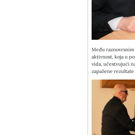
Među raznovrsnim a
aktivnost, koja u p
vida, učestvujući n
zapažene rezultate 