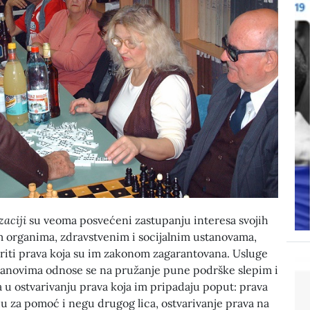
aciji
su veoma posvećeni zastupanju interesa svojih
m organima, zdravstvenim i socijalnim ustanovama,
ariti prava koja su im zakonom zagarantovana. Usluge
lanovima odnose se na pružanje pune podrške slepim i
 u ostvarivanju prava koja im pripadaju poput: prava
 za pomoć i negu drugog lica, ostvarivanje prava na