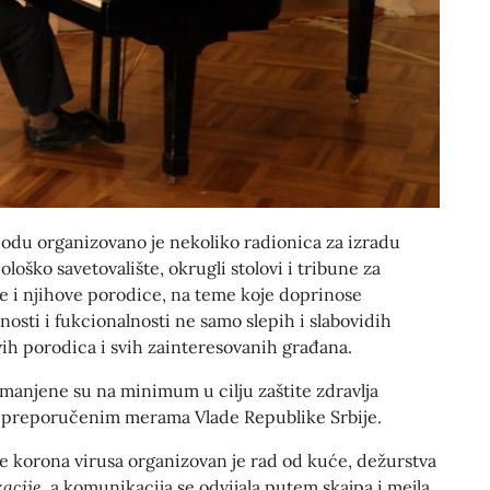
du organizovano je nekoliko radionica za izradu
loško savetovalište, okrugli stolovi i tribune za
e i njihove porodice, na teme koje doprinose
osti i fukcionalnosti ne samo slepih i slabovidih
vih porodica i svih zainteresovanih građana.
manjene su na minimum u cilju zaštite zdravlja
a preporučenim merama Vlade Republike Srbije.
 korona virusa organizovan je rad od kuće, dežurstva
acije,
a komunikacija se odvijala putem skajpa i mejla.