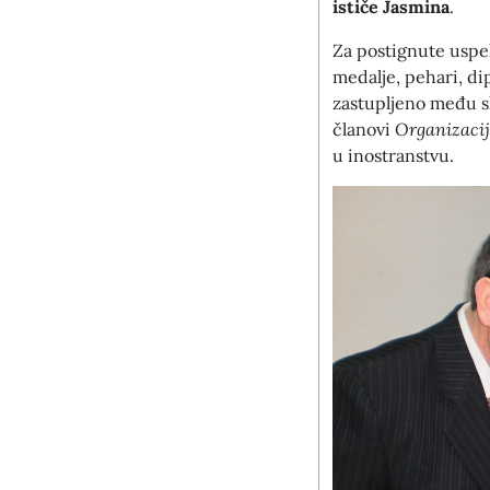
ističe Jasmina
.
Za postignute uspe
medalje, pehari, di
zastupljeno među s
članovi
Organizaci
u inostranstvu.