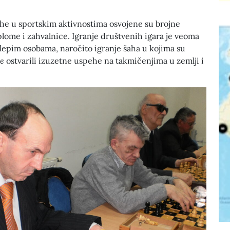
he u sportskim aktivnostima osvojene su brojne
plome i zahvalnice. Igranje društvenih igara je veoma
lepim osobama, naročito igranje šaha u kojima su
je
ostvarili izuzetne uspehe na takmičenjima u zemlji i