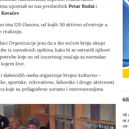
vima upoznali su nas predsednik
Petar Budai
i
 Kovačev
.
 ima 120 članova, od kojih 30 aktivno učestvuje u
 realizuju.
adaci
Organizacije
jesu da u što većem broju okupi
obe iz navedenih opština, kako bi se ostvarili njihovi
le potrebe koje su od izuzetnog značaja za normalan
 kojem žive.
 i slabovidih osoba organizuje brojne kulturno –
e, sportske, rekreativne, šahovske i druge aktivnosti
ra koje su prilagođene uzrastu i interesovanjima