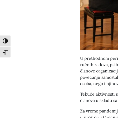
Toggle High Contrast
Toggle Font size
U prethodnom perio
ručnih radova, psiho
članove organizacij
povećanju samostaln
osoba, nego i njiho
Tekuće aktivnosti s
članova u skladu s
Za vreme pandemije
u prostoriji
Organiz