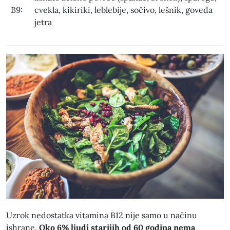
B9:
cvekla, kikiriki, leblebije, sočivo, lešnik, goveđa
jetra
Uzrok nedostatka vitamina B12 nije samo u načinu
ishrane.
Oko 6% ljudi starijih od 60 godina nema