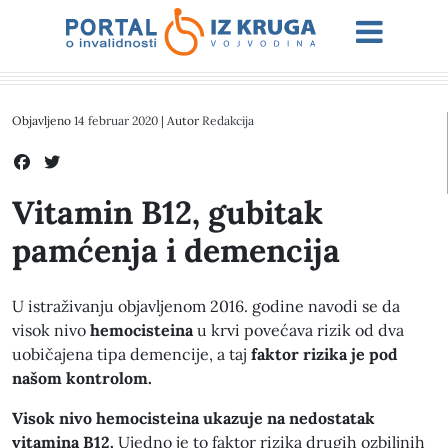
Objavljeno
14 februar 2020
| Autor
Redakcija
Vitamin B12, gubitak
pamćenja i demencija
U istraživanju objavljenom 2016. godine navodi se da
visok nivo
hemocisteina
u krvi povećava rizik od dva
uobičajena tipa demencije, a taj
faktor rizika je pod
našom kontrolom.
Visok nivo hemocisteina ukazuje na nedostatak
vitamina B12.
Ujedno je to faktor rizika drugih ozbiljnih