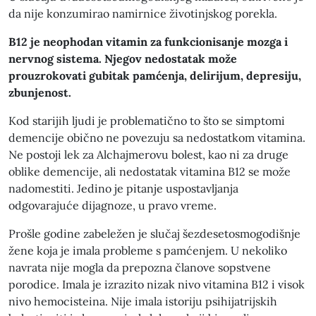
da nije konzumirao namirnice životinjskog porekla.
B12 je neophodan vitamin za funkcionisanje mozga i
nervnog sistema. Njegov nedostatak može
prouzrokovati gubitak pamćenja, delirijum, depresiju,
zbunjenost.
Kod starijih ljudi je problematično to što se simptomi
demencije obično ne povezuju sa nedostatkom vitamina.
Ne postoji lek za Alchajmerovu bolest, kao ni za druge
oblike demencije, ali nedostatak vitamina B12 se može
nadomestiti. Jedino je pitanje uspostavljanja
odgovarajuće dijagnoze, u pravo vreme.
Prošle godine zabeležen je slučaj šezdesetosmogodišnje
žene koja je imala probleme s pamćenjem. U nekoliko
navrata nije mogla da prepozna članove sopstvene
porodice. Imala je izrazito nizak nivo vitamina B12 i visok
nivo hemocisteina. Nije imala istoriju psihijatrijskih