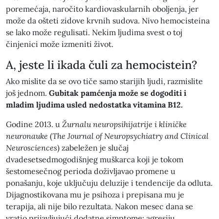
poremećaja, naročito kardiovaskularnih oboljenja, jer
može da ošteti zidove krvnih sudova. Nivo hemocisteina
se lako može regulisati. Nekim ljudima svest o toj
činjenici može izmeniti život.
A, jeste li ikada čuli za hemocistein?
Ako mislite da se ovo tiče samo starijih ljudi, razmislite
još jednom.
Gubitak pamćenja može se dogoditi i
mladim ljudima usled nedostatka vitamina B12.
Godine 2013. u
Žurnalu neuropsihijatrije i kliničke
neuronauke
(
The Journal of Neuropsychiatry and Clinical
Neurosciences
) zabeležen je slučaj
dvadesetsedmogodišnjeg muškarca koji je tokom
šestomesečnog perioda doživljavao promene u
ponašanju, koje uključuju deluzije i tendencije da odluta.
Dijagnostikovana mu je psihoza i prepisana mu je
terapija, ali nije bilo rezultata. Nakon mesec dana se
vratio prijavljujući dodatne simptome: agresiju,