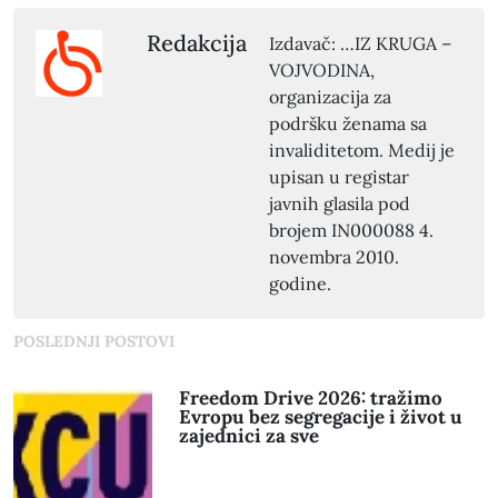
Redakcija
Izdavač: …IZ KRUGA –
VOJVODINA,
organizacija za
podršku ženama sa
invaliditetom. Medij je
upisan u registar
javnih glasila pod
brojem IN000088 4.
novembra 2010.
godine.
POSLEDNJI POSTOVI
Freedom Drive 2026: tražimo
Evropu bez segregacije i život u
zajednici za sve