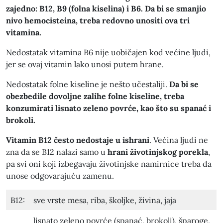
zajedno: B12, B9 (folna kiselina) i B6. Da bi se smanjio
nivo hemocisteina, treba redovno unositi ova tri
vitamina.
Nedostatak vitamina B6 nije uobičajen kod većine ljudi,
jer se ovaj vitamin lako unosi putem hrane.
Nedostatak folne kiseline je nešto učestaliji.
Da bi se
obezbedile dovoljne zalihe folne kiseline, treba
konzumirati lisnato zeleno povrće, kao što su spanać i
brokoli.
Vitamin B12 često nedostaje u ishrani
. Većina ljudi ne
zna da se B12 nalazi samo u
hrani životinjskog porekla
,
pa svi oni koji izbegavaju životinjske namirnice treba da
unose odgovarajuću zamenu.
B12:
sve vrste mesa, riba, školjke, živina, jaja
lisnato zeleno povrće (spanać, brokoli), šparoge,