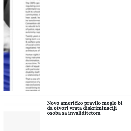
Novo američko pravilo moglo bi
da otvori vrata diskriminaciji
osoba sa invaliditetom