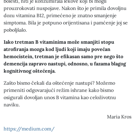
bolesti, niti je konzumirala lekove koji bi mogli
prouzrokovati nuspojave. Nakon što je primila dovoljnu
dozu vitamina B12, primećeno je znatno smanjenje
simptoma. Bila je potpuno orijentisana i pamćenje joj se
poboljšalo.
Iako tretman B vitaminima može smanjiti stopu
atrofiranja mozga kod ljudi koji imaju povećan
hemocistein, tretman je efikasan samo pre nego što
demencija zapravo nastupi, odnosno, u fazama blagog
kognitivnog oštećenja.
Zašto bismo čekali da oštećenje nastupi? Možemo
primeniti odgovarajući režim ishrane kako bismo
osigurali dovoljan unos B vitamina kao celoživotnu
naviku.
Maria Kros
https://medium.com/