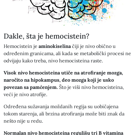
Dakle, šta je hemocistein?
Hemocistein je
aminokiselina
čiji je nivo obično u
određenim granicama, ali kada se metabolički procesi ne
odvijaju kako treba, nivo hemocisteina raste.
Visok nivo hemocisteina utiče na atrofiranje mozga,
naročito na hipokampus, deo mozga koji je usko
povezan sa pamćenjem.
Što je viši nivo hemocisteina,
veći je nivo atrofije.
Određena sužavanja moždanih regija su uobičajena
tokom starenja, ali brzina atrofiranja može biti znak da
nešto nije u redu.
Normalan nivo hemocisteina regulišu tri B vitamina