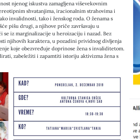
ičnost njenog iskustva zamagljena viševekovnim
ereotipnim shvatanjima, iracionalnim strahovima i
ako invalidnosti, tako i ženskog roda. O ženama s
šće pišu drugi, a njihove priče završavaju u
i se iz marginalizacije u heroizaciju i nazad. Bez
osti njihovih karaktera, u pozadini prividnog divljenja
jenje koje obezvređuje doprinose žena s invaliditetom.
rati, zabeležiti i zapamtiti istoriju aktivizma žena s