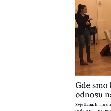
Gde smo b
odnosu n
Svjetlana
: Imam uti
svakim malim pomak