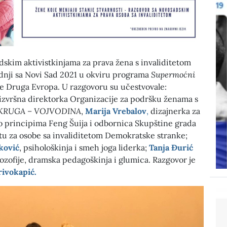
skim aktivistkinjama za prava žena s invaliditetom
adnji sa Novi Sad 2021 u okviru programa
Supermoćni
me Druga Evropa. U razgovoru su učestvovale:
izvršna direktorka Organizacije za podršku ženama s
 KRUGA – VOJVODINA
,
Marija
Vrebalov
,
dizajnerka za
po principima Feng Šuija i odbornica Skupštine grada
tu za osobe sa invaliditetom Demokratske stranke;
tković
, psihološkinja i smeh joga liderka;
Tanja Đurić
ilozofije, dramska pedagoškinja i glumica. Razgovor je
rivokapić.