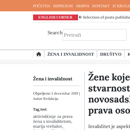
POČETNA
IMPRESUM
ARHIVA
KONTAKT
IZ KRUGA
ENGLISH CORNER
Selection of posts publishe
Search
Skip
ŽENA I INVALIDNOST
DRUŠTVO
to
content
Žene koje
Žena i invalidnost
stvarnost
Objavljeno
3 decembar 2019
|
novosads
Autor
Redakcija
prava oso
Tag/ovi:
aktivistkinje za prava
,
žena s invaliditetom
,
Invaliditet je aspek
marija vrebalov