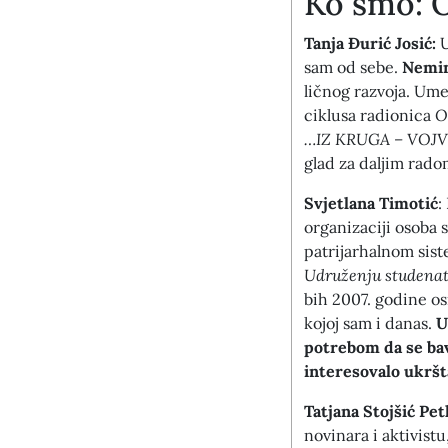
Ko smo: O
Tanja Đurić Josić:
U
sam od sebe.
Nemin
ličnog razvoja. Ume
ciklusa radionica
O
…IZ KRUGA – VOJ
glad za daljim rad
Svjetlana Timotić
:
organizaciji osoba 
patrijarhalnom sist
Udruženju studenat
bih 2007. godine o
kojoj sam i danas.
U
potrebom da se bav
interesovalo ukršta
Tatjana Stojšić Pe
novinara i aktivistu