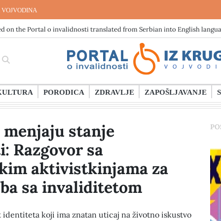
 VOJVODINA
d on the Portal o invalidnosti translated from Serbian into English langu
KULTURA
PORODICA
ZDRAVLJE
ZAPOŠLJAVANJE
 menjaju stanje
PO
i: Razgovor sa
kim aktivistkinjama za
ba sa invaliditetom
t identiteta koji ima znatan uticaj na životno iskustvo