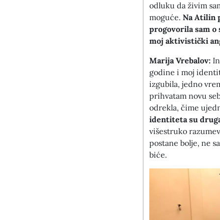
odluku da živim sam
moguće.
Na Atilin
progovorila sam o 
moj aktivistički a
Marija Vrebalov:
In
godine i moj ident
izgubila, jedno vre
prihvatam novu sebe
odrekla, čime ujedn
identiteta su drug
višestruko razumev
postane bolje, ne s
biće.