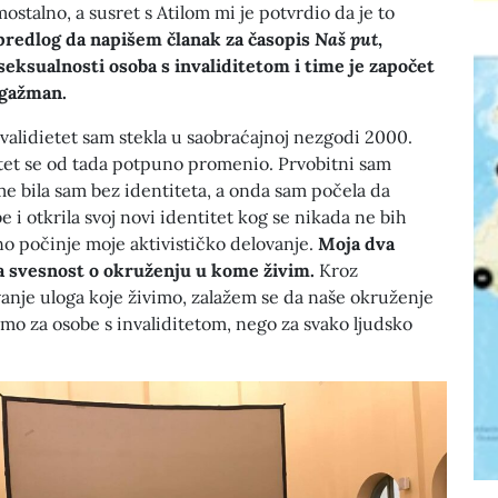
ostalno, a susret s Atilom mi je potvrdio da je to
 predlog da napišem članak za časopis
Naš put
,
seksualnosti osoba s invaliditetom i time je započet
ngažman.
validietet sam stekla u saobraćajnoj nezgodi 2000.
itet se od tada potpuno promenio. Prvobitni sam
me bila sam bez identiteta, a onda sam počela da
 i otkrila svoj novi identitet kog se nikada ne bih
o počinje moje aktivističko delovanje.
Moja dva
a svesnost o okruženju u kome živim.
Kroz
anje uloga koje živimo, zalažem se da naše okruženje
amo za osobe s invaliditetom, nego za svako ljudsko