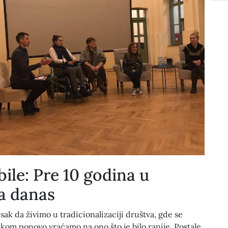
ile: Pre 10 godina u
a danas
sak da živimo u tradicionalizaciji društva, gde se
om ponovo vraćamo na ono što je bilo ranije. Postale