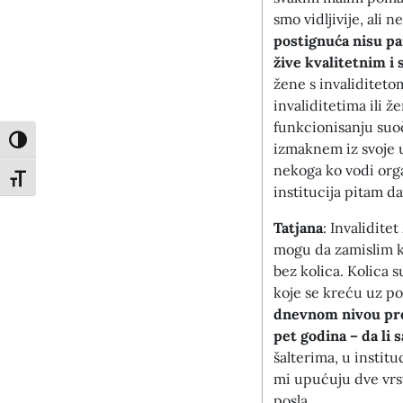
smo vidljivije, ali
postignuća nisu pa
žive kvalitetnim i
žene s invaliditeto
invaliditetima ili 
funkcionisanju suo
Toggle High Contrast
izmaknem iz svoje u
nekoga ko vodi orga
Toggle Font size
institucija pitam d
Tatjana
: Invalidite
mogu da zamislim k
bez kolica. Kolica 
koje se kreću uz po
dnevnom nivou pre
pet godina – da li
šalterima, u institu
mi upućuju dve vrst
posla.