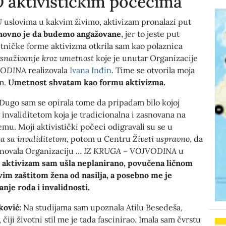
 aktivističkim počecima
 uslovima u kakvim živimo, aktivizam pronalazi put
ovno je da budemo angažovane
, jer to jeste put
tničke forme aktivizma otkrila sam kao polaznica
snaživanje kroz umetnost
koje je unutar Organizacije
VODINA
realizovala
Ivana Inđin
. Time se otvorila moja
om.
Umetnost shvatam kao formu aktivizma.
 Dugo sam se opirala tome da pripadam bilo kojoj
s invaliditetom koja je tradicionalna i zasnovana na
emu. Moji aktivistički počeci odigravali su se u
a sa invaliditetom
, potom u Centru
Živeti uspravno
, da
snovala Organizaciju
… IZ KRUGA – VOJVODINA
u
 aktivizam sam ušla neplanirano, povučena ličnom
im zaštitom žena od nasilja, a posebno me je
nje roda i invalidnosti.
tković:
Na studijama sam upoznala Atilu Besedeša,
, čiji životni stil me je tada fascinirao. Imala sam čvrstu