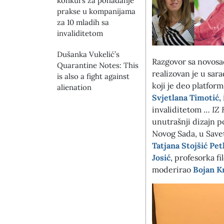
konkurs za pohađanje
prakse u kompanijama
za 10 mladih sa
invaliditetom
Dušanka Vukelić’s
Razgovor sa novosad
Quarantine Notes: This
realizovan je u sar
is also a fight against
koji je deo platfor
alienation
Svjetlana Timotić,
invaliditetom …
IZ
unutrašnji dizajn 
Novog Sada, u Save
Tatjana Stojšić Pe
Josić
, profesorka f
moderirao
Bojan K