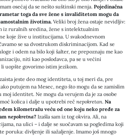
 nemam osećaj da se nešto suštinski menja.
Pojedinačna
rametar toga da sve žene s invaliditetom mogu da
 samostalnim životima.
Veliki broj žena ostaje nevidljiv:
m iz ruralnih sredina, žene s intelektualnim
žene koje žive u institucijama. U svakodnevnom
čavamo se sa dvostrukom diskriminacijom. Kad se
loge i odem na bilo koji šalter, ne prepoznaju me kao
nizaciju, niti kao poslodavca, pa se u većini
a li uopšte govorimo istim jezikom.
t zaista jeste deo mog identiteta, u toj meri da, pre
ako putujem na Mesec, nego što mogu da se zamislim
su moj identitet. Ne mogu da verujem da je za osobe
moć kolica i dalje u upotrebi reč
nepokretan
.
Na
đem kilometražu veću od one koju neko pređe za
 sam
nepokretna
?
Izašla sam iz tog okvira. Ali, na
cijama, na ulici – i dalje se suočavam sa pogledima koji
e poruka: divljenje ili sažaljenje. Imamo još mnogo