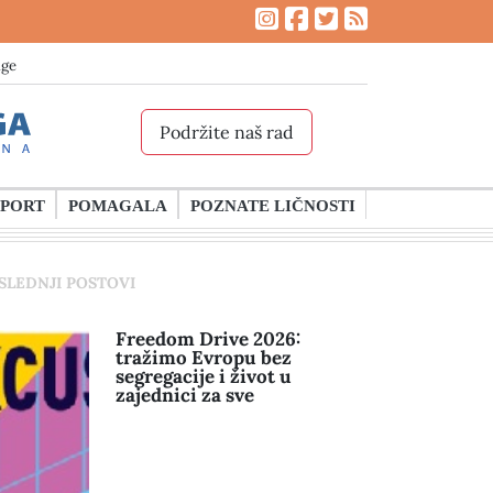
age
Podržite naš rad
SPORT
POMAGALA
POZNATE LIČNOSTI
SLEDNJI POSTOVI
Freedom Drive 2026:
tražimo Evropu bez
segregacije i život u
zajednici za sve