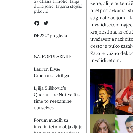
,
Svjetlana Timotić
tanja
žene, ali je autent
,
đurić josić
tatjana stojšić
pretpostavkama, st
ptković
stigmatizacijom – k
invaliditetom najče
krajnostima, krećuć
2247 pregleda
uvažavanja različit
često je puko sažal
Zato je važno dekodi
NAJPOPULARNIJE
invaliditetom.
Lauren Elysе:
Umetnost vitiliga
Ljilja Slišković’s
Quarantine Notes: It’s
time to reexamine
ourselves
Forum mladih sa
invaliditetom objavljuje