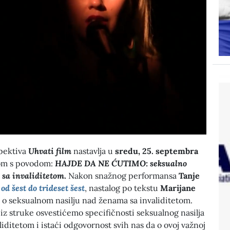
pektiva
Uhvati film
nastavlja u
sredu, 25. septembra
rom s povodom:
HAJDE DA NE ĆUTIMO: seksualno
 sa invaliditetom
.
Nakon snažnog performansa
Tanje
 od šest do trideset šest
, nastalog po tekstu
Marijane
na o seksualnom nasilju nad ženama sa invaliditetom.
iz struke osvestićemo specifičnosti seksualnog nasilja
iditetom i istaći odgovornost svih nas da o ovoj važnoj