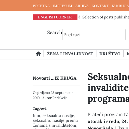
POČETNA
IMPRESUM
ARHIVA
KONTAKT
IZ KRUGA
ENGLISH CORNER
Selection of posts publishe
Search
Skip
ŽENA I INVALIDNOST
DRUŠTVO
to
content
Seksualn
Novosti ...IZ KRUGA
invalidit
Objavljeno
23 septembar
programa 
2019
| Autor
Redakcija
Tag/ovi:
Prateći program 1
,
,
film
seksualno nasilje
seksualno nasilje prema
utorak i sredu, 24.
,
ženama s invaliditetom
Novog Sada
. Ulaz 