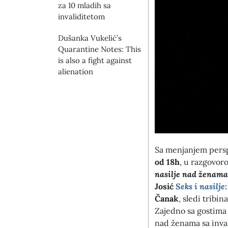
za 10 mladih sa
invaliditetom
Dušanka Vukelić’s
Quarantine Notes: This
is also a fight against
alienation
Sa menjanjem pers
od 18h
, u razgovo
nasilje nad ženama
Josić
Seks i nasilje:
Čanak
, sledi tribi
Zajedno sa gostima 
nad ženama sa inval