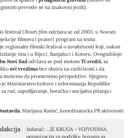
segmenti prevode se na znakovni jezik).
i festival
Uhvati film
održava se od 2003. u Novom
jekcije filmova i prateći program na temu
 je regionalni filmski festival o invalidnosti koji, nakon
izdanje ima i u Rijeci, Banjaluci i Kotoru. Ovogodišnje
ilm Novi Sad
održava se pod motom
Ti vrediš
,
sa
liko
svi vredimo
bez obzira na različitosti i da
a možemo da promenimo perspektive. Njegovu
o je Ministarstvo kulture i informisanja Republike
 za rad, zapošljavanje, boračka i socijalna pitanja i
Dostavila
: Marijana Ramić, koordinatorka PR aktivnosti
dakcija
Izdavač: …IZ KRUGA – VOJVODINA,
organizacija za podršku ženama sa