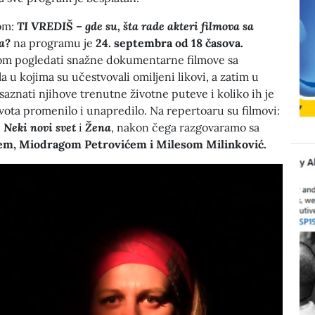
om:
TI VREDIŠ – gde su, šta rade akteri filmova sa
a?
na programu je
24. septembra od 18 časova.
nom pogledati snažne dokumentarne filmove sa
a u kojima su učestvovali omiljeni likovi, a zatim u
saznati njihove trenutne životne puteve i koliko ih je
ota promenilo i unapredilo. Na repertoaru su filmovi:
,
Neki novi svet
i
Žena
, nakon čega razgovaramo sa
m, Miodragom Petrovićem i Milesom Milinković.