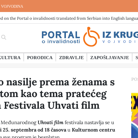
 VOJVODINA
d on the Portal o invalidnosti translated from Serbian into English langu
KULTURA
PORODICA
ZDRAVLJE
ZAPOŠLJAVANJE
o nasilje prema ženama s
PO
etom kao tema pratećeg
Festivala Uhvati film
7. Međunarodnog
Uhvati film
festivala nastavlja se u
 i 25. septembra od 18 časova
u
Kulturnom centru
na sve program je besplatan.