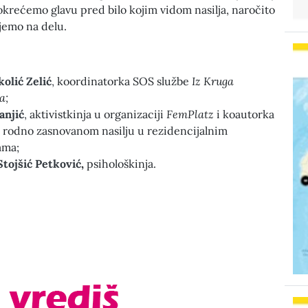
krećemo glavu pred bilo kojim vidom nasilja, naročito
jemo na delu.
kolić Zelić
,
koordinatorka SOS službe
Iz Kruga
a;
anjić
,
aktivistkinja u organizaciji
FemPlatz
i koautorka
o rodno zasnovanom nasilju u rezidencijalnim
ama;
Stojšić Petković
,
psihološkinja.