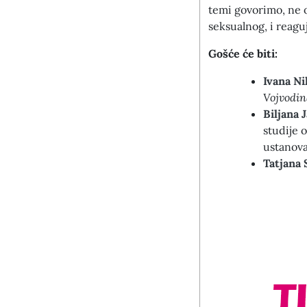
temi govorimo, ne o
seksualnog, i reagu
Gošće će biti:
Ivana Ni
Vojvodin
Biljana J
studije 
ustanov
Tatjana 