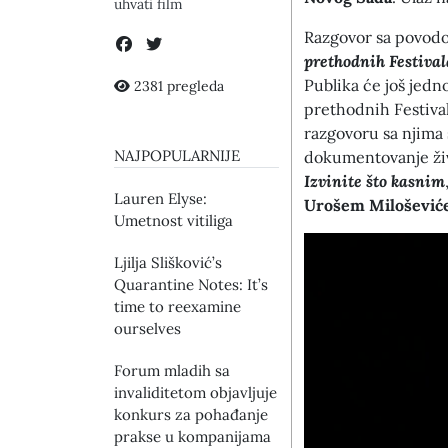
uhvati film
Razgovor sa povod
prethodnih Festival
Publika će još jed
2381 pregleda
prethodnih Festival
razgovoru sa njima 
NAJPOPULARNIJE
dokumentovanje živ
Izvinite što kasnim
Lauren Elysе:
Urošem Miloševiće
Umetnost vitiliga
Ljilja Slišković’s
Quarantine Notes: It’s
time to reexamine
ourselves
Forum mladih sa
invaliditetom objavljuje
konkurs za pohađanje
prakse u kompanijama