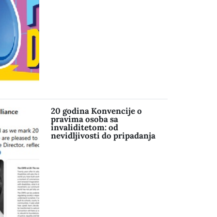
20 godina Konvencije o
pravima osoba sa
invaliditetom: od
nevidljivosti do pripadanja