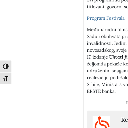
titlovani, govorni 
Program Festivala
Međunarodni filmsk
Sadu i obuhvata pro
invalidnosti. Jedini
novosadskog, svoje 
17. izdanje
Uhvati f
željomda pokaže ko
Toggle High Contrast
udruženim snagam
realizaciju podržal
Toggle Font size
Srbije, Ministarstvo
ERSTE banka.
Re