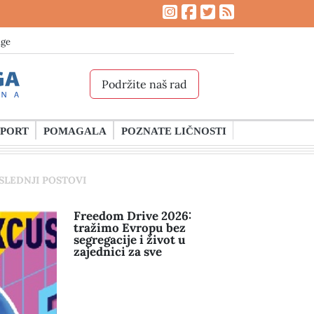
age
Podržite naš rad
SPORT
POMAGALA
POZNATE LIČNOSTI
SLEDNJI POSTOVI
Freedom Drive 2026:
tražimo Evropu bez
segregacije i život u
zajednici za sve