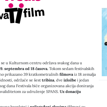
se u Kulturnom centru održava svakog dana u
29. septembra od 18 časova.
Tokom sedam festivalskih
rno prikazano 39 kratkometražnih
filmova
iz 18 zemalja
idnosti, održaće se šest
tribina
, dve
izložbe
i jedan
nog dana Festivala biće organizovana akcija doniranja
invaliditetom za udruženje SPANS.
Uz donaciju
tpuno besplatni i
prilagođeni gluvima
(filmovi su