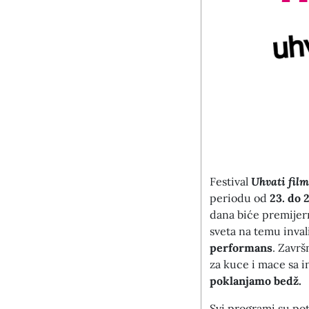
Festival
Uhvati film
periodu od
23. do 
dana biće premije
sveta na temu inval
performans
. Završ
za kuce i mace sa 
poklanjamo bedž.
Svi programi su po