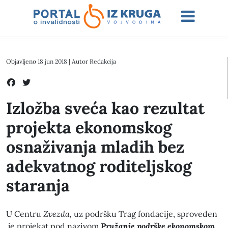
Objavljeno
18 jun 2018
| Autor
Redakcija
Izložba sveća kao rezultat
projekta ekonomskog
osnaživanja mladih bez
adekvatnog roditeljskog
staranja
U Centru
Zvezda,
uz podršku Trag fondacije, sproveden
je projekat pod nazivom
Pružanje podrške ekonomskom