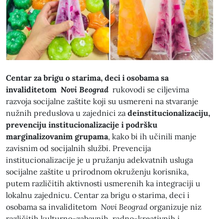
Centar za brigu o starima, deci i osobama sa
invaliditetom
Novi Beograd
rukovodi se ciljevima
razvoja socijalne zaštite koji su usmereni na stvaranje
nužnih preduslova u zajednici za
deinstitucionalizaciju,
prevenciju institucionalizacije i podršku
marginalizovanim grupama
, kako bi ih učinili manje
zavisnim od socijalnih službi. Prevencija
institucionalizacije je u pružanju adekvatnih usluga
socijalne zaštite u prirodnom okruženju korisnika,
putem različitih aktivnosti usmerenih ka integraciji u
lokalnu zajednicu. Centar za brigu o starima, deci i
osobama sa invaliditetom
Novi Beograd
organizuje niz
različitih kulturno-zabavnih, radno-kreativnih i