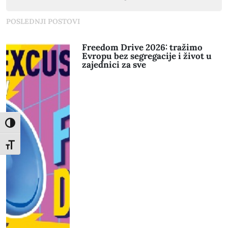
POSLEDNJI POSTOVI
Freedom Drive 2026: tražimo
Evropu bez segregacije i život u
zajednici za sve
Toggle High Contrast
Toggle Font size