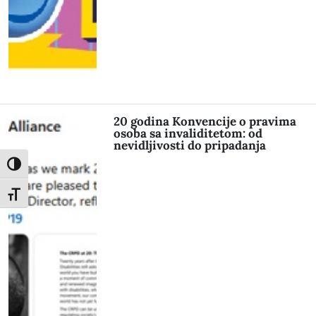
20 godina Konvencije o pravima
osoba sa invaliditetom: od
nevidljivosti do pripadanja
Toggle High Contrast
Toggle Font size