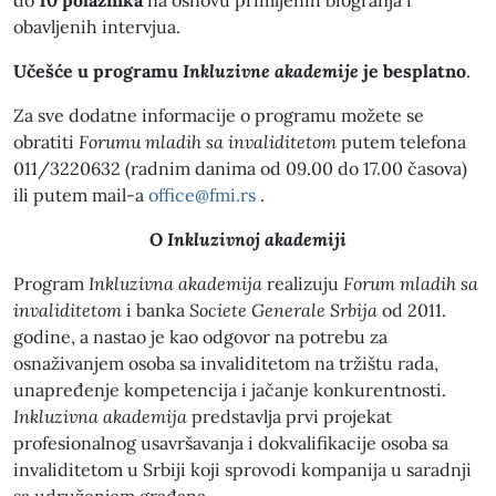
do
10 polaznika
na osnovu primljenih biografija i
obavljenih intervjua.
Učešće u programu
Inkluzivne akademije
je besplatno
.
Za sve dodatne informacije o programu možete se
obratiti
Forumu mladih sa invaliditetom
putem telefona
011/3220632 (radnim danima od 09.00 do 17.00 časova)
ili putem mail-a
office@fmi.rs
.
O
Inkluzivnoj akademiji
Program
Inkluzivna akademija
realizuju
Forum mladih sa
invaliditetom
i banka
Societe Generale Srbija
od 2011.
godine, a nastao je kao odgovor na potrebu za
osnaživanjem osoba sa invaliditetom na tržištu rada,
unapređenje kompetencija i jačanje konkurentnosti.
Inkluzivna akademija
predstavlja prvi projekat
profesionalnog usavršavanja i dokvalifikacije osoba sa
invaliditetom u Srbiji koji sprovodi kompanija u saradnji