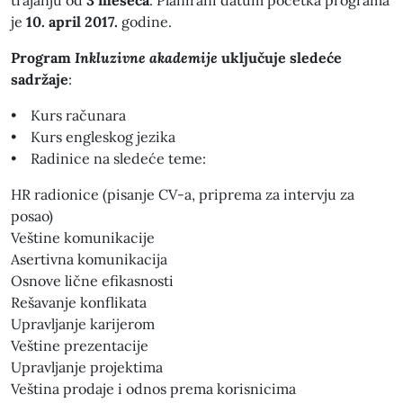
trajanju od
3 meseca
. Planirani datum početka programa
je
10. april 2017.
godine.
Program
Inkluzivne akademije
uključuje sledeće
sadržaje
:
• Kurs računara
• Kurs engleskog jezika
• Radinice na sledeće teme:
HR radionice (pisanje CV-a, priprema za intervju za
posao)
Veštine komunikacije
Asertivna komunikacija
Osnove lične efikasnosti
Rešavanje konflikata
Upravljanje karijerom
Veštine prezentacije
Upravljanje projektima
Veština prodaje i odnos prema korisnicima