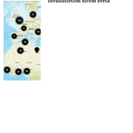
invaliditetom širom sveta