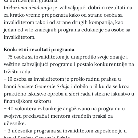
sa udruženjem građana.
Inkluzivna akademija
je, zahvaljujući dobrim rezultatima,
za kratko vreme prepoznata kako od strane osoba sa
invaliditetom tako i od strane drugih kompanija, kao
jedan od vrlo značajnih programa edukacije za osobe sa
invaliditetom.
Konkretni rezultati programa
:
– 75 osoba sa invaliditetom je unapredilo svoje znanje i
veštine zahvaljujući programu i postalo konkurentnije na
tržištu rada
– 19 osoba sa invaliditetom je prošlo radnu praksu u
banci
Societe Generale Srbija
i dobilo priliku da se kroz
praktično iskustvo oproba u sferi rada i stekne iskustvo u
finansijskom sektoru
– 40 volontera iz banke je angažovano na programu u
svojstvu predavača i mentora stručnih praksi za
učesnike.
– 3 učesnika programa sa invaliditetom zaposleno je u