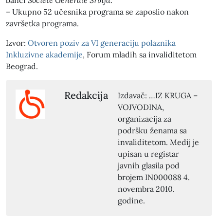
banci
Societe Generale Srbija
.
– Ukupno 52 učesnika programa se zaposlio nakon
završetka programa.
Izvor:
Otvoren poziv za VI generaciju polaznika
Inkluzivne akademije
, Forum mladih sa invaliditetom
Beograd.
Redakcija
Izdavač: …IZ KRUGA –
VOJVODINA,
organizacija za
podršku ženama sa
invaliditetom. Medij je
upisan u registar
javnih glasila pod
brojem IN000088 4.
novembra 2010.
godine.