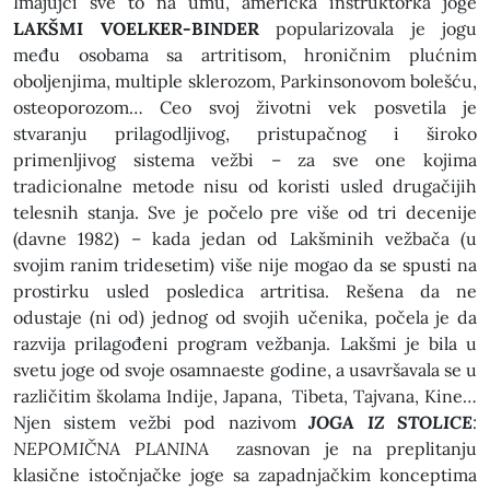
Imajujći sve to na umu, američka instruktorka joge
LAKŠMI VOELKER-BINDER
popularizovala je jogu
među osobama sa artritisom, hroničnim plućnim
oboljenjima, multiple sklerozom, Parkinsonovom bolešću,
osteoporozom… Ceo svoj životni vek posvetila je
stvaranju prilagodljivog, pristupačnog i široko
primenljivog sistema vežbi – za sve one kojima
tradicionalne metode nisu od koristi usled drugačijih
telesnih stanja. Sve je počelo pre više od tri decenije
(davne 1982) – kada jedan od Lakšminih vežbača (u
svojim ranim tridesetim) više nije mogao da se spusti na
prostirku usled posledica artritisa. Rešena da ne
odustaje (ni od) jednog od svojih učenika, počela je da
razvija prilagođeni program vežbanja. Lakšmi je bila u
svetu joge od svoje osamnaeste godine, a usavršavala se u
različitim školama Indije, Japana, Tibeta, Tajvana, Kine…
Njen sistem vežbi pod nazivom
JOGA IZ STOLICE
:
NEPOMIČNA PLANINA
zasnovan je na preplitanju
klasične istočnjačke joge sa zapadnjačkim konceptima