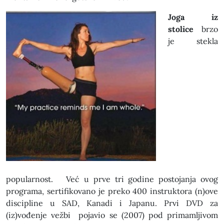
Joga iz
stolice
brzo
je stekla
popularnost. Već u prve tri godine postojanja ovog
programa, sertifikovano je preko 400 instruktora (n)ove
discipline u SAD, Kanadi i Japanu. Prvi DVD za
(iz)vođenje vežbi pojavio se (2007) pod primamljivom