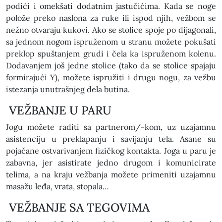
podići i omekšati dodatnim jastučićima. Kada se noge
polože preko naslona za ruke ili ispod njih, vežbom se
nežno otvaraju kukovi. Ako se stolice spoje po dijagonali,
sa jednom nogom ispruženom u stranu možete pokušati
preklop spuštanjem grudi i čela ka ispruženom kolenu.
Dodavanjem još jedne stolice (tako da se stolice spajaju
formirajući Y), možete ispružiti i drugu nogu, za vežbu
istezanja unutrašnjeg dela butina.
VEŽBANJE U PARU
Jogu možete raditi sa partnerom/-kom, uz uzajamnu
asistenciju u preklapanju i savijanju tela. Asane su
pojačane ostvarivanjem fizičkog kontakta. Joga u paru je
zabavna, jer asistirate jedno drugom i komunicirate
telima, a na kraju vežbanja možete primeniti uzajamnu
masažu leđa, vrata, stopala…
VEŽBANJE SA TEGOVIMA