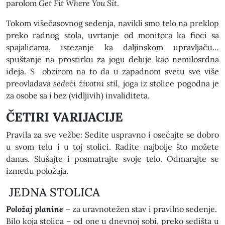
parolom
Get Fit Where You Sit
.
Tokom višečasovnog sedenja, navikli smo telo na preklop
preko radnog stola, uvrtanje od monitora ka fioci sa
spajalicama, istezanje ka daljinskom upravljaču…
spuštanje na prostirku za jogu deluje kao nemilosrdna
ideja. S obzirom na to da u zapadnom svetu sve više
preovladava
sedeći životni stil,
joga iz stolice pogodna je
za osobe sa i bez (vidljivih) invaliditeta.
ČETIRI VARIJACIJE
Pravila za sve vežbe: Sedite uspravno i osećajte se dobro
u svom telu i u toj stolici. Radite najbolje što možete
danas. Slušajte i posmatrajte svoje telo. Odmarajte se
između položaja.
JEDNA STOLICA
Položaj planine
– za uravnotežen stav i pravilno sedenje.
Bilo koja stolica – od one u dnevnoj sobi, preko sedišta u