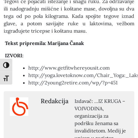
Tegovi će pojačati istezanje i snagu ruku. Za održavanje
ili nadogradnju mišićne i koštane mase, dovoljna su dva
tega od po pola kilograma. Kada spojite tegove iznad
glave, a potom savijajte ruke u laktovima, vežbom
izgrađujete tricepse i koštanu masu.
Tekst pripremila: Marijana Čanak
IZVORI
:
Toggle High Contrast
http://www.getfitwhereyousit.com
http://yoga.lovetoknow.com/Chair_Yoga:_Lak
Toggle Font size
http://2young2retire.com/wp/?p=451
Redakcija
Izdavač: …IZ KRUGA –
VOJVODINA,
organizacija za
podršku ženama sa
invaliditetom. Medij je