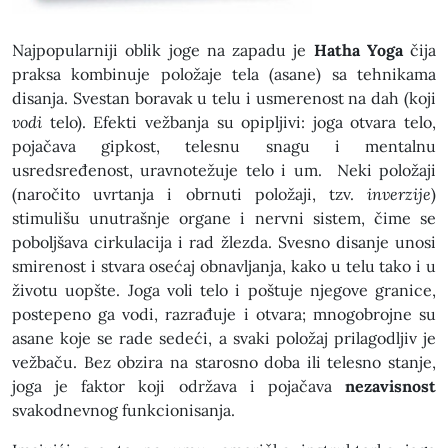
Najpopularniji oblik joge na zapadu je
Hatha Yoga
čija
praksa kombinuje položaje tela (asane) sa tehnikama
disanja. Svestan boravak u telu i usmerenost na dah (koji
vodi
telo). Efekti vežbanja su opipljivi: joga otvara telo,
pojačava gipkost, telesnu snagu i mentalnu
usredsređenost, uravnotežuje telo i um. Neki položaji
(naročito uvrtanja i obrnuti položaji, tzv.
inverzije
)
stimulišu unutrašnje organe i nervni sistem, čime se
poboljšava cirkulacija i rad žlezda. Svesno disanje unosi
smirenost i stvara osećaj obnavljanja, kako u telu tako i u
životu uopšte. Joga voli telo i poštuje njegove granice,
postepeno ga vodi, razrađuje i otvara; mnogobrojne su
asane koje se rade sedeći, a svaki položaj prilagodljiv je
vežbaču. Bez obzira na starosno doba ili telesno stanje,
joga je faktor koji održava i pojačava
nezavisnost
svakodnevnog funkcionisanja.