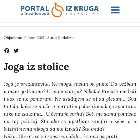
Objavljeno
16 mart 2015
| Autor
Redakcija
Joga iz stolice
Joga je prezahtevna. Ne mogu, nisam od gume! Da vežbam
u ovim godinama? U mom stanju? Nikako! Previše me boli
i dok se ne pomeram. Ne usuđujem se ni da gledam… Sva
ta tela, kako se muče u uvrnutim položajima koje spontano
niko ne zauzima… U čemu je svrha? Boli me sama pomisao
na taj položaj. Šta ako se upetljam sam(a) u sebe, a u
blizini nema nikoga da me izvadi? Šta onda?
Ništa. Uhvati se za sopstveni dah… i samo ga prati.