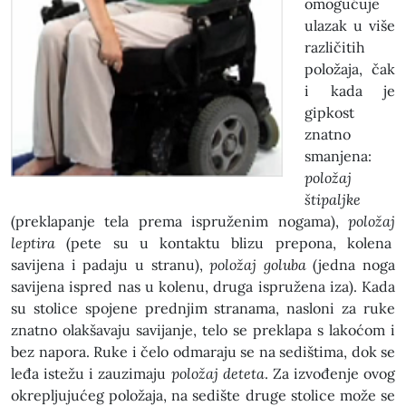
omogućuje
ulazak u više
različitih
položaja, čak
i kada je
gipkost
znatno
smanjena:
položaj
štipaljke
(preklapanje tela prema ispruženim nogama),
položaj
leptira
(pete su u kontaktu blizu prepona, kolena
savijena i padaju u stranu),
položaj goluba
(jedna noga
savijena ispred nas u kolenu, druga ispružena iza). Kada
su stolice spojene prednjim stranama, nasloni za ruke
znatno olakšavaju savijanje, telo se preklapa s lakoćom i
bez napora. Ruke i čelo odmaraju se na sedištima, dok se
leđa istežu i zauzimaju
položaj deteta
. Za izvođenje ovog
okrepljujućeg položaja, na sedište druge stolice može se