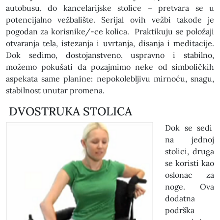
autobusu, do kancelarijske stolice – pretvara se u
potencijalno vežbalište. Serijal ovih vežbi takođe je
pogodan za korisnike/-ce kolica. Praktikuju se položaji
otvaranja tela, istezanja i uvrtanja, disanja i meditacije.
Dok sedimo, dostojanstveno, uspravno i stabilno,
možemo pokušati da pozajmimo neke od simboličkih
aspekata same planine: nepokolebljivu mirnoću, snagu,
stabilnost unutar promena.
DVOSTRUKA STOLICA
Dok se sedi
na jednoj
stolici, druga
se koristi kao
oslonac za
noge. Ova
dodatna
podrška