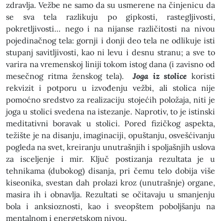
zdravlja. Vežbe ne samo da su usmerene na činjenicu da
se sva tela razlikuju po gipkosti, rastegljivosti,
pokretljivosti… nego i na nijanse različitosti na nivou
pojedinačnog tela: gornji i donji deo tela ne odlikuje isti
stupanj savitljivosti, kao ni levu i desnu stranu; a sve to
varira na vremenskoj liniji tokom istog dana (i zavisno od
mesečnog ritma ženskog tela).
Joga iz stolice
koristi
rekvizit i potporu u izvođenju vežbi, ali stolica nije
pomoćno sredstvo za realizaciju stojećih položaja, niti je
joga u stolici svedena na istezanje. Naprotiv, to je istinski
meditativni boravak u stolici. Pored fizičkog aspekta,
težište je na disanju, imaginaciji, opuštanju, osvešćivanju
pogleda na svet, kreiranju unutrašnjih i spoljašnjih uslova
za isceljenje i mir. Ključ postizanja rezultata je u
tehnikama (dubokog) disanja, pri čemu telo dobija više
kiseonika, svestan dah prolazi kroz (unutrašnje) organe,
masira ih i obnavlja. Rezultati se očitavaju u smanjenju
bola i anksioznosti, kao i sveopštem poboljšanju na
mentalnom i energetskom nivou.