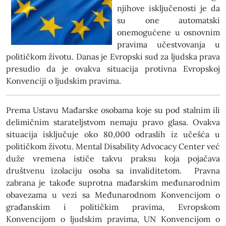
njihove isključenosti je da
su one automatski
onemogućene u osnovnim
pravima učestvovanja u
političkom životu. Danas je Evropski sud za ljudska prava
presudio da je ovakva situacija protivna Evropskoj
Konvenciji o ljudskim pravima.
Prema Ustavu Mađarske osobama koje su pod stalnim ili
delimičnim starateljstvom nemaju pravo glasa. Ovakva
situacija isključuje oko 80,000 odraslih iz učešća u
političkom životu. Mental Disability Advocacy Center već
duže vremena ističe takvu praksu koja pojačava
društvenu izolaciju osoba sa invaliditetom. Pravna
zabrana je takođe suprotna mađarskim međunarodnim
obavezama u vezi sa Međunarodnom Konvencijom o
građanskim i političkim pravima, Evropskom
Konvencijom o ljudskim pravima, UN Konvencijom o