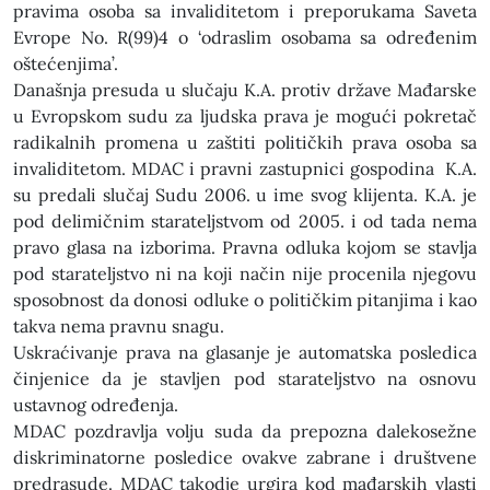
pravima osoba sa invaliditetom i preporukama Saveta
Evrope No. R(99)4 o ‘odraslim osobama sa određenim
oštećenjima’.
Današnja presuda u slučaju K.A. protiv države Mađarske
u Evropskom sudu za ljudska prava je mogući pokretač
radikalnih promena u zaštiti političkih prava osoba sa
invaliditetom. MDAC i pravni zastupnici gospodina K.A.
su predali slučaj Sudu 2006. u ime svog klijenta. K.A. je
pod delimičnim starateljstvom od 2005. i od tada nema
pravo glasa na izborima. Pravna odluka kojom se stavlja
pod starateljstvo ni na koji način nije procenila njegovu
sposobnost da donosi odluke o političkim pitanjima i kao
takva nema pravnu snagu.
Uskraćivanje prava na glasanje je automatska posledica
činjenice da je stavljen pod starateljstvo na osnovu
ustavnog određenja.
MDAC pozdravlja volju suda da prepozna dalekosežne
diskriminatorne posledice ovakve zabrane i društvene
predrasude. MDAC takodje urgira kod mađarskih vlasti