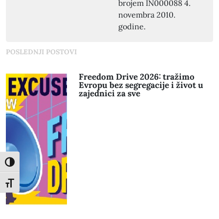
brojem IN000088 4.
novembra 2010.
godine.
POSLEDNJI POSTOVI
Freedom Drive 2026: tražimo
Evropu bez segregacije i život u
zajednici za sve
Toggle High Contrast
Toggle Font size