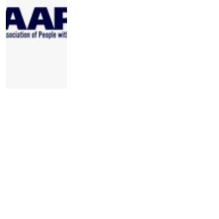
Globalna mapa organizacija
osoba sa invaliditetom – nova
platforma koja povezuje
organizacije osoba sa
invaliditetom širom sveta