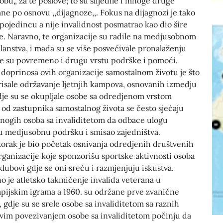
obu„ za te poslove; to su slijedile i mnoge druge
ne po osnovu ‚‚dijagnoze‚‚. Fokus na dijagnozi je tako
pojedincu a nije invalidnost posmatrao kao dio šire
e. Naravno, te organizacije su radile na medjusobnom
anstva, i mada su se više posvećivale pronalaženju
ale su povremeno i drugu vrstu podrške i pomoći.
doprinosa ovih organizacije samostalnom životu je što
isale održavanje ljetnjih kampova, osnovanih izmedju
gdje su se okupljale osobe sa odredjenom vrstom
 od zastupnika samostalnog života se često sjećaju
ogih osoba sa invaliditetom da odbace ulogu
iju medjusobnu podršku i smisao zajedništva.
korak je bio početak osnivanja odredjenih društvenih
organizacije koje sponzorišu sportske aktivnosti osoba
 klubovi gdje se oni sreću i razmjenjuju iskustva.
 je atletsko takmičenje invalida veterana u
mpijskim igrama a 1960. su održane prve zvanične
 gdje su se srele osobe sa invaliditetom sa raznih
kvim povezivanjem osobe sa invaliditetom počinju da