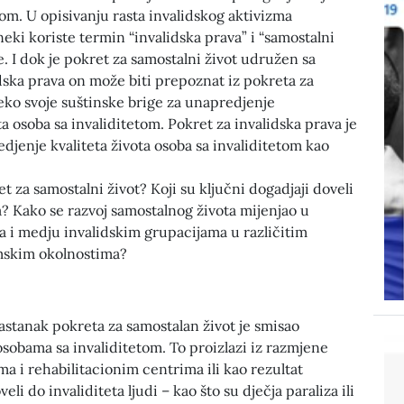
tom. U opisivanju rasta invalidskog aktivizma
eki koriste termin “invalidska prava” i “samostalni
e. I dok je pokret za samostalni život udružen sa
ska prava on može biti prepoznat iz pokreta za
eko svoje suštinske brige za unapredjenje
 osoba sa invaliditetom. Pokret za invalidska prava je
djenje kvaliteta života osoba sa invaliditetom kao
t za samostalni život? Koji su ključni dogadjaji doveli
? Kako se razvoj samostalnog života mijenjao u
 i medju invalidskim grupacijama u različitim
mskim okolnostima?
astanak pokreta za samostalan život je smisao
sobama sa invaliditetom. To proizlazi iz razmjene
ma i rehabilitacionim centrima ili kao rezultat
eli do invaliditeta ljudi – kao što su dječja paraliza ili