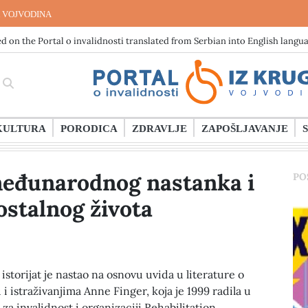
 VOJVODINA
d on the Portal o invalidnosti translated from Serbian into English langu
KULTURA
PORODICA
ZDRAVLJE
ZAPOŠLJAVANJE
međunarodnog nastanka i
PO
stalnog života
storijat je nastao na osnovu uvida u literature o
i istraživanjima Anne Finger, koja je 1999 radila u
za invalidnost i organizaciji Rehabilitation