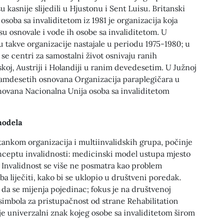
su kasnije slijedili u Hjustonu i Sent Luisu. Britanski
osoba sa invaliditetom iz 1981 je organizacija koja
su osnovale i vode ih osobe sa invaliditetom. U
u takve organizacije nastajale u periodu 1975-1980; u
se centri za samostalni život osnivaju ranih
skoj, Austriji i Holandiji u ranim devedesetim. U Južnoj
edamdesetih osnovana Organizacija paraplegičara u
snovana Nacionalna Unija osoba sa invaliditetom
modela
ankom organizacija i multiinvalidskih grupa, počinje
nceptu invalidnosti: medicinski model ustupa mjesto
 Invalidnost se više ne posmatra kao problem
ba liječiti, kako bi se uklopio u društveni poredak.
da se mijenja pojedinac; fokus je na društvenoj
simbola za pristupačnost od strane Rehabilitation
 je univerzalni znak kojeg osobe sa invaliditetom širom