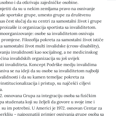
sobno i da otkrivaju zajedničke osobine.
mjetiti da su u nekim zemljama pravo na osnivanje
ale sportske grupe, umesto grupe za društvenu
as čest slučaj da su centri za samostalni život i grupe
proizašle iz organizacija sportista sa invaliditetom.
amoorganizovanje: osobe sa invaliditetom osnivaju
promjene. Filozofija pokreta za samostalni život ističe
a samostalni život multi invalidske (cross-disability),
vanju invalidnosti kao socijalnog, a ne medicinskog
ćina invalidskih organizacija su još uvijek
sti invaliditeta. Koncept Podrške medju invalidima
niva se na ideji da su osobe sa invaliditetom najbolji
nvalidnosti i da su kamen temeljac pokreta za
institucionalizacija i pristup, su najčešći ciljevi
a.
2. osnovana Grupa za integraciju osoba sa fizičkim
a studenata koji su željeli da govore u svoje ime i
ji su im potrebni. U Americi je 1972. osnovan Centar za
Berkliju – najpoznatiji primjer osnivanja grupe osoba sa