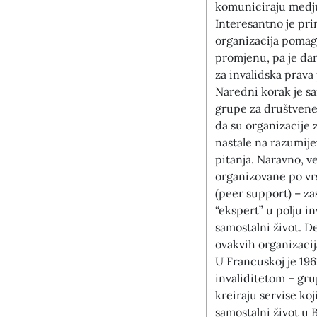
komuniciraju medju
Interesantno je pri
organizacija pomag
promjenu, pa je dan
za invalidska prava 
Naredni korak je s
grupe za društvene 
da su organizacije z
nastale na razumije
pitanja. Naravno, ve
organizovane po vr
(peer support) – zas
“ekspert” u polju i
samostalni život. De
ovakvih organizacij
U Francuskoj je 196
invaliditetom – grup
kreiraju servise ko
samostalni život u 