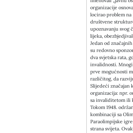
imenovali „javnu os
organizacije osnova
locirao problem na 
društvene struktur
upoznavanju svog čl
lijeka, obezbjedjiv
Jedan od značajnih 
su redovno sponzor
dva svjetska rata, 
invalidnosti. Mnogi
prve mogućnosti mn
različitog, da razv
Slijedeći značajan 
organizacija: npr. 
sa invaliditetom ili
Tokom 1948. održano
kombinaciji sa Oli
Paraolimpijske igre,
strana svijeta. Ova