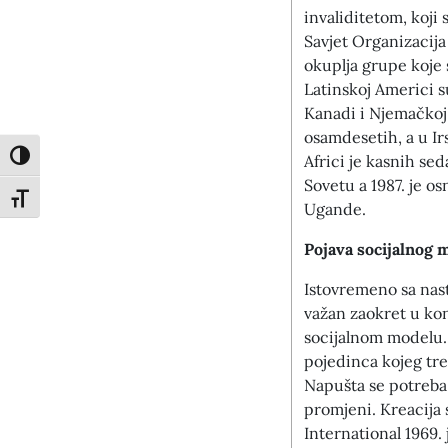
invaliditetom, koji 
Savjet Organizacija 
okuplja grupe koje 
Latinskoj Americi s
Kanadi i Njemačkoj 
osamdesetih, a u Ir
Toggle High Contrast
Africi je kasnih s
Sovetu a 1987. je o
Toggle Font size
Ugande.
Pojava socijalnog 
Istovremeno sa nast
važan zaokret u ko
socijalnom modelu.
pojedinca kojeg tre
Napušta se potreba 
promjeni. Kreacija 
International 1969.