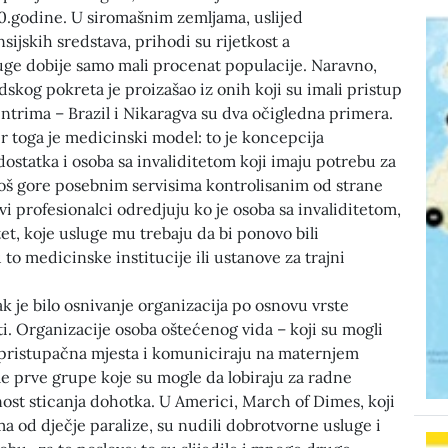
0.godine. U siromašnim zemljama, uslijed
sijskih sredstava, prihodi su rijetkost a
uge dobije samo mali procenat populacije. Naravno,
idskog pokreta je proizašao iz onih koji su imali pristup
ntrima – Brazil i Nikaragva su dva očigledna primera.
 toga je medicinski model: to je koncepcija
dostatka i osoba sa invaliditetom koji imaju potrebu za
i još gore posebnim servisima kontrolisanim od strane
vi profesionalci odredjuju ko je osoba sa invaliditetom,
ditet, koje usluge mu trebaju da bi ponovo bili
su to medicinske institucije ili ustanove za trajni
ak je bilo osnivanje organizacija po osnovu vrste
ti. Organizacije osoba oštećenog vida – koji su mogli
pristupačna mjesta i komuniciraju na maternjem
ile prve grupe koje su mogle da lobiraju za radne
st sticanja dohotka. U Americi, March of Dimes, koji
ima od dječje paralize, su nudili dobrotvorne usluge i