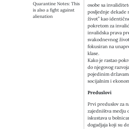
Quarantine Notes: This
osobe sa invalidite
is also a fight against
posljednje dekade n
alienation
život” kao identičn
pokretom za invalid
invalidska prava pr
svakodnevnog života
fokusiran na unapre
klase.
Kako je rastao pokre
do njegovog razvoja
pojedinim državama
socijalnim i ekono
Preduslovi
Prvi preduslov za n
zajedništva medju o
iskustava u bolnica
dogadjaja koji su dov