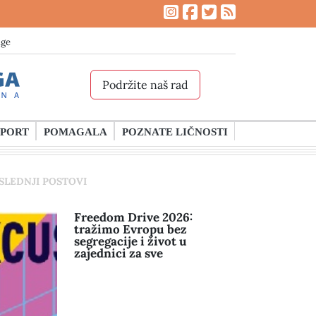
age
Podržite naš rad
SPORT
POMAGALA
POZNATE LIČNOSTI
SLEDNJI POSTOVI
Freedom Drive 2026:
tražimo Evropu bez
segregacije i život u
zajednici za sve