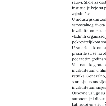
ratovi. Škole za os
institucije koje su
zajedništva.
U industrijskim ze
samostalnog života 
invaliditetom – kao 
vladinih organizaci
pokroviteljskom smi
U Americi, skromne 
proširile su se na 
pedesetim godinama 
Vijetnamskog rata, 
invaliditetom u fil
ratnika. Generalno,
staranja, ustanovlj
invaliditetom smješt
Osnovne usluge su 
autonomije i dio su
Latinskoj Americi, Šp