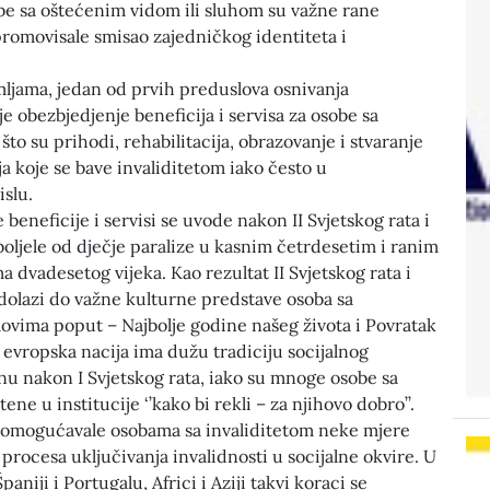
obe sa oštećenim vidom ili sluhom su važne rane
 promovisale smisao zajedničkog identiteta i
mljama, jedan od prvih preduslova osnivanja
je obezbjedjenje beneficija i servisa za osobe sa
što su prihodi, rehabilitacija, obrazovanje i stvaranje
ja koje se bave invaliditetom iako često u
slu.
beneficije i servisi se uvode nakon II Svjetskog rata i
oboljele od dječje paralize u kasnim četrdesetim i ranim
dvadesetog vijeka. Kao rezultat II Svjetskog rata i
dolazi do važne kulturne predstave osoba sa
movima poput – Najbolje godine našeg života i Povratak
 evropska nacija ima dužu tradiciju socijalnog
enu nakon I Svjetskog rata, iako su mnoge osobe sa
ene u institucije ‘’kako bi rekli – za njihovo dobro’’.
omogućavale osobama sa invaliditetom neke mjere
 procesa uključivanja invalidnosti u socijalne okvire. U
aniji i Portugalu, Africi i Aziji takvi koraci se