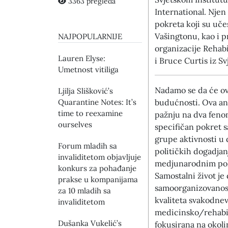
3363 pregleda
International. Njen
pokreta koji su uče
Vašingtonu, kao i p
NAJPOPULARNIJE
organizacije Rehabi
Lauren Elysе:
i Bruce Curtis iz Sv
Umetnost vitiliga
Nadamo se da će ova
Ljilja Slišković’s
Quarantine Notes: It’s
budućnosti. Ova ana
time to reexamine
pažnju na dva fenom
ourselves
specifičan pokret s
grupe aktivnosti u 
Forum mladih sa
političkih dogadjan
invaliditetom objavljuje
medjunarodnim pokr
konkurs za pohađanje
Samostalni život je 
prakse u kompanijama
samoorganizovanost
za 10 mladih sa
kvaliteta svakodnev
invaliditetom
medicinsko/rehabil
Dušanka Vukelić’s
fokusirana na okoli