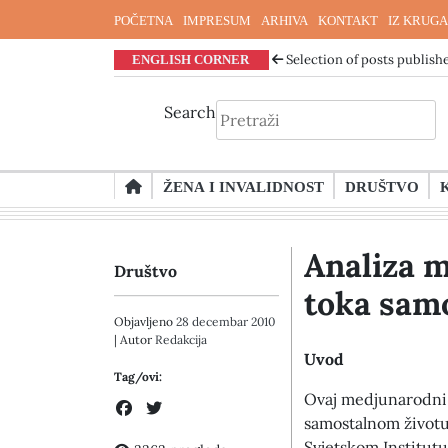
POČETNA
IMPRESUM
ARHIVA
KONTAKT
IZ KRUGA
ENGLISH CORNER
Selection of posts publishe
Search
Skip
ŽENA I INVALIDNOST
DRUŠTVO
to
content
Analiza 
Društvo
toka samo
Objavljeno
28 decembar 2010
| Autor
Redakcija
Uvod
Tag/ovi:
Ovaj medjunarodni i
samostalnom životu 
Svjetskom Institutu 