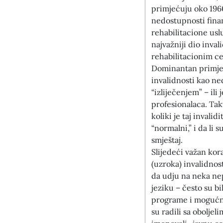
primjećuju oko 196
nedostupnosti finan
rehabilitacione usl
najvažniji dio inval
rehabilitacionim ce
Dominantan primjer
invalidnosti kao ne
“izliječenjem” – il
profesionalaca. Tak
koliki je taj invali
“normalni,” i da li 
smještaj.
Slijedeći važan kor
(uzroka) invalidnos
da udju na neka ne
jeziku – često su b
programe i mogućno
su radili sa oboljel