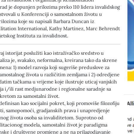
 rad je dopunjen prilozima preko 110 lidera invalidskog
stvovali u Konferenciji o samostalnom životu u
rilozima koje su napisali Barbara Duncan iz
litation International, Kathy Martinez, Marc Behrendt
jetskog Instituta za invalidnost.
j istorijat poslužiti kao istraživačko sredstvo u
liza je, svakako, neformalna, kreirana tako da skrene
ena: 1) model razvoja koji sugeriše preduslove za
amostalnog života u različitim zemljama i 2) odredjene
datim tačkama u vrijeme koje ilustruje uticaj vanjskih
ja i/ili rast medjunarodne i regionalne saradnje sa
etom za samostalni život.
definisan kao socijalni pokret, koji promoviše filozofiju
i, samopomoći, gradjanskih prava i unapredjenje
nog života osoba sa invaliditetom. Suprotno od
itacionog modela, samostalni život je paradigma
nske i društvene promjene a ne na prilagodjavanje