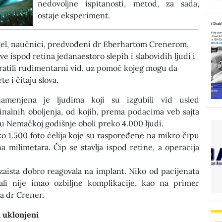
nedovoljne ispitanosti, metod, za sada,
ostaje eksperiment.
gel, naučnici, predvođeni dr Eberhartom Crenerom,
ve ispod retina jedanaestoro slepih i slabovidih ljudi i
vratili rudimentarni vid, uz pomoć kojeg mogu da
 i čitaju slova.
menjena je ljudima koji su izgubili vid usled
inalnih oboljenja, od kojih, prema podacima veb sajta
u Nemačkoj godišnje oboli preko 4.000 ljudi.
ko 1.500 foto ćelija koje su raspoređene na mikro čipu
a milimetara. Čip se stavlja ispod retine, a operacija
zaista dobro reagovala na implant. Niko od pacijenata
li nije imao ozbiljne komplikacije, kao na primer
va dr Crener.
i uklonjeni