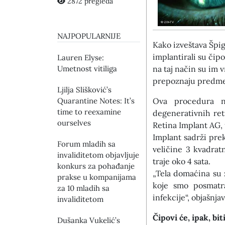
2872 pregleda
NAJPOPULARNIJE
Kako izveštava Špi
implantirali su čipo
Lauren Elysе:
Umetnost vitiliga
na taj način su im 
prepoznaju predmete
Ljilja Slišković’s
Quarantine Notes: It’s
Ova procedura na
time to reexamine
degenerativnih ret
ourselves
Retina Implant AG, 
Implant sadrži pre
Forum mladih sa
veličine 3 kvadratn
invaliditetom objavljuje
traje oko 4 sata.
konkurs za pohađanje
„Tela domaćina su 
prakse u kompanijama
koje smo posmatra
za 10 mladih sa
infekcije“, objašnja
invaliditetom
Čipovi će, ipak, bit
Dušanka Vukelić’s