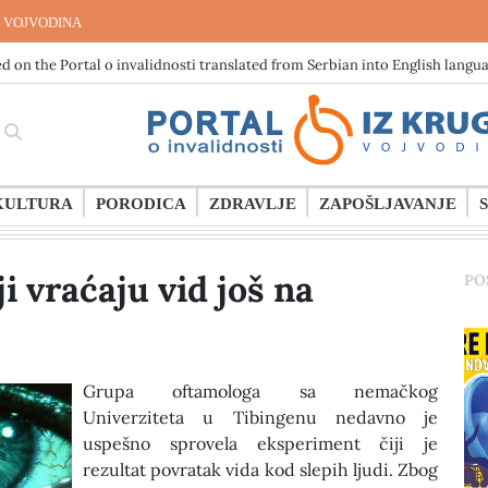
 VOJVODINA
d on the Portal o invalidnosti translated from Serbian into English langu
KULTURA
PORODICA
ZDRAVLJE
ZAPOŠLJAVANJE
i vraćaju vid još na
PO
Grupa oftamologa sa nemačkog
Univerziteta u Tibingenu nedavno je
uspešno sprovela eksperiment čiji je
rezultat povratak vida kod slepih ljudi. Zbog