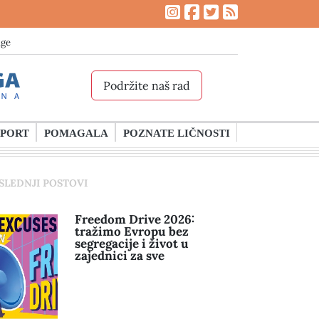
age
Podržite naš rad
SPORT
POMAGALA
POZNATE LIČNOSTI
SLEDNJI POSTOVI
Freedom Drive 2026:
tražimo Evropu bez
segregacije i život u
zajednici za sve