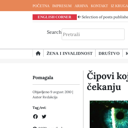
POČETNA
IMPRESUM
ARHIVA
KONTAKT
IZ KRUGA
ENGLISH CORNER
Selection of posts publishe
Search
Skip
ŽENA I INVALIDNOST
DRUŠTVO
to
content
Čipovi koj
Pomagala
čekanju
Objavljeno
9 avgust 2010
|
Autor
Redakcija
Tag/ovi: