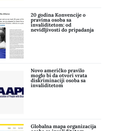
20 godina Konvencije o
pravima osoba sa
invaliditetom: od
nevidljivosti do pripadanja
Novo američko pravilo
moglo bi da otvori vrata
diskriminaciji osoba sa
invaliditetom
Globalna mapa organizacija