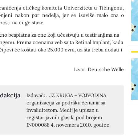
aničenja etičkog komiteta Univerziteta u Tibingenu,
onjeni nakon par nedelja, jer se isuviše malo zna o
nosti na duge staze.
no besplatna za one koji učestvuju u testiranjima na
ingenu. Prema ocenama veb sajta Retinal Implant, kada
čipovi će koštati oko 25.000 evra, uz šta treba dodati i
Izvor: Deutsche Welle
dakcija
Izdavač: …IZ KRUGA – VOJVODINA,
organizacija za podršku ženama sa
invaliditetom. Medij je upisan u
registar javnih glasila pod brojem
IN000088 4. novembra 2010. godine.