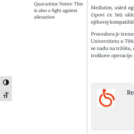
Quarantine Notes: This
Međutim, usled ogr
is also a fight against
čipovi će biti ukl
alienation
njihovoj kompatibil
Procedura je trenut
Univerzitetu u Tib
se nađu na tržištu, 
troškove operacije.
Toggle High Contrast
Re
Toggle Font size