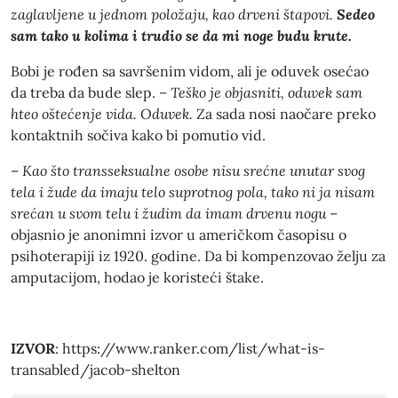
zaglavljene u jednom položaju, kao drveni štapovi.
Sedeo
sam tako u kolima i trudio se da mi noge budu krute.
Bobi je rođen sa savršenim vidom, ali je oduvek osećao
da treba da bude slep. –
Teško je objasniti, oduvek sam
hteo oštećenje vida. Oduvek.
Za sada nosi naočare preko
kontaktnih sočiva kako bi pomutio vid.
–
Kao što transseksualne osobe nisu srećne unutar svog
tela i žude da imaju telo suprotnog pola, tako ni ja nisam
srećan u svom telu i žudim da imam drvenu nogu
–
objasnio je anonimni izvor u američkom časopisu o
psihoterapiji iz 1920. godine. Da bi kompenzovao želju za
amputacijom, hodao je koristeći štake.
IZVOR
: https://www.ranker.com/list/what-is-
transabled/jacob-shelton