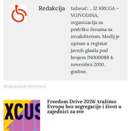
Redakcija
Izdavač: …IZ KRUGA –
VOJVODINA,
organizacija za
podršku ženama sa
invaliditetom. Medij je
upisan u registar
javnih glasila pod
brojem IN000088 4.
novembra 2010.
godine.
POSLEDNJI POSTOVI
Freedom Drive 2026: tražimo
Evropu bez segregacije i život u
zajednici za sve