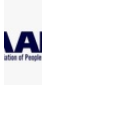
Globalna mapa organizacija
osoba sa invaliditetom – nova
platforma koja povezuje
organizacije osoba sa