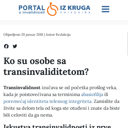
Objavljeno
29 januar 2018
| Autor
Redakcija
Ko su osobe sa
transinvaliditetom?
Transinvalidnost
izučava se od početka prošlog veka,
kada je poistovećivana sa terminima
abasiofilija
ili
poremećaj identiteta telesnog integriteta
. Zamislite da
živite sa delom tela od koga ste otuđeni i znate da biste
bili celoviti da ga nema.
Iskustva transinvalidnosti iz prve