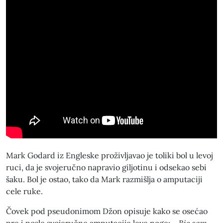
Mark Godard iz Engleske proživljavao je toliki bol u levoj
ruci, da je svojeručno napravio giljotinu i odsekao sebi
šaku. Bol je ostao, tako da Mark razmišlja o amputaciji
cele ruke.
Čovek pod pseudonimom Džon opisuje kako se osećao