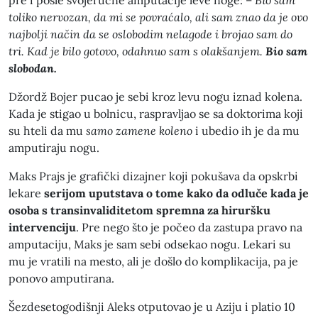
pre i posle svojeručne amputacije leve noge: –
Bio sam
toliko nervozan, da mi se povraćalo, ali sam znao da je ovo
najbolji način da se oslobodim nelagode i brojao sam do
tri. Kad je bilo gotovo, odahnuo sam s olakšanjem.
Bio sam
slobodan.
Džordž Bojer pucao je sebi kroz levu nogu iznad kolena.
Kada je stigao u bolnicu, raspravljao se sa doktorima koji
su hteli da mu
samo zamene koleno
i ubedio ih je da mu
amputiraju nogu.
Maks Prajs je grafički dizajner koji pokušava da opskrbi
lekare
serijom uputstava o tome kako da odluče kada je
osoba s transinvaliditetom spremna za hiruršku
intervenciju
. Pre nego što je počeo da zastupa pravo na
amputaciju, Maks je sam sebi odsekao nogu. Lekari su
mu je vratili na mesto, ali je došlo do komplikacija, pa je
ponovo amputirana.
Šezdesetogodišnji Aleks otputovao je u Aziju i platio 10