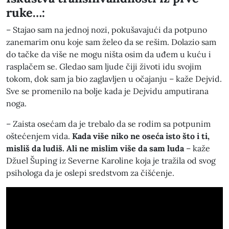
ruke…:
– Stajao sam na jednoj nozi, pokušavajući da potpuno
zanemarim onu koje sam želeo da se rešim. Dolazio sam
do tačke da više ne mogu ništa osim da uđem u kuću i
rasplačem se. Gledao sam ljude čiji životi idu svojim
tokom, dok sam ja bio zaglavljen u očajanju – kaže Dejvid.
Sve se promenilo na bolje kada je Dejvidu amputirana
noga.
– Zaista osećam da je trebalo da se rodim sa potpunim
oštećenjem vida.
Kada više niko ne oseća isto što i ti,
misliš da ludiš. Ali ne mislim više da sam luda
– kaže
Džuel Šuping iz Severne Karoline koja je tražila od svog
psihologa da je oslepi sredstvom za čišćenje.