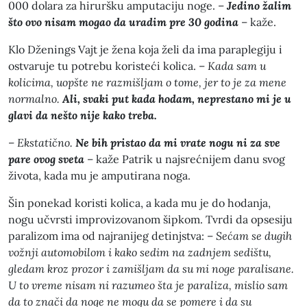
000 dolara za hiruršku amputaciju noge. –
Jedino žalim
što ovo nisam mogao da uradim pre 30 godina
– kaže.
Klo Dženings Vajt je žena koja želi da ima paraplegiju i
ostvaruje tu potrebu koristeći kolica. –
Kada sam u
kolicima, uopšte ne razmišljam o tome, jer to je za mene
normalno.
Ali, svaki put kada hodam, neprestano mi je u
glavi da nešto nije kako treba.
–
Ekstatično.
Ne bih pristao da mi vrate nogu ni za sve
pare ovog sveta
– kaže Patrik u najsrećnijem danu svog
života, kada mu je amputirana noga.
Šin ponekad koristi kolica, a kada mu je do hodanja,
nogu učvrsti improvizovanom šipkom. Tvrdi da opsesiju
paralizom ima od najranijeg detinjstva: –
Sećam se dugih
vožnji automobilom i kako sedim na zadnjem sedištu,
gledam kroz prozor i zamišljam da su mi noge paralisane.
U to vreme nisam ni razumeo šta je paraliza, mislio sam
da to znači da noge ne mogu da se pomere i da su