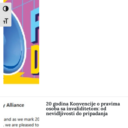
Toggle High Contrast
Toggle Font size
20 godina Konvencije o pravima
osoba sa invaliditetom: od
nevidljivosti do pripadanja