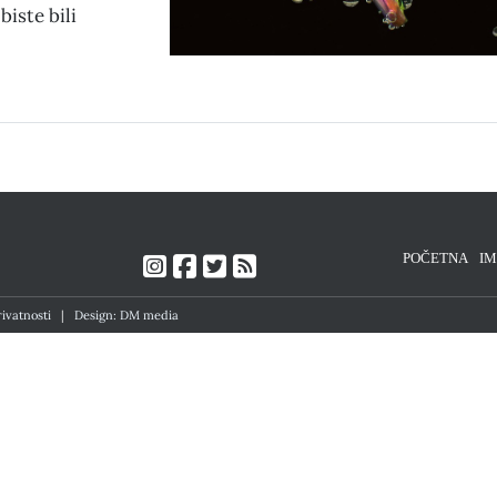
biste bili
POČETNA
I
rivatnosti
|
Design: DM media