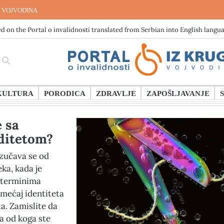
 VOJVODINA
d on the Portal o invalidnosti translated from Serbian into English langu
KULTURA
PORODICA
ZDRAVLJE
ZAPOŠLJAVANJE
 sa
iditetom?
izučava se od
ka, kada je
 terminima
remećaj identiteta
ta. Zamislite da
la od koga ste