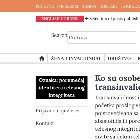
POČETNA
IMPRESUM
ARHIVA
KONTAKT
IZ KRUGA
ENGLISH CORNER
Selection of posts publishe
Search
Skip
ŽENA I INVALIDNOST
DRUŠTVO
to
content
Ko su osobe
Oznaka:
poremećaj
transinval
identiteta telesnog
integriteta
Transinvalidnost 
početka prošlog ve
Prijava na njuzleter
poistovećivana sa
abasiofilija ili po
Kontakt
telesnog integrite
živite sa delom te