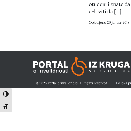
otuđeni i znate da 
celoviti da […]
Objavljeno
29 januar 2018
© 2023 Portal o invalidnosti. All rights reserved.
|
Politika p
Toggle High Contrast
Toggle Font size