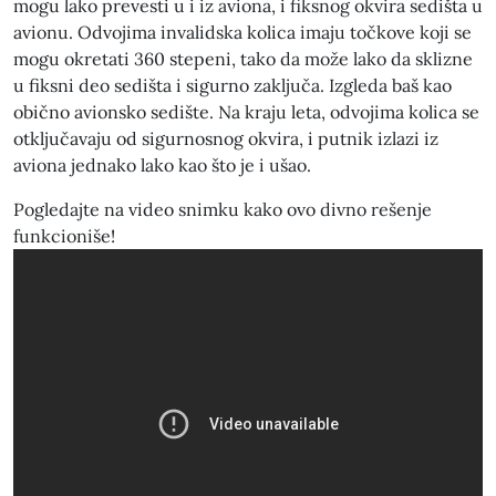
mogu lako prevesti u i iz aviona, i fiksnog okvira sedišta u
avionu. Odvojima invalidska kolica imaju točkove koji se
mogu okretati 360 stepeni, tako da može lako da sklizne
u fiksni deo sedišta i sigurno zaključa. Izgleda baš kao
obično avionsko sedište. Na kraju leta, odvojima kolica se
otključavaju od sigurnosnog okvira, i putnik izlazi iz
aviona jednako lako kao što je i ušao.
Pogledajte na video snimku kako ovo divno rešenje
funkcioniše!