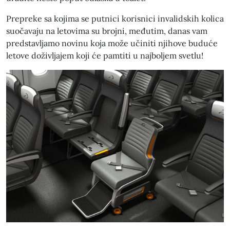
Prepreke sa kojima se putnici korisnici invalidskih kolica
suočavaju na letovima su brojni, međutim, danas vam
predstavljamo novinu koja može učiniti njihove buduće
letove doživljajem koji će pamtiti u najboljem svetlu!