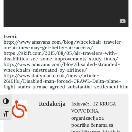
Izvori:
http://www.amsvans.com/blog/wheelchair-traveler-
on-airlines-may-get-better-air-access/
https://skift.com/2015/08/05/air-travelers-with-
disabilities-see-some-improvements-study-finds/
http://www.amsvans.com/blog/disabled-stranded-
wheelchairs-mistreated-by-airlines/
http://www.dailymail.co.uk/news/article-
2610181/Disabled-man-forced-CRAWL-Delta-plane-
flight-stairs-tarmac-agreed-substantial-settlement.htm
Toggle High Contrast
Redakcija
Izdavač: …IZ KRUGA –
VOJVODINA,
Toggle Font size
organizacija za
podršku ženama sa
invaliditetom. Medij je