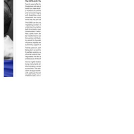
Novo američko pravilo moglo bi
da otvori vrata diskriminaciji
osoba sa invaliditetom