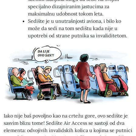
specijalno dizajniranim jastucima za
maksimalnu udobnost tokom leta.
Sedište je u unutrašnjosti aviona, i bilo ko
može da sedi na tom sedištu kada nije u
upotrebi od strane putnika sa invaliditetom.
Iako nije baš povoljno kao na crtežu gore, ovo sedište je
sasvim blizu tome! Sedište Air Access se sastoji od dva
elementa: odvojivih invalidskih kolica u kojima se putnici