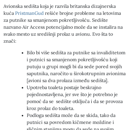
Avionska sedišta koja je razvila britanska dizajnerska
kuća
PristmanGud
rešiće brojne probleme na letovima
za putnike sa smanjenom pokretljivošću. Sedište
nazvano Air Access potencijalno može da se instalira na
svako mesto uz središnji prolaz u avionu. Evo šta to
znači:
Bilo bi više sedišta za putnike sa invaliditetom
i putnici sa smanjenom pokretljivošću koji
putuju u grupi mogli bi da sede pored svojih
saputnika, naročito u širokotrupnim avionima
[avioni sa dva prolaza između sedišta].
Upotreba toaleta postaje beskrajno
pojednostavljena, jer sve što je potrebno je
pomoć da se sedište otključa i da se provoza
kroz prolaz do toaleta.
Podloga sedišta može da se skida, tako da
putnici sa povredom kičmene moždine i
sličnim stanjima mogu da sede na svojim