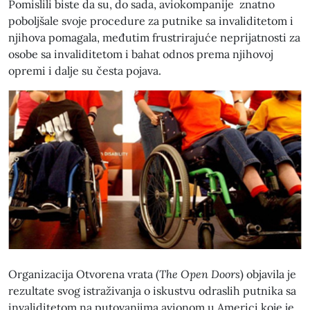
Pomislili biste da su, do sada, aviokompanije znatno
poboljšale svoje procedure za putnike sa invaliditetom i
njihova pomagala, međutim frustrirajuće neprijatnosti za
osobe sa invaliditetom i bahat odnos prema njihovoj
opremi i dalje su česta pojava.
Organizacija Otvorena vrata (
The Open Doors
) objavila je
rezultate svog istraživanja o iskustvu odraslih putnika sa
invaliditetom na putovanjima avionom u Americi koje je