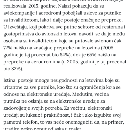
realizovala 2015. godine. Nalazi pokazuju da su
aviokompanije i aerodromi poboljšali uslove za putnike
sa invaliditetom, iako i dalje postoje značajne prepreke.
U izveštaju, koji pokriva sve putne sektore od restorana i
gostoprimstva do avionskih letova, navodi se da je među
osobama sa invaliditetom koje su putovale avionom čak
72% naišlo na značajne prepreke na letovima (2005.
godine je taj procenat bio 84%), dok je 65% naišlo na
prepreke na aerodromima (u 2005. godini je taj procenat
bio 82%).
Istina, postoje mnoge neugodnosti na letovima koje su
iritantne za sve putnike, kao što su ograničenja koja se
odnose na elektronske uređaje. Međutim, većina
putnika ne oslanja se na elektronske uređaje za
zadovoljenje svojih potreba. Za većinu, elektronski
uređaji su luksuz i praktičnost, i čak i ako izgubite svoj
pametni telefon, to vas neće onemogućiti da, na primer,
uradite nešto poput odlaska u toalet.