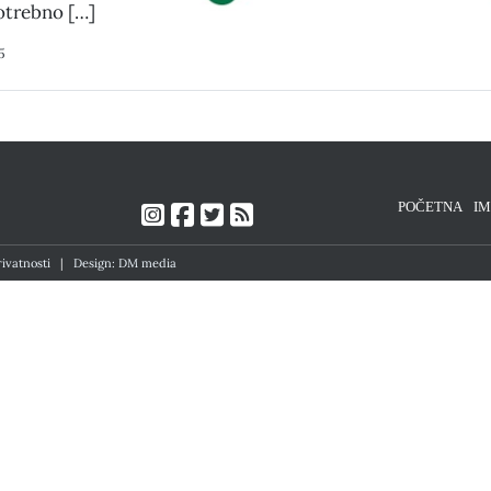
potrebno […]
5
POČETNA
I
rivatnosti
|
Design: DM media