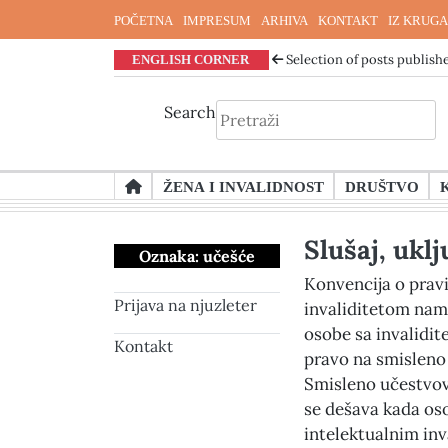
POČETNA
IMPRESUM
ARHIVA
KONTAKT
IZ KRUGA
ENGLISH CORNER
Selection of posts publishe
Search
Skip
ŽENA I INVALIDNOST
DRUŠTVO
to
content
Slušaj, uklj
Oznaka:
učešće
Konvencija o prav
Prijava na njuzleter
invaliditetom nam
osobe sa invalidi
Kontakt
pravo na smisleno
Smisleno učestvov
se dešava kada os
intelektualnim in