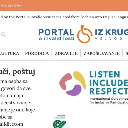
 VOJVODINA
d on the Portal o invalidnosti translated from Serbian into English langu
KULTURA
PORODICA
ZDRAVLJE
ZAPOŠLJAVANJE
uči, poštuj
ima osoba sa
 govori da sve
tetom imaju
 učestvovanje.
anje je ono koje
obe sa
validitetom