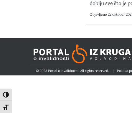
dobiju sve što je 
Objavljeno
22 oktobar 202
© 2023 Portal o invalidnosti. All rights reserved.
|
Politika p
Toggle High Contrast
Toggle Font size