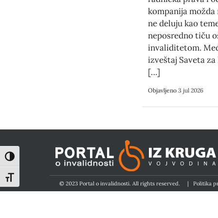
kompanija možda n
ne deluju kao teme
neposredno tiču o
invaliditetom. Me
izveštaj Saveta za
[…]
Objavljeno
3 jul 2026
Toggle High Contrast
Toggle Font size
© 2023 Portal o invalidnosti. All rights reserved.
|
Politika p