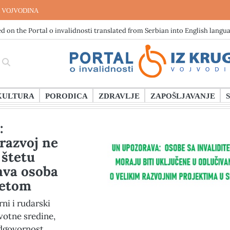
 VOJVODINA
d on the Portal o invalidnosti translated from Serbian into English langu
KULTURA
PORODICA
ZDRAVLJE
ZAPOŠLJAVANJE
:
razvoj ne
 štetu
ava osoba
tetom
rni i rudarski
ivotne sredine,
odgovornost