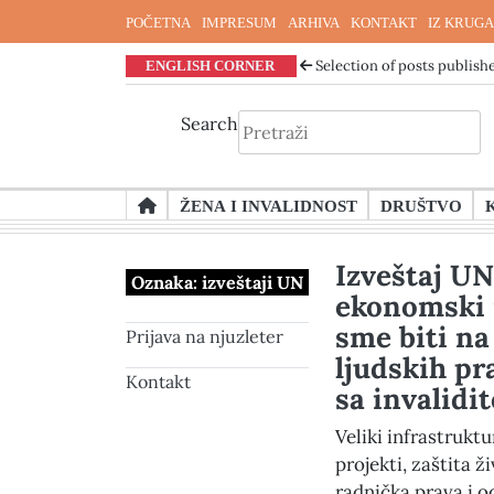
POČETNA
IMPRESUM
ARHIVA
KONTAKT
IZ KRUGA
ENGLISH CORNER
Selection of posts publishe
Search
Skip
ŽENA I INVALIDNOST
DRUŠTVO
to
content
Izveštaj UN
Oznaka:
izveštaji UN
ekonomski 
sme biti na
Prijava na njuzleter
ljudskih pr
Kontakt
sa invalidi
Veliki infrastruktu
projekti, zaštita ž
radnička prava i 