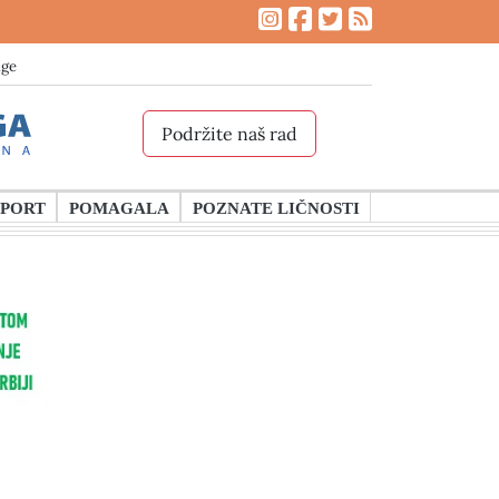
age
Podržite naš rad
SPORT
POMAGALA
POZNATE LIČNOSTI