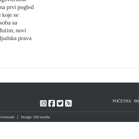
a prvi pogled
 koje se
soba sa
đutim, novi
 ljudska prava
POČETNA
I
rivatnosti
|
Design: DM media