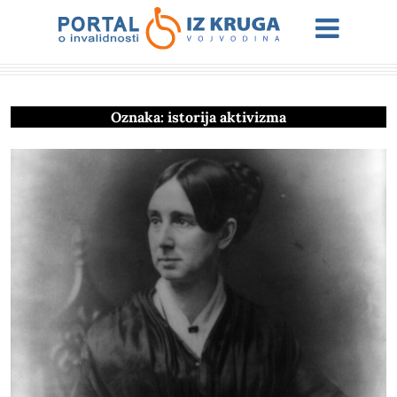
Oznaka:
istorija aktivizma