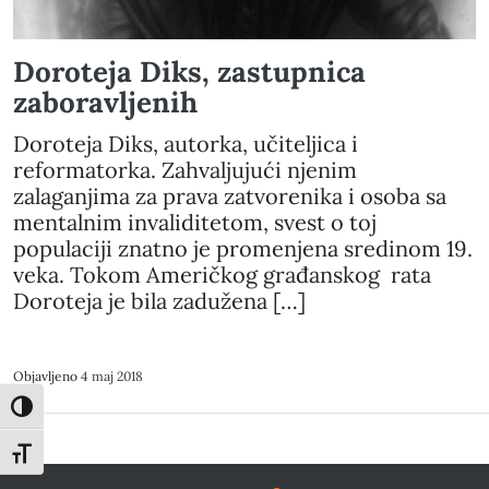
Doroteja Diks, zastupnica
zaboravljenih
Doroteja Diks, autorka, učiteljica i
reformatorka. Zahvaljujući njenim
zalaganjima za prava zatvorenika i osoba sa
mentalnim invaliditetom, svest o toj
populaciji znatno je promenjena sredinom 19.
veka. Tokom Američkog građanskog rata
Doroteja je bila zadužena […]
Objavljeno
4 maj 2018
Toggle High Contrast
Toggle Font size