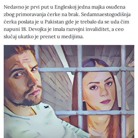
Nedavno je prvi put u Engleskoj jedna majka osuđena
zbog primoravanja ćerke na brak. Sedamnaestogodišnja
ćerka poslata je u Pakistan gde je trebalo da se uda čim
napuni 18. Devojka je imala razvojni invaliditet, a ceo
slučaj ukatko je prenet u medijima.