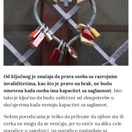
Od ključnog je značaja da prava osoba sa razvojnim
invaliditetima, kao što je pravo na brak, ne budu
ometena kada osoba ima kapacitet za saglasnost
. Isto
tako je ključno da budu zaštićeni od zloupotrebe u
slučajevima kada nemaju kapacitet za saglasnot.
Nekim porodicama je teško da prihvate da njihov sin ili
ćerka ne mogu da se venčaju, jer to utiče na sliku cele
porodice u zajednici, pa porodice nastavljaju sa