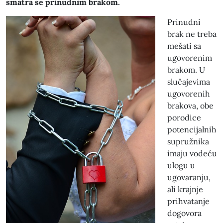
smatra se prinudnim brakom.
Prinudni
brak ne treba
mešati sa
ugovorenim
brakom. U
slučajevima
ugovorenih
brakova, obe
porodice
potencijalnih
supružnika
imaju vodeću
ulogu u
ugovaranju,
ali krajnje
prihvatanje
dogovora