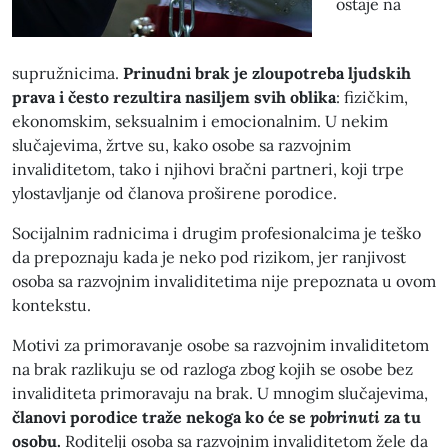
ostaje na
supružnicima.
Prinudni brak je zloupotreba ljudskih
prava i često rezultira nasiljem svih oblika
: fizičkim,
ekonomskim, seksualnim i emocionalnim. U nekim
slučajevima, žrtve su, kako osobe sa razvojnim
invaliditetom, tako i njihovi bračni partneri, koji trpe
ylostavljanje od članova proširene porodice.
Socijalnim radnicima i drugim profesionalcima je teško
da prepoznaju kada je neko pod rizikom, jer ranjivost
osoba sa razvojnim invaliditetima nije prepoznata u ovom
kontekstu.
Motivi za primoravanje osobe sa razvojnim invaliditetom
na brak razlikuju se od razloga zbog kojih se osobe bez
invaliditeta primoravaju na brak. U mnogim slučajevima,
članovi porodice traže nekoga ko će se
pobrinuti
za tu
osobu.
Roditelji osoba sa razvojnim invaliditetom žele da