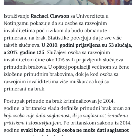
Istraživanje
Rachael Clawson
sa Univerziteta u
Notingamu pokazuje da su osobe sa razvojnim
invaliditetima pod rizikom da budu obmanute i
primorane na brak. Statistike potvr]uju da je sve više
takvih slučajeva.
U 2010. godini prijavljena su 53 slučaja,
a 2017. godine
125
. Slučajevi osoba sa razvojnim
invaliditetom čine oko 10% svih prijavljenih slučajeva
prinudnih brakova. U opštoj populaciji većinom su žene
izložene prinudnim brakovima, dok je kod osoba sa
razvojnim invaliditetima više muškaraca koji su
primorani na brak.
Postupak prinude na brak kriminalizovan je 2014.
godine, a britanska vlada definiše prinudni brak
onim za
koji osoba nije dala saglasnost, ili je saglasnost iznuđena
pritiskom i zlostavljanjem
. Po britanskom zakonu iz 2014.
godine
svaki brak za koji osoba ne može dati saglasnot