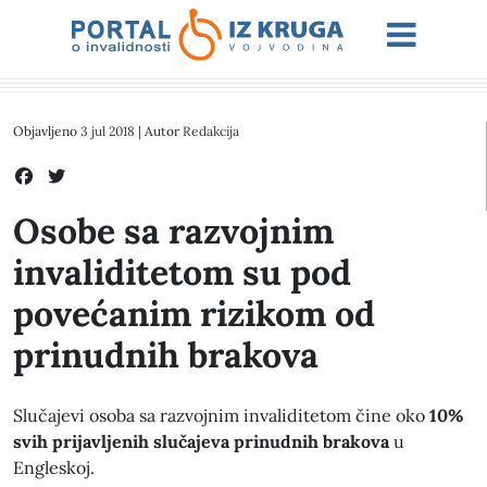
Objavljeno
3 jul 2018
| Autor
Redakcija
Osobe sa razvojnim
invaliditetom su pod
povećanim rizikom od
prinudnih brakova
Slučajevi osoba sa razvojnim invaliditetom čine oko
10%
svih prijavljenih slučajeva prinudnih brakova
u
Engleskoj.