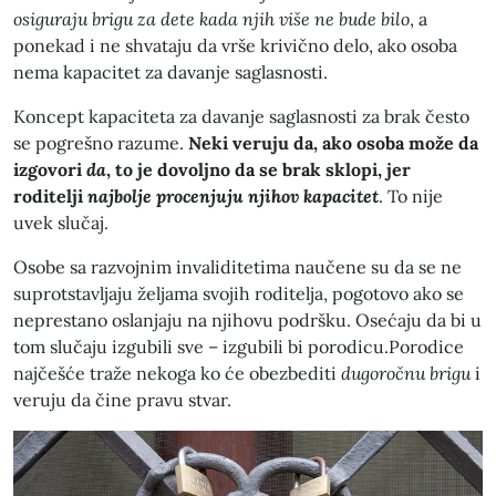
osiguraju brigu za dete kada njih više ne bude bilo
, a
ponekad i ne shvataju da vrše krivično delo, ako osoba
nema kapacitet za davanje saglasnosti.
Koncept kapaciteta za davanje saglasnosti za brak često
se pogrešno razume.
Neki veruju da, ako osoba može da
izgovori
da
, to je dovoljno da se brak sklopi, jer
roditelji
najbolje procenjuju njihov kapacitet
. To nije
uvek slučaj.
Osobe sa razvojnim invaliditetima naučene su da se ne
suprotstavljaju željama svojih roditelja, pogotovo ako se
neprestano oslanjaju na njihovu podršku. Osećaju da bi u
tom slučaju izgubili sve – izgubili bi porodicu.Porodice
najčešće traže nekoga ko će obezbediti
dugoročnu brigu
i
veruju da čine pravu stvar.