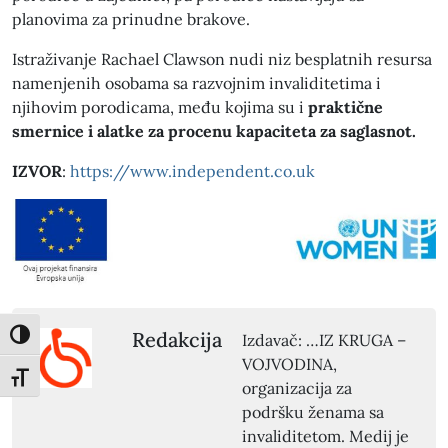
planovima za prinudne brakove.
Istraživanje Rachael Clawson nudi niz besplatnih resursa
namenjenih osobama sa razvojnim invaliditetima i
njihovim porodicama, među kojima su i
praktične
smernice i alatke za procenu kapaciteta za saglasnot.
IZVOR
:
https://www.independent.co.uk
Redakcija
Izdavač: …IZ KRUGA –
Toggle High Contrast
VOJVODINA,
Toggle Font size
organizacija za
podršku ženama sa
invaliditetom. Medij je