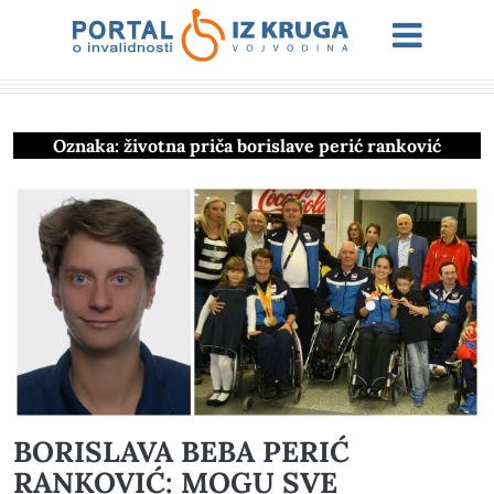
Oznaka:
životna priča borislave perić ranković
BORISLAVA BEBA PERIĆ
RANKOVIĆ: MOGU SVE