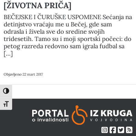
[ŽIVOTNA PRIČA]
BEČEJSKE I ČURUŠKE USPOMENE Sećanja na
detinjstvo vraćaju me u Bečej, gde sam
odrasla i živela sve do sredine svojih
tridesetih. Tamo su i moji sportski počeci: do
petog razreda redovno sam igrala fudbal sa
[…]
Objavljeno
22 mart 2017
Toggle High Contrast
Toggle Font size