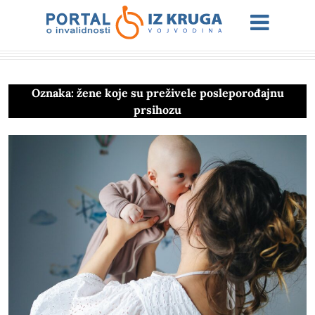
Oznaka:
žene koje su preživele posleporođajnu
prsihozu