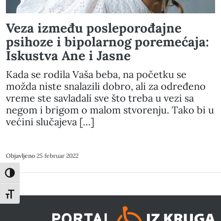
Veza između posleporođajne
psihoze i bipolarnog poremećaja:
Iskustva Ane i Jasne
Kada se rodila Vaša beba, na početku se
možda niste snalazili dobro, ali za određeno
vreme ste savladali sve što treba u vezi sa
negom i brigom o malom stvorenju. Tako bi u
većini slučajeva […]
Objavljeno
25 februar 2022
Toggle High Contrast
Toggle Font size