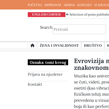
POČETNA
IMPRESUM
ARHIVA
KONTAKT
IZ KRUGA
ENGLISH CORNER
Selection of posts publishe
Search
Skip
ŽENA I INVALIDNOST
DRUŠTVO
to
content
Evrovizija 
Oznaka:
tomi kreng
znakovnom 
Prijava na njuzleter
Muzika kao univer
se čuti, videti, pro
Kontakt
osetiti (kao vibrac
fizičkom telu); mo
prevedena u vizua
boja ili kao perfo