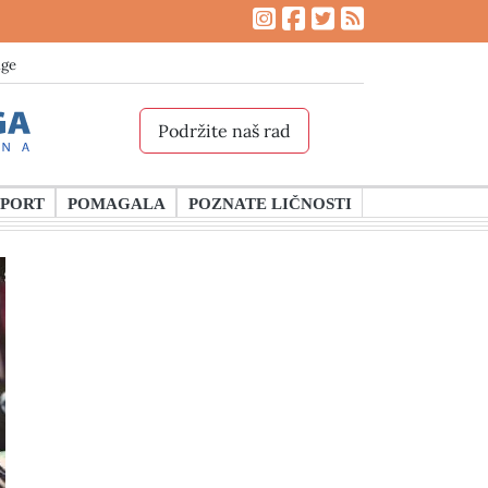
age
Podržite naš rad
SPORT
POMAGALA
POZNATE LIČNOSTI