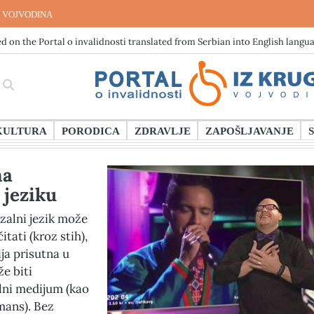
 VOJVODINA
d on the Portal o invalidnosti translated from Serbian into English langu
KULTURA
PORODICA
ZDRAVLJE
ZAPOŠLJAVANJE
na
jeziku
zalni jezik može
čitati (kroz stih),
ija prisutna u
že biti
lni medijum (kao
rmans). Bez