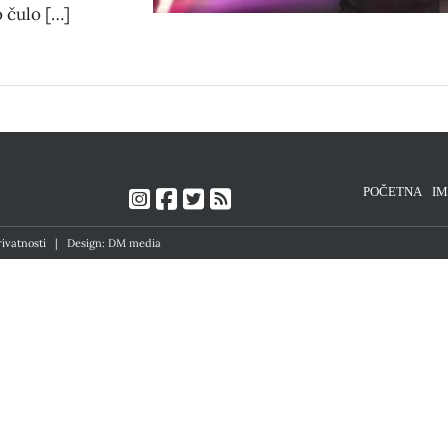
o čulo […]
POČETNA
I
rivatnosti
|
Design: DM media