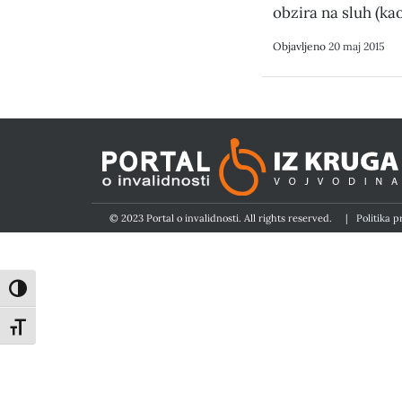
obzira na sluh (ka
Objavljeno
20 maj 2015
© 2023 Portal o invalidnosti. All rights reserved.
|
Politika p
Toggle High Contrast
Toggle Font size