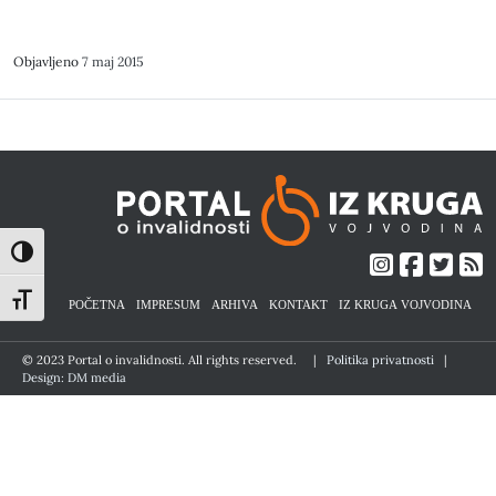
Objavljeno
7 maj 2015
Toggle High Contrast
Toggle Font size
POČETNA
IMPRESUM
ARHIVA
KONTAKT
IZ KRUGA VOJVODINA
© 2023 Portal o invalidnosti. All rights reserved.
|
Politika privatnosti
|
Design: DM media