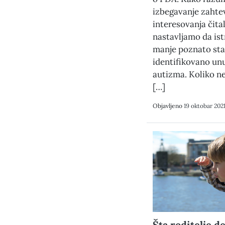
izbegavanje zahte
interesovanja čita
nastavljamo da is
manje poznato sta
identifikovano un
autizma. Koliko n
[…]
Objavljeno
19 oktobar 202
Šta roditelje d