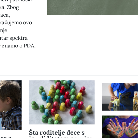
va. Zbog
laca,
tražujemo ovo
nje
utar spektra
e znamo o PDA,
1
​Šta roditelje dece s
ece s