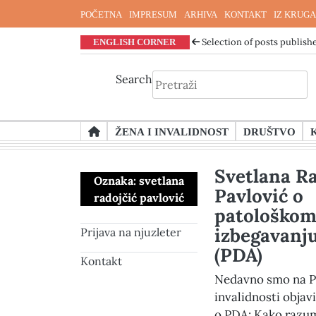
POČETNA
IMPRESUM
ARHIVA
KONTAKT
IZ KRUGA
ENGLISH CORNER
Selection of posts publishe
Search
Skip
ŽENA I INVALIDNOST
DRUŠTVO
to
content
Svetlana Ra
Oznaka:
svetlana
Pavlović o
radojčić pavlović
patološko
izbegavanj
Prijava na njuzleter
(PDA)
Kontakt
Nedavno smo na P
invalidnosti objav
o PDA: Kako razum