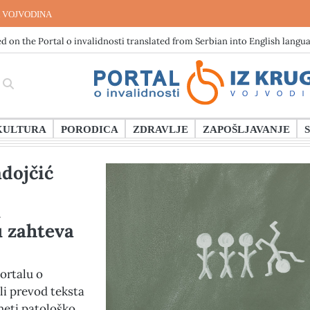
 VOJVODINA
d on the Portal o invalidnosti translated from Serbian into English langu
KULTURA
PORODICA
ZDRAVLJE
ZAPOŠLJAVANJE
dojčić
m
u zahteva
ortalu o
ili prevod teksta
eti patološko