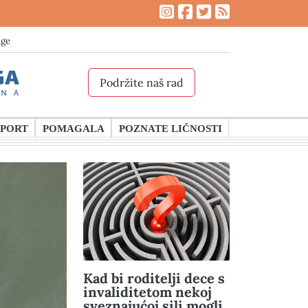
age
Podržite naš rad
SPORT
POMAGALA
POZNATE LIČNOSTI
Kad bi roditelji dece s
invaliditetom nekoj
sveznajućoj sili mogli