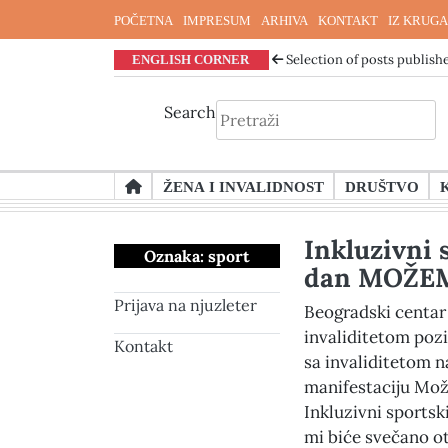
POČETNA
IMPRESUM
ARHIVA
KONTAKT
IZ KRUGA
ENGLISH CORNER
Selection of posts publishe
Search
Skip
ŽENA I INVALIDNOST
DRUŠTVO
to
content
Inkluzivni 
Oznaka:
sport
dan MOŽEM
Prijava na njuzleter
Beogradski centar
invaliditetom poz
Kontakt
sa invaliditetom n
manifestaciju Mož
Inkluzivni sports
mi biće svečano o