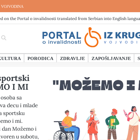
 VOJVODINA
d on the Portal o invalidnosti translated from Serbian into English langu
KULTURA
PORODICA
ZDRAVLJE
ZAPOŠLJAVANJE
sportski
O I MI
 osoba sa
iva decu i mlade
a sportsku
emo i mi.
ki dan Možemo i
tvoren u subotu,