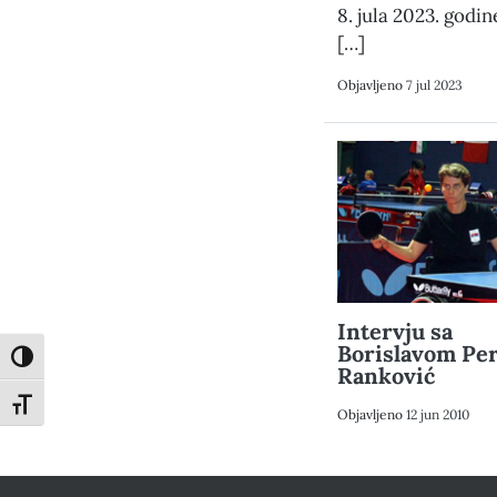
8. jula 2023. godin
[…]
Objavljeno
7 jul 2023
Intervju sa
Borislavom Per
Toggle High Contrast
Ranković
Toggle Font size
Objavljeno
12 jun 2010