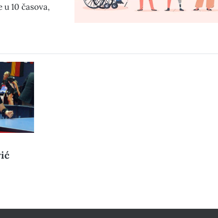
e u 10 časova,
ić