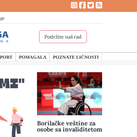
age
Podržite naš rad
SPORT
POMAGALA
POZNATE LIČNOSTI
Borilačke veštine za
osobe sa invaliditetom