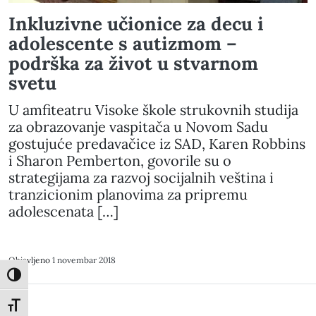
Inkluzivne učionice za decu i
adolescente s autizmom –
podrška za život u stvarnom
svetu
U amfiteatru Visoke škole strukovnih studija
za obrazovanje vaspitača u Novom Sadu
gostujuće predavačice iz SAD, Karen Robbins
i Sharon Pemberton, govorile su o
strategijama za razvoj socijalnih veština i
tranzicionim planovima za pripremu
adolescenata […]
Objavljeno
1 novembar 2018
Toggle High Contrast
Toggle Font size