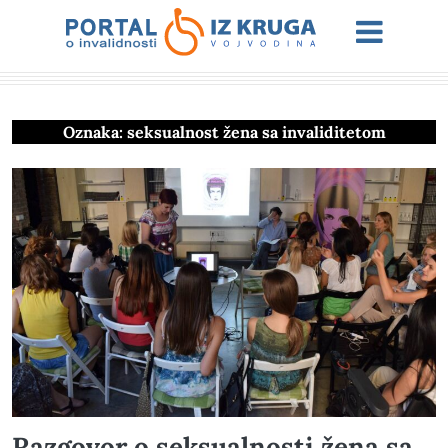
Oznaka:
seksualnost žena sa invaliditetom
Razgovor o seksualnosti žena sa