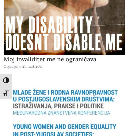
Moj invaliditet me ne ograničava
Objavljeno
21 mart 2014
Toggle High Contrast
Toggle Font size