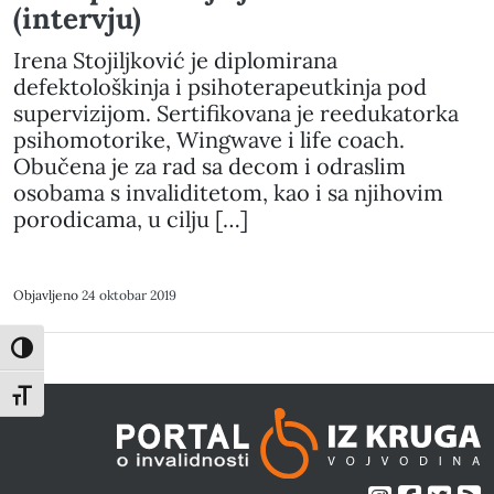
(intervju)
Irena Stojiljković je diplomirana
defektološkinja i psihoterapeutkinja pod
supervizijom. Sertifikovana je reedukatorka
psihomotorike, Wingwave i life coach.
Obučena je za rad sa decom i odraslim
osobama s invaliditetom, kao i sa njihovim
porodicama, u cilju […]
Objavljeno
24 oktobar 2019
Toggle High Contrast
Toggle Font size