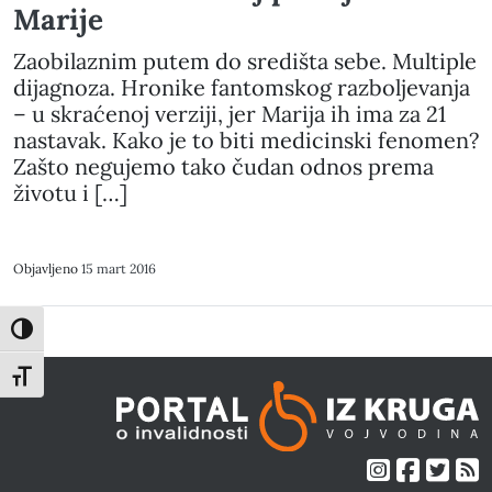
Marije
Zaobilaznim putem do središta sebe. Multiple
dijagnoza. Hronike fantomskog razboljevanja
– u skraćenoj verziji, jer Marija ih ima za 21
nastavak. Kako je to biti medicinski fenomen?
Zašto negujemo tako čudan odnos prema
životu i […]
Objavljeno
15 mart 2016
Toggle High Contrast
Toggle Font size