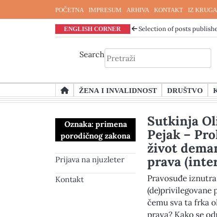
POČETNA
IMPRESUM
ARHIVA
KONTAKT
IZ KRUGA
ENGLISH CORNER
Selection of posts publishe
Search
Skip
ŽENA I INVALIDNOST
DRUŠTVO
to
content
Sutkinja Ol
Oznaka:
primena
Pejak – Pro
porodičnog zakona
život dema
prava (inte
Prijava na njuzleter
Pravosuđe iznutra
Kontakt
(de)privilegovane
čemu sva ta frka 
prava? Kako se od