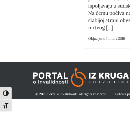
ispoljavaju u sud
Na čemu počiva n
slabijoj strani obe
mrtvog […]
Objavljeno
11 mart 2019
Toggle High Contrast
© 2023 Portal o invalidnosti. All rights reserved.
|
Politika p
Toggle Font size