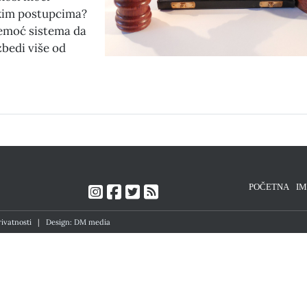
skim postupcima?
emoć sistema da
zbedi više od
POČETNA
I
rivatnosti
|
Design: DM media