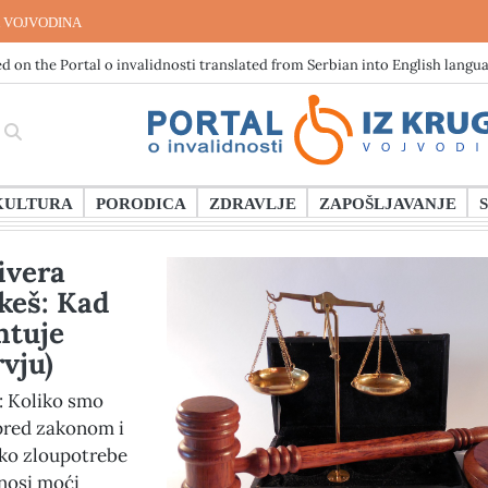
 VOJVODINA
d on the Portal o invalidnosti translated from Serbian into English langu
KULTURA
PORODICA
ZDRAVLJE
ZAPOŠLJAVANJE
ivera
keš: Kad
ntuje
rvju)
: Koliko smo
 pred zakonom i
oko zloupotrebe
nosi moći