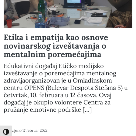
Etika i empatija kao osnove
novinarskog izveštavanja o
mentalnim poremećajima
Edukativni događaj Etičko medijsko
izveštavanje o poremećajima mentalnog
zdravljaorganizovan je u Omladinskom
centru OPENS (Bulevar Despota Stefana 5) u
četvrtak, 10. februara u 12 časova. Ovaj
događaj je okupio volontere Centra za
pružanje emotivne podrške […]
Objavljeno
17 februar 2022
Toggle High Contrast