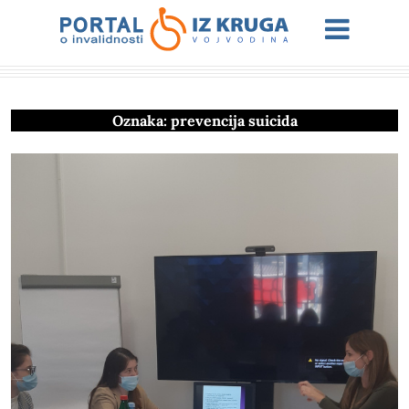
Oznaka:
prevencija suicida