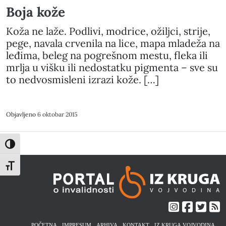
Boja kože
Koža ne laže. Podlivi, modrice, ožiljci, strije,
pege, navala crvenila na lice, mapa mladeža na
leđima, beleg na pogrešnom mestu, fleka ili
mrlja u višku ili nedostatku pigmenta – sve su
to nedvosmisleni izrazi kože. […]
Objavljeno
6 oktobar 2015
Toggle High Contrast
Toggle Font size
POČETNA
IMPRESUM
ARHIVA
KONTAKT
IZ KRUGA VOJVODINA