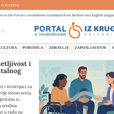
 VOJVODINA
d on the Portal o invalidnosti translated from Serbian into English langu
KULTURA
PORODICA
ZDRAVLJE
ZAPOŠLJAVANJE
etljivost i
ntalnog
i i stručnjaci za
vlje širom sveta
ijentima iz
h sredina.
st u radu na