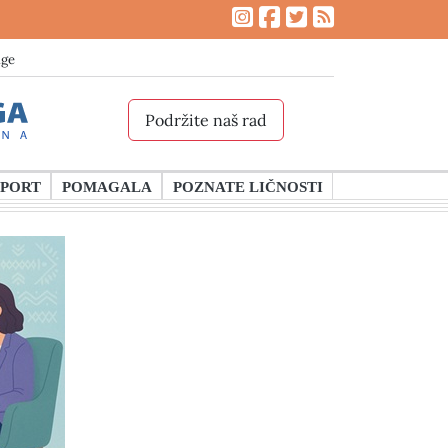
age
Podržite naš rad
SPORT
POMAGALA
POZNATE LIČNOSTI