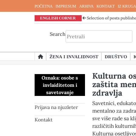
POČETNA
IMPRESUM
ARHIVA
KONTAKT
IZ KRUGA
ENGLISH CORNER
Selection of posts publishe
Search
Skip
ŽENA I INVALIDNOST
DRUŠTVO
to
content
Kulturna os
Oznaka:
osobe s
zaštita me
invlaiditetom i
zdravlja
savetovanje
Savetnici, edukator
Prijava na njuzleter
mentalno za zadra
sve više rade sa kl
Kontakt
različitih kulturni
Kulturna osetljivo