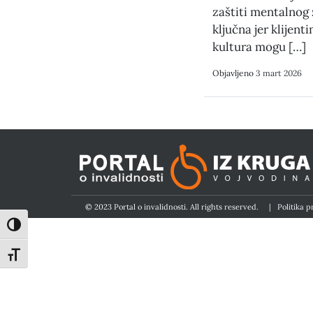
zaštiti mentalnog 
ključna jer klijenti
kultura mogu […]
Objavljeno
3 mart 2026
© 2023 Portal o invalidnosti. All rights reserved.
|
Politika p
Toggle High Contrast
Toggle Font size