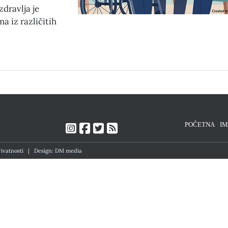
zdravlja je
ma iz različitih
POČETNA
I
rivatnosti
|
Design: DM media