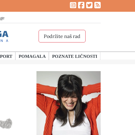
age
Podržite naš rad
SPORT
POMAGALA
POZNATE LIČNOSTI