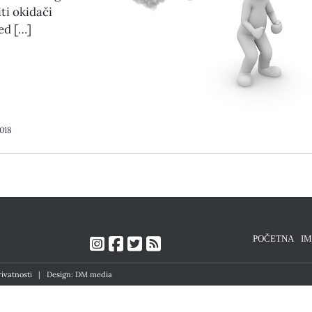
ti okidači
ed […]
018
POČETNA
I
rivatnosti
|
Design: DM media