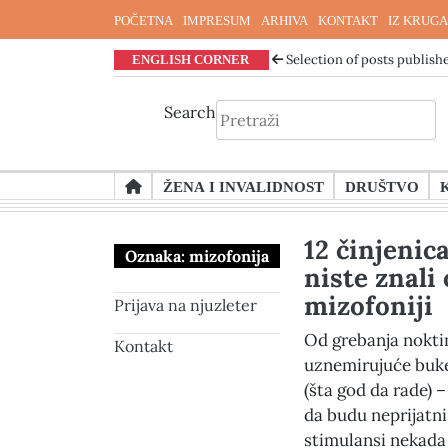
POČETNA
IMPRESUM
ARHIVA
KONTAKT
IZ KRUGA
ENGLISH CORNER
Selection of posts publishe
Search
Skip
ŽENA I INVALIDNOST
DRUŠTVO
to
content
12 činjenica
Oznaka:
mizofonija
niste znali 
mizofoniji
Prijava na njuzleter
Od grebanja noktim
Kontakt
uznemirujuće buke
(šta god da rade) 
da budu neprijatni.
stimulansi nekada