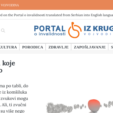
 VOJVODINA
d on the Portal o invalidnosti translated from Serbian into English langu
KULTURA
PORODICA
ZDRAVLJE
ZAPOŠLJAVANJE
 koje
o
a po tabli, do
 iz komšiluka
– zvukovi mogu
 Ali, ti zvučni
 su više nego