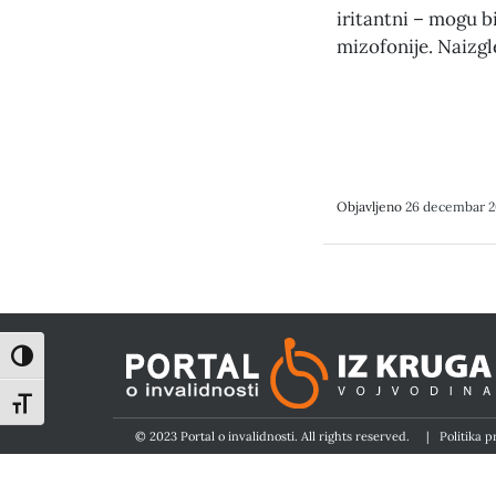
iritantni – mogu bi
mizofonije. Naizgl
Objavljeno
26 decembar 2
Toggle High Contrast
Toggle Font size
© 2023 Portal o invalidnosti. All rights reserved.
|
Politika p